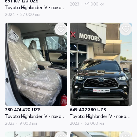
691 107 120
UZS
2023
49 000 км
Toyota Highlander IV - поколение (U70)
2024
27 000 км
780 474 420
UZS
649 402 380
UZS
Toyota Highlander IV - поколение (U70)
Toyota Highlander IV - поколение (U70)
2023
9 000 км
2023
62 000 км