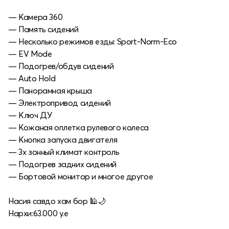
— Камера 360
— Память сидений
— Несколько режимов езды: Sport-Norm-Eco
— EV Mode
— Подогрев/обдув сидений
— Auto Hold
— Панорамная крыша
— Электропривод сидений
— Ключ ДУ
— Кожаная оплетка рулевого колеса
— Кнопка запуска двигателя
— 3х зонный климат контроль
— Подогрев задних сидений
— Бортовой монитор и многое другое
Насия савдо хам бор 🕌🌙
Нархи:63.000 у.е