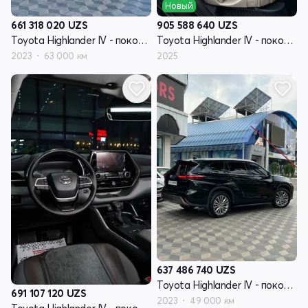
Новый
661 318 020
UZS
905 588 640
UZS
Toyota Highlander IV - поколение (U70)
Toyota Highlander IV - поколение (U70)
2023
63 000 км
2025
637 486 740
UZS
Toyota Highlander IV - поколение (U70)
691 107 120
UZS
2023
49 000 км