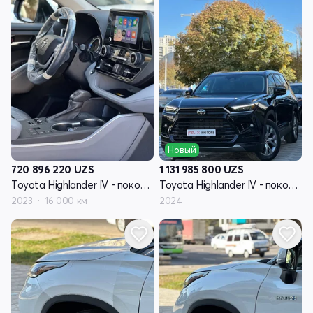
Новый
720 896 220
UZS
1 131 985 800
UZS
Toyota Highlander IV - поколение (U70)
Toyota Highlander IV - поколение (U70)
2023
16 000 км
2024