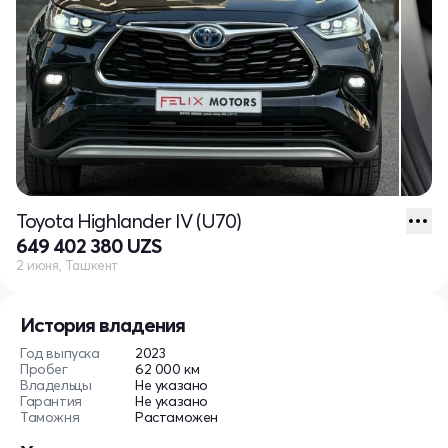
Toyota Highlander IV (U70)
649 402 380 UZS
2 июня, Ташкент
История владения
Год выпуска
2023
Пробег
62 000 км
Владельцы
Не указано
Гарантия
Не указано
Таможня
Растаможен