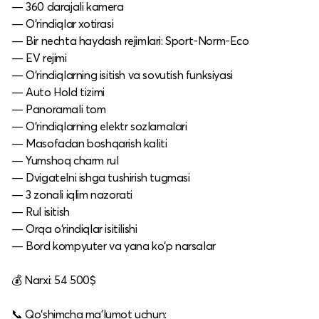
— 360 darajali kamera
— O‘rindiqlar xotirasi
— Bir nechta haydash rejimlari: Sport-Norm-Eco
— EV rejimi
— O‘rindiqlarning isitish va sovutish funksiyasi
— Auto Hold tizimi
— Panoramali tom
— O‘rindiqlarning elektr sozlamalari
— Masofadan boshqarish kaliti
— Yumshoq charm rul
— Dvigatelni ishga tushirish tugmasi
— 3 zonali iqlim nazorati
— Rul isitish
— Orqa o‘rindiqlar isitilishi
— Bord kompyuter va yana ko‘p narsalar
💰 Narxi: 54 500$
📞 Qo‘shimcha ma’lumot uchun: