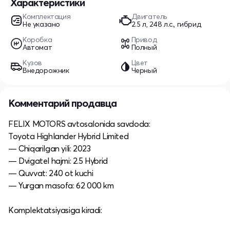
Характеристики
Комплектация
Двигатель
Не указано
2.5 л, 248 л.с., гибрид
Коробка
Привод
Автомат
Полный
Кузов
Цвет
Внедорожник
Черный
Комментарий продавца
FELIX MOTORS avtosalonida savdoda:
Toyota Highlander Hybrid Limited
— Chiqarilgan yili: 2023
— Dvigatel hajmi: 2.5 Hybrid
— Quvvat: 240 ot kuchi
— Yurgan masofa: 62 000 km
Komplektatsiyasiga kiradi: