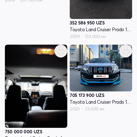
2008
507 000 км
352 586 950
UZS
Toyota Land Cruiser Prado 150 Series
2009
132 000 км
705 173 900
UZS
Toyota Land Cruiser Prado 150 Series рестайлинг 2
2020
23 000 км
750 000 000
UZS