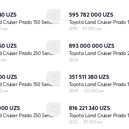
440
UZS
595 782 000
UZS
Toyota Land Cruiser Prado 150 Series рестайлинг 2
0 км
2019
92 000 км
Новый
560
UZS
893 000 000
UZS
 Cruiser Prado 250 Series
Toyota Land Cruiser Prado 2
 км
2024
600
UZS
351 511 380
UZS
Toyota Land Cruiser Prado 150 Series рестайлинг 3
Toyota Land Cruiser Prado 1
0 км
2009
132 000 км
000
UZS
816 221 340
UZS
 Cruiser Prado 250 Series
2023
29 000 км