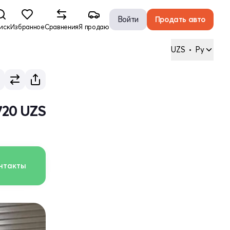
Войти
Продать авто
иск
Избранное
Сравнения
Я продаю
UZS
•
Ру
720 UZS
нтакты