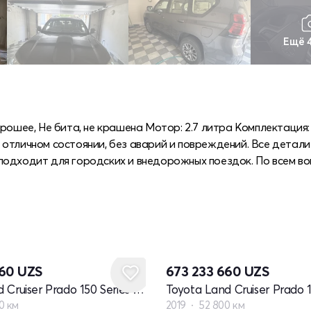
Ещё 
рошее, Не бита, не крашена Мотор: 2.7 литра Комплектация:
отличном состоянии, без аварий и повреждений. Все детали
подходит для городских и внедорожных поездок. По всем в
760
UZS
673 233 660
UZS
Toyota Land Cruiser Prado 150 Series рестайлинг 2
0 км
2019
52 800 км