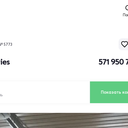
По
№ 5773
ies
571 950 
Показать ко
ль