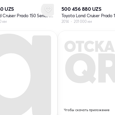
40
UZS
500 456 880
UZS
Toyota Land Cruiser Prado 150 Series рестайлинг 3
0 км
2014
201 000 км
ОТСКА
Q
Чтобы скачать приложение