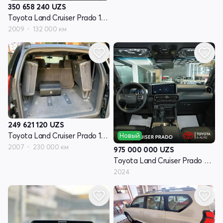
350 658 240
UZS
Toyota Land Cruiser Prado 150 Series
2009
132 000 км
249 621 120
UZS
Toyota Land Cruiser Prado 120 Series рестайлинг
Новый
2007
230 000 км
975 000 000
UZS
Toyota Land Cruiser Prado 250 Series
2024