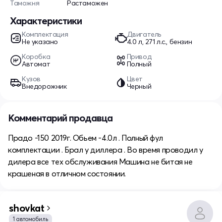
Таможня
Растаможен
Характеристики
Комплектация
Двигатель
Не указано
4.0 л, 271 л.с., бензин
Коробка
Привод
Автомат
Полный
Кузов
Цвет
Внедорожник
Черный
Комментарий продавца
Прадо -150 2019г. Обьем -4.0л . Полный фул
комплектации . Брал у диллера . Во время проводил у
дилера все тех обслуживания Машина не битая не
крашеная в отличном состоянии.
shovkat
1 автомобиль