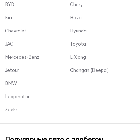
BYD
Chery
Kia
Haval
Chevrolet
Hyundai
JAC
Toyota
Mercedes-Benz
LiXiang
Jetour
Changan (Deepal)
BMW
Leapmotor
Zeekr
Популярные авто с пробегом