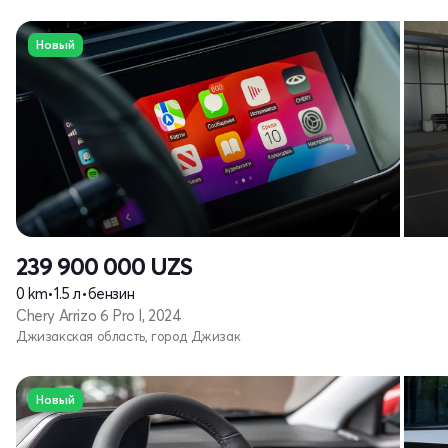
Новый
239 900 000
UZS
0 km
•
1.5 л
•
бензин
Chery Arrizo 6 Pro I, 2024
Джизакская область, город Джизак
Новый