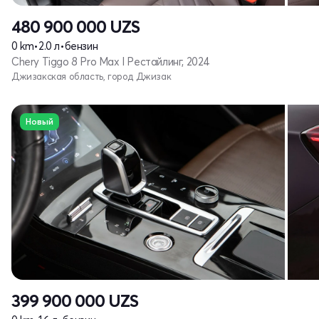
480 900 000
UZS
0 km
•
2.0 л
•
бензин
Chery Tiggo 8 Pro Max I Рестайлинг, 2024
Джизакская область, город Джизак
Новый
399 900 000
UZS