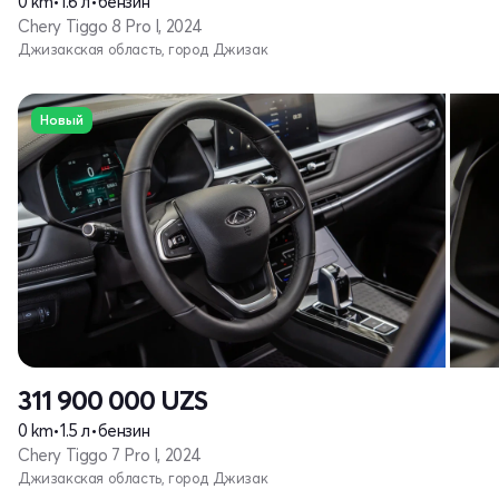
0 km
•
1.6 л
•
бензин
Chery Tiggo 8 Pro I, 2024
Джизакская область, город Джизак
Новый
311 900 000
UZS
0 km
•
1.5 л
•
бензин
Chery Tiggo 7 Pro I, 2024
Джизакская область, город Джизак