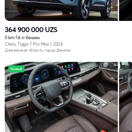
364 900 000
UZS
0 km
•
1.6 л
•
бензин
Chery Tiggo 7 Pro Max I, 2024
Джизакская область, город Джизак
Новый