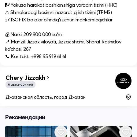
🧗 Yokuza harakat boshlanishiga yordam tizimi (HHC)
⚠️ Shinalardagi bosimni nazorat qilish tizimi (TPMS)
👶 ISOFIX bolalar o‘rindig‘i uchun mahkamlagichlar
💰 Narxi: 209 900 000 so‘m
📍 Manzil: Jizzax viloyati, Jizzax shahri, Sharaf Rashidov
ko‘chasi, 267
📞 Kontakt: +998 95 919 61 61
Chery Jizzakh
6 автомобилей
Джизакская область, город Джизак
Рекомендации