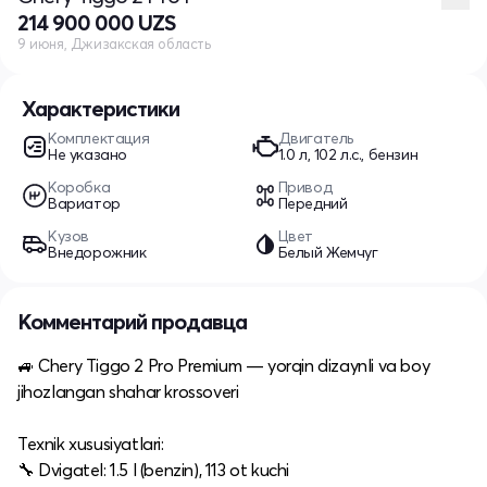
214 900 000 UZS
9 июня, Джизакская область
Характеристики
Комплектация
Двигатель
Не указано
1.0 л, 102 л.с., бензин
Коробка
Привод
Вариатор
Передний
Кузов
Цвет
Внедорожник
Белый Жемчуг
Комментарий продавца
🚙 Chery Tiggo 2 Pro Premium — yorqin dizaynli va boy
jihozlangan shahar krossoveri
Texnik xususiyatlari:
🔧 Dvigatel: 1.5 l (benzin), 113 ot kuchi