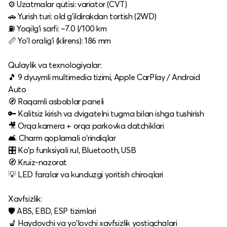
⚙️ Uzatmalar qutisi: variator (CVT)
🚗 Yurish turi: old g‘ildirakdan tortish (2WD)
⛽ Yoqilg‘i sarfi: ~7.0 l/100 km
📏 Yo‘l oralig‘i (klirens): 186 mm
Qulaylik va texnologiyalar:
🎵 9 dyuymli multimedia tizimi, Apple CarPlay / Android
Auto
🧭 Raqamli asboblar paneli
🔑 Kalitsiz kirish va dvigatelni tugma bilan ishga tushirish
🎥 Orqa kamera + orqa parkovka datchiklari
🛋 Charm qoplamali o‘rindiqlar
🎛 Ko‘p funksiyali rul, Bluetooth, USB
🧭 Kruiz-nazorat
💡 LED faralar va kunduzgi yoritish chiroqlari
Xavfsizlik:
🛡 ABS, EBD, ESP tizimlari
💺 Haydovchi va yo‘lovchi xavfsizlik yostiqchalari