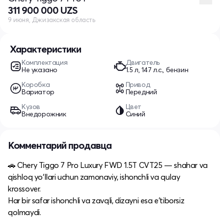
311 900 000 UZS
9 июня, Джизакская область
Характеристики
Комплектация
Двигатель
Не указано
1.5 л, 147 л.с., бензин
Коробка
Привод
Вариатор
Передний
Кузов
Цвет
Внедорожник
Синий
Комментарий продавца
🚗 Chery Tiggo 7 Pro Luxury FWD 1.5T CVT25 — shahar va
qishloq yo‘llari uchun zamonaviy, ishonchli va qulay
krossover.
Har bir safar ishonchli va zavqli, dizayni esa e’tiborsiz
qolmaydi.