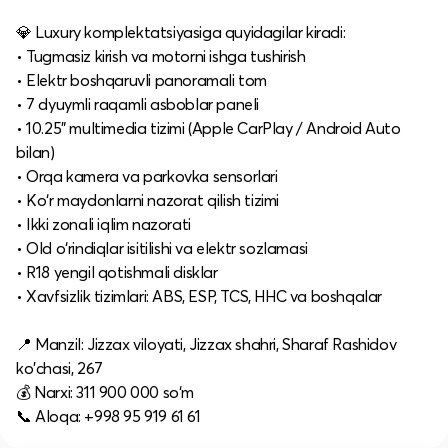
💎 Luxury komplektatsiyasiga quyidagilar kiradi:
• Tugmasiz kirish va motorni ishga tushirish
• Elektr boshqaruvli panoramali tom
• 7 dyuymli raqamli asboblar paneli
• 10.25" multimedia tizimi (Apple CarPlay / Android Auto
bilan)
• Orqa kamera va parkovka sensorlari
• Ko‘r maydonlarni nazorat qilish tizimi
• Ikki zonali iqlim nazorati
• Old o‘rindiqlar isitilishi va elektr sozlamasi
• R18 yengil qotishmali disklar
• Xavfsizlik tizimlari: ABS, ESP, TCS, HHC va boshqalar
📍 Manzil: Jizzax viloyati, Jizzax shahri, Sharaf Rashidov
ko'chasi, 267
💰 Narxi: 311 900 000 so‘m
📞 Aloqa: +998 95 919 61 61