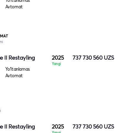
Yo‘ltanlamas
Avtomat
ZMAT
ni
 II Restayling
2025
737 730 560
UZS
Yangi
Yo‘ltanlamas
Avtomat
i
 II Restayling
2025
737 730 560
UZS
Yangi