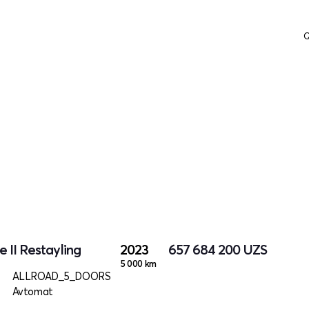
Q
 II Restayling
2023
657 684 200
UZS
5 000 km
ALLROAD_5_DOORS
Avtomat