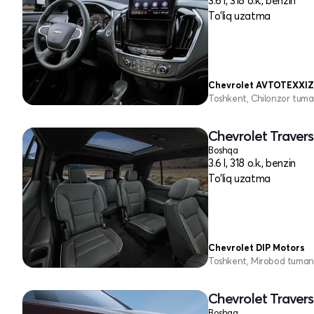
3.6 l, 318 o.k., benzin
To'liq uzatma
Chevrolet AVTOTEXXI
Toshkent, Chilonzor tuma
Chevrolet Traverse
Boshqa
3.6 l, 318 o.k., benzin
To'liq uzatma
Chevrolet DIP Motors
Toshkent, Mirobod tuman
Chevrolet Traverse
Boshqa