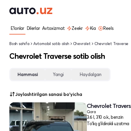
E'lonlar
Dilerlar
Avtoxizmat
Zeekr
Kia
Reels
Bosh sahifa
Avtomobil sotib olish
Chevrolet
Chevrolet Traverse
Chevrolet Traverse sotib olish
Hammasi
Yangi
Haydalgan
Joylashtirilgan sanasi bo'yicha
Chevrolet Traverse
Qora
3.6 l, 310 o.k., benzin
To'liq g'ildirakli uzatma