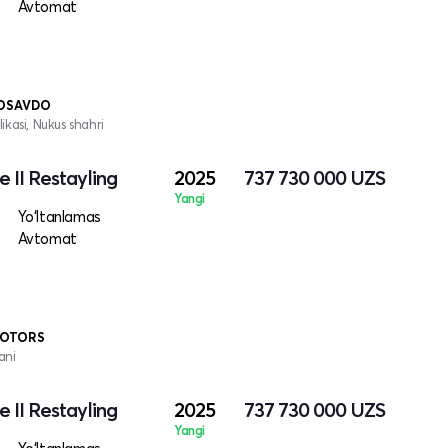
Avtomat
TOSAVDO
kasi, Nukus shahri
 II Restayling
2025
737 730 000
UZS
Yangi
Yo‘ltanlamas
Avtomat
MOTORS
ani
 II Restayling
2025
737 730 000
UZS
Yangi