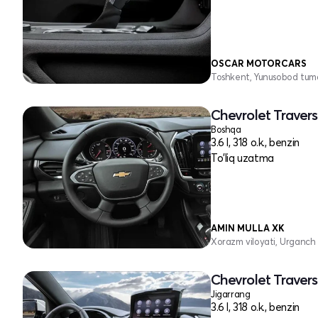
OSCAR MOTORCARS
Toshkent, Yunusobod tum
Chevrolet Traverse
Boshqa
3.6 l, 318 o.k., benzin
To'liq uzatma
AMIN MULLA XK
Xorazm viloyati, Urganch 
Chevrolet Traverse
Jigarrang
3.6 l, 318 o.k., benzin