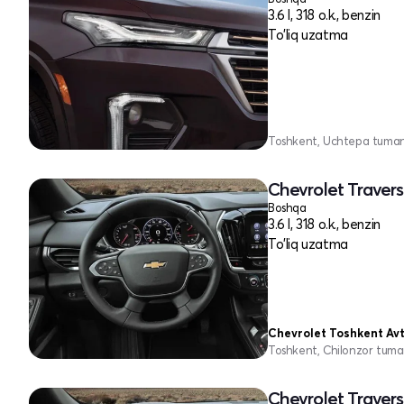
3.6 l, 318 o.k., benzin
To'liq uzatma
Toshkent, Uchtepa tuman
Chevrolet Traverse
Boshqa
3.6 l, 318 o.k., benzin
To'liq uzatma
Chevrolet Toshkent A
Toshkent, Chilonzor tuma
Chevrolet Traverse