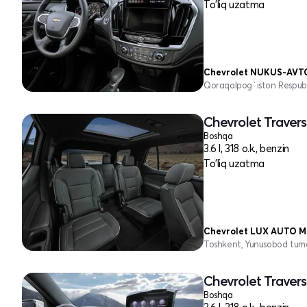
To'liq uzatma
Chevrolet NUKUS-AV
Qoraqalpog`iston Respubli
Chevrolet Traverse
Boshqa
3.6 l, 318 o.k., benzin
To'liq uzatma
Chevrolet LUX AUTO 
Toshkent, Yunusobod tum
Chevrolet Traverse
Boshqa