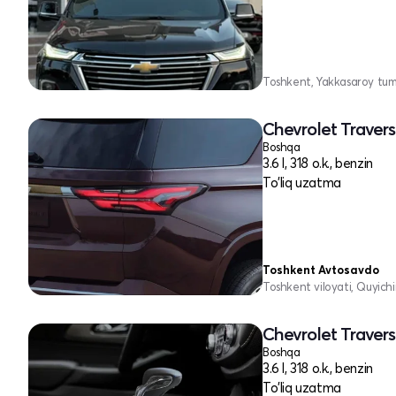
Toshkent, Yakkasaroy tu
Chevrolet Traverse
Boshqa
3.6 l, 318 o.k., benzin
To'liq uzatma
Toshkent Avtosavdo
Toshkent viloyati, Quyich
Chevrolet Traverse
Boshqa
3.6 l, 318 o.k., benzin
To'liq uzatma