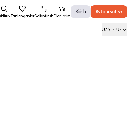
Kirish
Avtoni sotish
idiruv
Tanlanganlar
Solishtirish
E'lonlarim
UZS
•
Uz