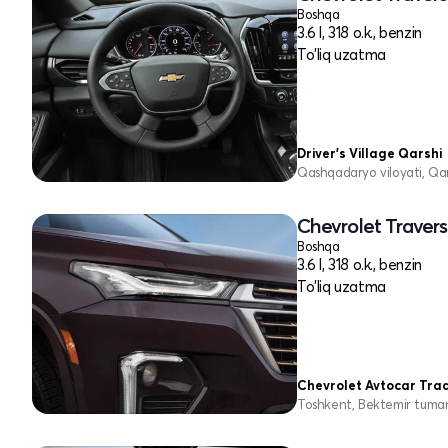
Boshqa
3.6 l, 318 o.k., benzin
To'liq uzatma
Driver's Village Qarshi
Qashqadaryo viloyati, Qar
Chevrolet Traverse
Boshqa
3.6 l, 318 o.k., benzin
To'liq uzatma
Chevrolet Avtocar Tra
Toshkent, Bektemir tuma