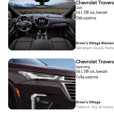
Chevrolet Traverse
Qizil
3.6 l, 318 o.k., benzin
Oldi uzatma
Driver's Village Nama
Namangan viloyati, Nama
Chevrolet Traverse
Jigarrang
3.6 l, 318 o.k., benzin
To'liq uzatma
Driver's Village
Toshkent, Sirg`ali tumani