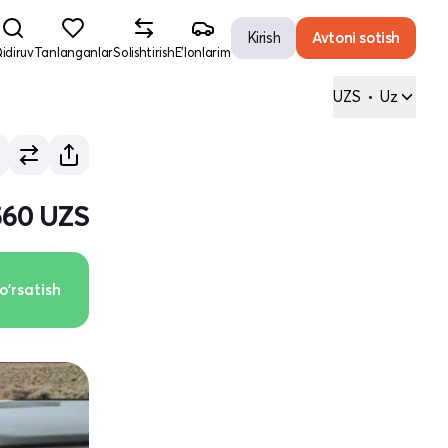
Kirish
Avtoni sotish
idiruv
Tanlanganlar
Solishtirish
E'lonlarim
UZS
•
Uz
560 UZS
o'rsatish