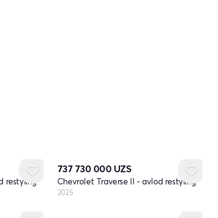
Yangi
737 730 000
UZS
d restyling
Chevrolet Traverse II - avlod restyling
2025
Yangi