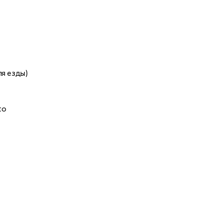
ля езды)
to