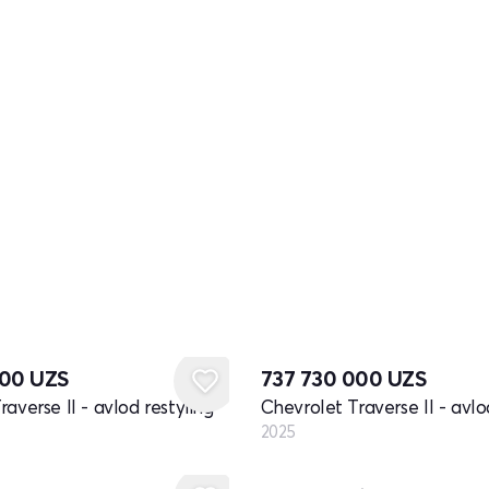
Yangi
000
UZS
737 730 000
UZS
averse II - avlod restyling
Chevrolet Traverse II - avlo
2025
Yangi