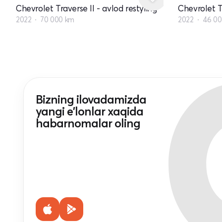
Chevrolet Traverse II - avlod restyling
Chevrolet Tr
2022
70 000 km
2022
46 00
Bizning ilovadamizda
yangi e'lonlar xaqida
habarnomalar oling