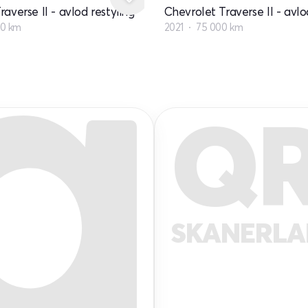
averse II - avlod restyling
Chevrolet Traverse II - avlo
0 km
2021
75 000 km
Q
SKANERL