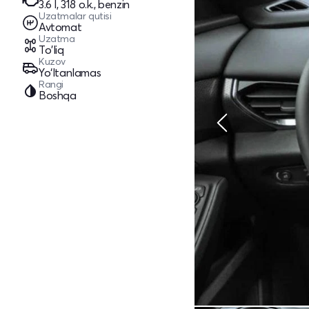
3.6 l, 318 o.k., benzin
Uzatmalar qutisi
Avtomat
Uzatma
To'liq
Kuzov
Yo‘ltanlamas
Rangi
Boshqa