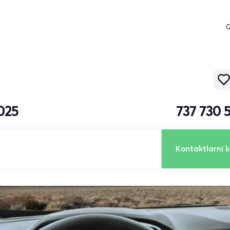
Q
2025
737 730 
Kontaktlarni k