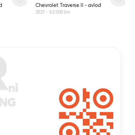
d
Chevrolet Traverse II - avlod
2021
62 000 km
R
ni
ANG