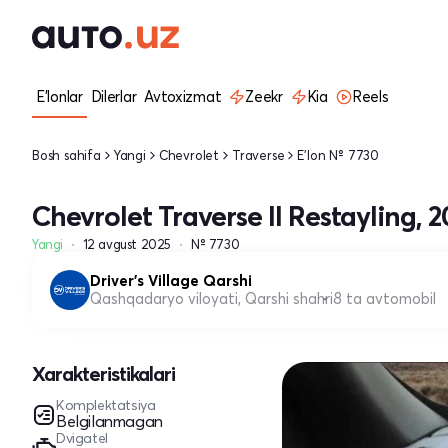
E'lonlar
Dilerlar
Avtoxizmat
Zeekr
Kia
Reels
Bosh sahifa
Yangi
Chevrolet
Traverse
E'lon № 7730
Chevrolet Traverse II Restayling, 
Yangi
12 avgust 2025
№ 7730
Driver's Village Qarshi
Qashqadaryo viloyati, Qarshi shahri
8 ta avtomobil
Xarakteristikalari
Komplektatsiya
Belgilanmagan
Dvigatel