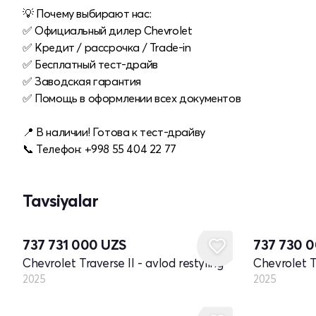
💡 Почему выбирают нас:
✅ Официальный дилер Chevrolet
✅ Кредит / рассрочка / Trade-in
✅ Бесплатный тест-драйв
✅ Заводская гарантия
✅ Помощь в оформлении всех документов
📍 В наличии! Готова к тест-драйву
📞 Телефон: +998 55 404 22 77
Tavsiyalar
Yangi
Yangi
737 731 000
UZS
737 730 
Chevrolet Traverse II - avlod restyling
Chevrolet Tr
2025
2025
Yangi
Yangi