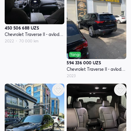
450 506 688
UZS
Chevrolet Traverse II - avlod restyling
2022
70 000 km
Yangi
594 336 000
UZS
Chevrolet Traverse II - avlod restyling
2023