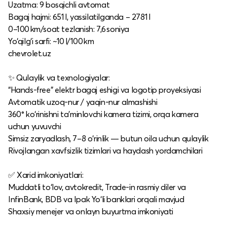
Uzatma: 9 bosqichli avtomat
Bagaj hajmi: 651 l, yassilatilganda – 2781 l
0–100 km/soat tezlanish: 7,6 soniya
Yo‘qilg‘i sarfi: ~10 l/100 km
chevrolet.uz
✨ Qulaylik va texnologiyalar:
“Hands-free” elektr bagaj eshigi va logotip proyeksiyasi
Avtomatik uzoq-nur / yaqin-nur almashishi
360° ko‘rinishni ta’minlovchi kamera tizimi, orqa kamera
uchun yuvuvchi
Simsiz zaryadlash, 7–8 o‘rinlik — butun oila uchun qulaylik
Rivojlangan xavfsizlik tizimlari va haydash yordamchilari
✅ Xarid imkoniyatlari:
Muddatli to‘lov, avtokredit, Trade‑in rasmiy diler va
InfinBank, BDB va Ipak Yo‘li banklari orqali mavjud
Shaxsiy menejer va onlayn buyurtma imkoniyati