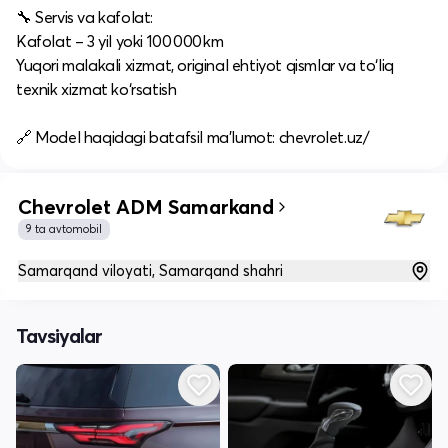
🔧 Servis va kafolat:
Kafolat – 3 yil yoki 100 000 km
Yuqori malakali xizmat, original ehtiyot qismlar va to‘liq
texnik xizmat ko‘rsatish
🔗 Model haqidagi batafsil ma’lumot: chevrolet.uz/
Chevrolet ADM Samarkand
9 ta avtomobil
Samarqand viloyati, Samarqand shahri
Tavsiyalar