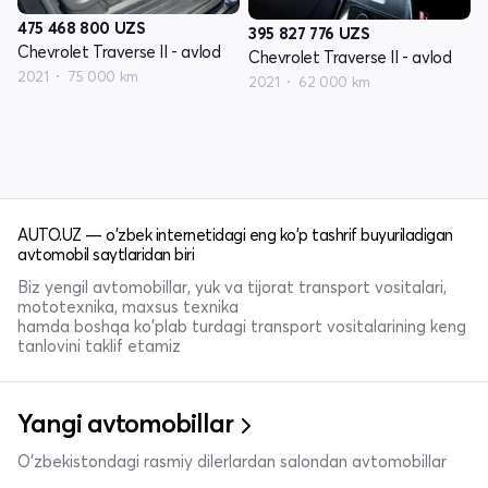
475 468 800
UZS
395 827 776
UZS
Chevrolet Traverse II - avlod
Chevrolet Traverse II - avlod
2021
75 000 km
2021
62 000 km
AUTO.UZ — o'zbek internetidagi eng ko'p tashrif buyuriladigan
avtomobil saytlaridan biri
Biz yengil avtomobillar, yuk va tijorat transport vositalari,
mototexnika, maxsus texnika
hamda boshqa ko'plab turdagi transport vositalarining keng
tanlovini taklif etamiz
Yangi avtomobillar
O'zbekistondagi rasmiy dilerlardan salondan avtomobillar