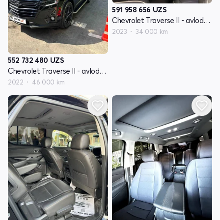
591 958 656
UZS
Chevrolet Traverse II - avlod restyling
2023
34 000 km
552 732 480
UZS
Chevrolet Traverse II - avlod restyling
2022
46 000 km