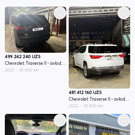
499 242 240
UZS
Chevrolet Traverse II - avlod restyling
2023
35 000 km
481 412 160
UZS
Chevrolet Traverse II - avlod restyling
2022
30 800 km