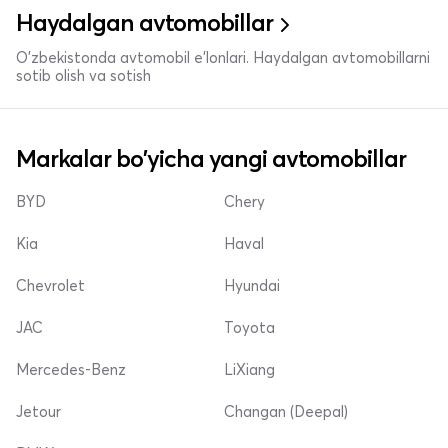
Haydalgan avtomobillar
O'zbekistonda avtomobil e’lonlari. Haydalgan avtomobillarni
sotib olish va sotish
Markalar bo'yicha yangi avtomobillar
BYD
Chery
Kia
Haval
Chevrolet
Hyundai
JAC
Toyota
Mercedes-Benz
LiXiang
Jetour
Changan (Deepal)