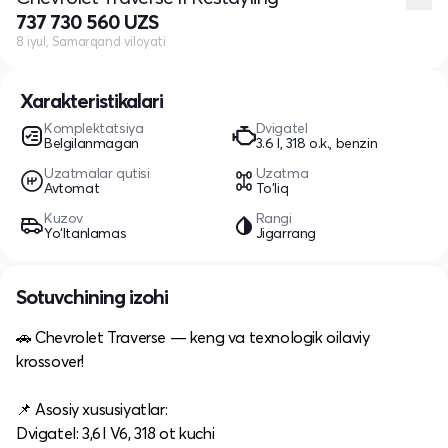
737 730 560 UZS
8 iyul, Samarqand viloyati
Xarakteristikalari
Komplektatsiya
Dvigatel
Belgilanmagan
3.6 l, 318 o.k., benzin
Uzatmalar qutisi
Uzatma
Avtomat
To'liq
Kuzov
Rangi
Yo‘ltanlamas
Jigarrang
Sotuvchining izohi
🚗 Chevrolet Traverse — keng va texnologik oilaviy
krossover!
📌 Asosiy xususiyatlar:
Dvigatel: 3,6 l V6, 318 ot kuchi