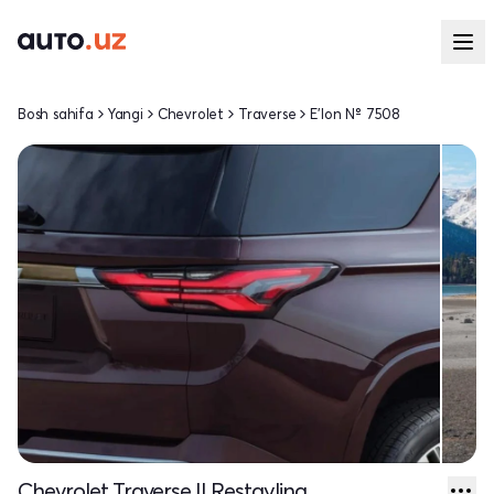
Bosh sahifa
Yangi
Chevrolet
Traverse
E'lon № 7508
Chevrolet Traverse II Restayling