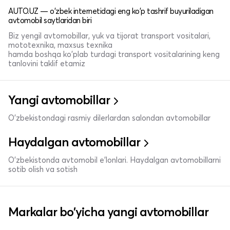
AUTO.UZ — o'zbek internetidagi eng ko'p tashrif buyuriladigan
avtomobil saytlaridan biri
Biz yengil avtomobillar, yuk va tijorat transport vositalari,
mototexnika, maxsus texnika
hamda boshqa ko'plab turdagi transport vositalarining keng
tanlovini taklif etamiz
Yangi avtomobillar
O'zbekistondagi rasmiy dilerlardan salondan avtomobillar
Haydalgan avtomobillar
O'zbekistonda avtomobil e’lonlari. Haydalgan avtomobillarni
sotib olish va sotish
Markalar bo'yicha yangi avtomobillar