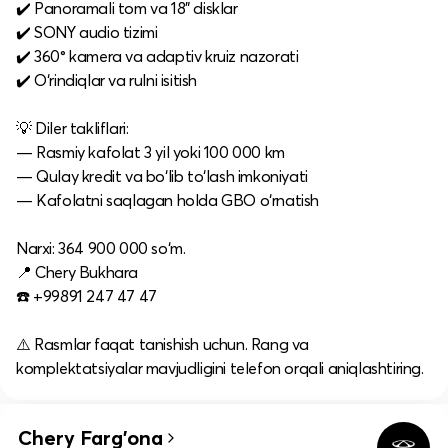
✔️ Panoramali tom va 18" disklar
✔️ SONY audio tizimi
✔️ 360° kamera va adaptiv kruiz nazorati
✔️ O‘rindiqlar va rulni isitish
💡 Diler takliflari:
— Rasmiy kafolat 3 yil yoki 100 000 km
— Qulay kredit va bo‘lib to‘lash imkoniyati
— Kafolatni saqlagan holda GBO o‘rnatish
Narxi: 364 900 000 so‘m.
📍 Chery Bukhara
☎️ +99891 247 47 47
⚠️ Rasmlar faqat tanishish uchun. Rang va
komplektatsiyalar mavjudligini telefon orqali aniqlashtiring.
Chery Farg'ona