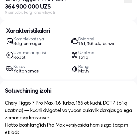
364 900 000 UZS
9 sentabr, Farg`ona viloyati
Xarakteristikalari
Komplektatsiya
Dvigatel
Belgilanmagan
1.6 l, 186 o.k., benzin
Uzatmalar qutisi
Uzatma
Robot
To'liq
Kuzov
Rangi
Yo‘ltanlamas
Moviy
Sotuvchining izohi
Chery Tiggo 7 Pro Max (1.6 Turbo, 186 ot kuchi, DCT7, to‘liq
uzatma) — kuchli dvigatel va yuqori qulaylik darajasiga ega
zamonaviy krossover.
Hatto boshlang‘ich Pro Max versiyasida ham sizga taqdim
etiladi: