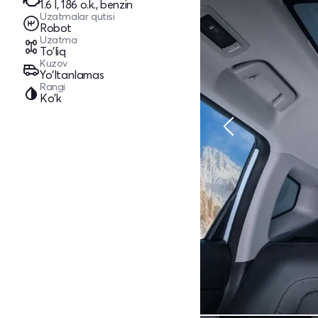
1.6 l, 186 o.k., benzin
Uzatmalar qutisi
Robot
Uzatma
To'liq
Kuzov
Yo‘ltanlamas
Rangi
Ko'k