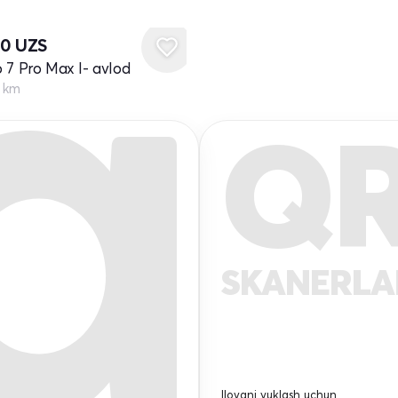
20
UZS
 7 Pro Max I- avlod
0 km
Q
SKANERL
Ilovani yuklash uchun