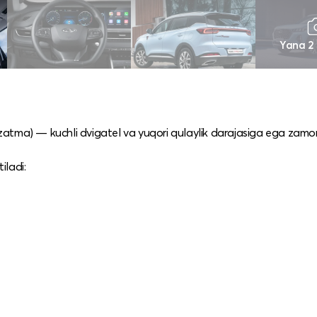
Yana 2
 uzatma) — kuchli dvigatel va yuqori qulaylik darajasiga ega zamo
iladi: