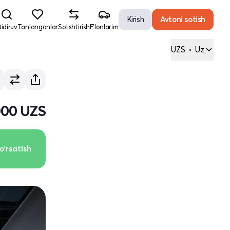
Kirish
Avtoni sotish
idiruv
Tanlanganlar
Solishtirish
E'lonlarim
UZS
•
Uz
000 UZS
o'rsatish