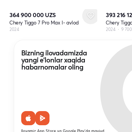
Yangi
364 900 000
UZS
393 216 1
Chery Tiggo 7 Pro Max I- avlod
Chery Tiggo
2024
2024
9 70
Bizning ilovadamizda
yangi e'lonlar xaqida
habarnomalar oling
Ilovamiz App Store va Google Play'da mavjud