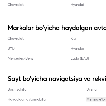
Chevrolet
Hyundai
Markalar bo'yicha haydalgan avto
Chevrolet
Kia
BYD
Hyundai
Mercedes-Benz
Lada (ВАЗ)
Sayt bo'yicha navigatsiya va rekvi
Bosh sahifa
Dilerlar
Haydalgan avtomobillar
Mening e'lo