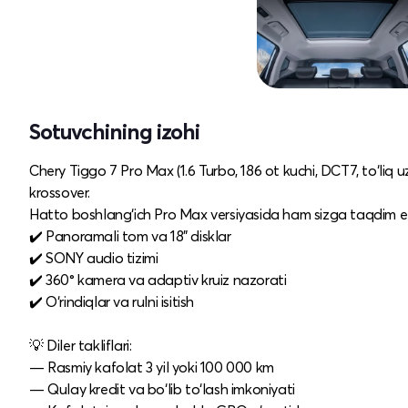
Sotuvchining izohi
Chery Tiggo 7 Pro Max (1.6 Turbo, 186 ot kuchi, DCT7, to‘liq
krossover.
Hatto boshlang‘ich Pro Max versiyasida ham sizga taqdim et
✔️ Panoramali tom va 18" disklar
✔️ SONY audio tizimi
✔️ 360° kamera va adaptiv kruiz nazorati
✔️ O‘rindiqlar va rulni isitish
💡 Diler takliflari:
— Rasmiy kafolat 3 yil yoki 100 000 km
— Qulay kredit va bo‘lib to‘lash imkoniyati