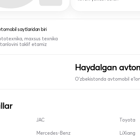
tomobil saytlaridan biri
 mototexnika, maxsus texnika
anlovini taklif etamiz
Haydalgan avtom
O'zbekistonda avtomobil e’lonl
llar
JAC
Toyota
Mercedes-Benz
LiXiang