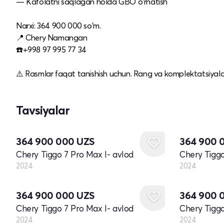
— Kafolatni saqlagan holda GBO o‘rnatish
Narxi: 364 900 000 so‘m.
📍 Chery Namangan
☎️+998 97 995 77 34
⚠️ Rasmlar faqat tanishish uchun. Rang va komplektatsiyalar 
Tavsiyalar
Yangi
Yangi
364 900 000
UZS
364 900 
Chery Tiggo 7 Pro Max I- avlod
Chery Tiggo
2024
2024
Yangi
Yangi
364 900 000
UZS
364 900 
Chery Tiggo 7 Pro Max I- avlod
Chery Tiggo
2024
2024