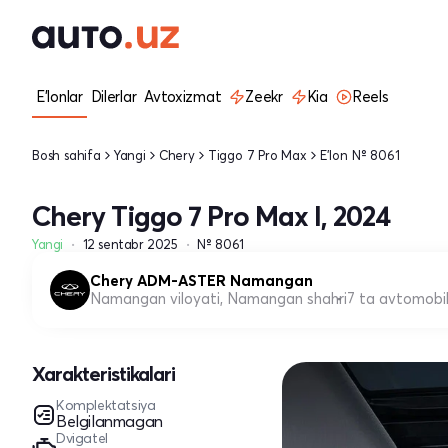
E'lonlar
Dilerlar
Avtoxizmat
Zeekr
Kia
Reels
Bosh sahifa
Yangi
Chery
Tiggo 7 Pro Max
E'lon № 8061
Chery Tiggo 7 Pro Max I, 2024
Yangi
12 sentabr 2025
№ 8061
Chery ADM-ASTER Namangan
Namangan viloyati, Namangan shahri
7 ta avtomobi
Xarakteristikalari
Komplektatsiya
Belgilanmagan
Dvigatel