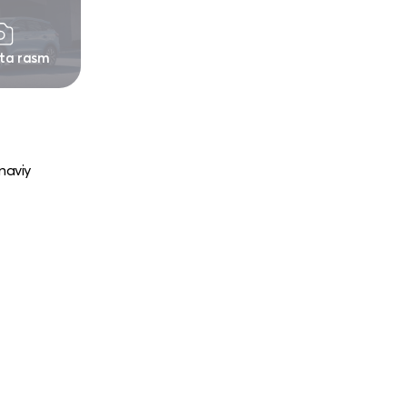
 ta rasm
naviy