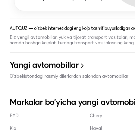
AUTO.UZ — o'zbek internetidagi eng ko'p tashrif buyuriladigan av
Biz yengil avtomobillar, yuk va tijorat transport vositalari,
hamda boshqa ko'plab turdagi transport vositalarining keng t
Yangi avtomobillar
O'zbekistondagi rasmiy dilerlardan salondan avtomobillar
Markalar bo'yicha yangi avtomobi
BYD
Chery
Kia
Haval