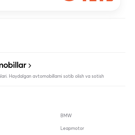
obillar
ari. Haydalgan avtomobillarni sotib olish va sotish
BMW
Leapmotor