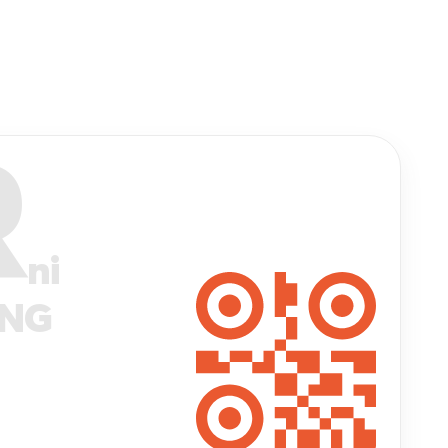
R
ni
ANG