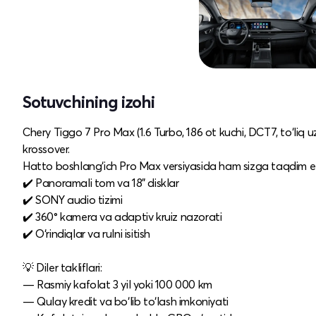
Sotuvchining izohi
Chery Tiggo 7 Pro Max (1.6 Turbo, 186 ot kuchi, DCT7, to‘liq
krossover.
Hatto boshlang‘ich Pro Max versiyasida ham sizga taqdim et
✔️ Panoramali tom va 18" disklar
✔️ SONY audio tizimi
✔️ 360° kamera va adaptiv kruiz nazorati
✔️ O‘rindiqlar va rulni isitish
💡 Diler takliflari:
— Rasmiy kafolat 3 yil yoki 100 000 km
— Qulay kredit va bo‘lib to‘lash imkoniyati