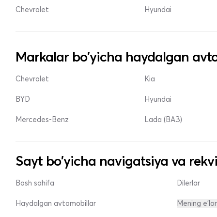
Chevrolet
Hyundai
Markalar bo'yicha haydalgan avto
Chevrolet
Kia
BYD
Hyundai
Mercedes-Benz
Lada (ВАЗ)
Sayt bo'yicha navigatsiya va rekvi
Bosh sahifa
Dilerlar
Haydalgan avtomobillar
Mening e'lo