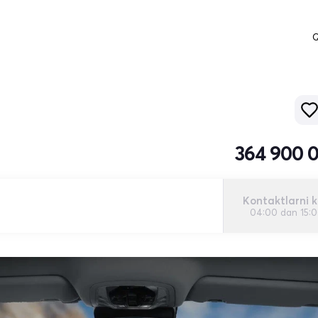
Q
364 900 
Kontaktlarni k
04:00 dan 15: