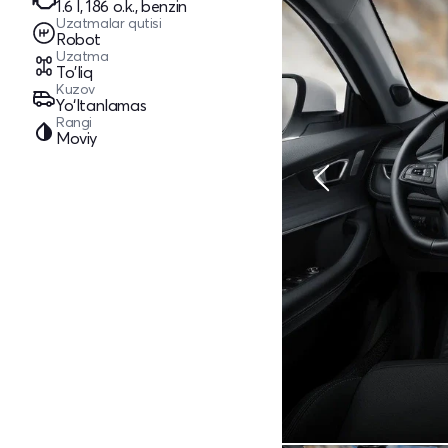
1.6 l, 186 o.k., benzin
Uzatmalar qutisi
Robot
Uzatma
To'liq
Kuzov
Yo‘ltanlamas
Rangi
Moviy