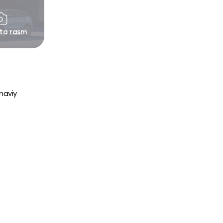
 ta rasm
naviy