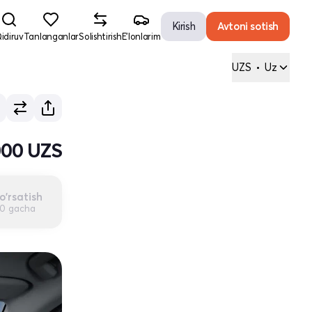
Kirish
Avtoni sotish
idiruv
Tanlanganlar
Solishtirish
E'lonlarim
UZS
•
Uz
000 UZS
o'rsatish
00 gacha