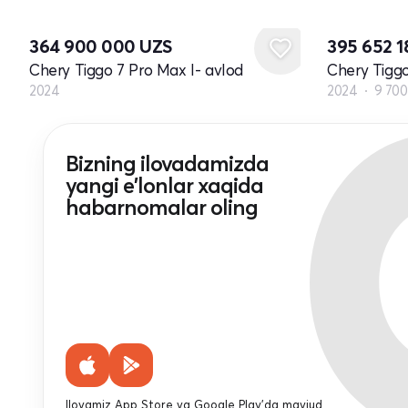
Yangi
364 900 000
UZS
395 652 
Chery Tiggo 7 Pro Max I- avlod
Chery Tiggo
2024
2024
9 70
Bizning ilovadamizda
yangi e'lonlar xaqida
habarnomalar oling
Ilovamiz App Store va Google Play'da mavjud