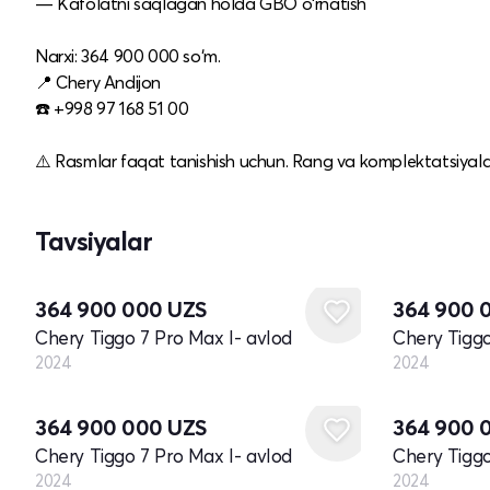
— Kafolatni saqlagan holda GBO o‘rnatish
Narxi: 364 900 000 so‘m.
📍 Chery Andijon
☎️ +998 97 168 51 00
⚠️ Rasmlar faqat tanishish uchun. Rang va komplektatsiyalar 
Tavsiyalar
Yangi
Yangi
364 900 000
UZS
364 900 
Chery Tiggo 7 Pro Max I- avlod
Chery Tiggo
2024
2024
Yangi
Yangi
364 900 000
UZS
364 900 
Chery Tiggo 7 Pro Max I- avlod
Chery Tiggo
2024
2024