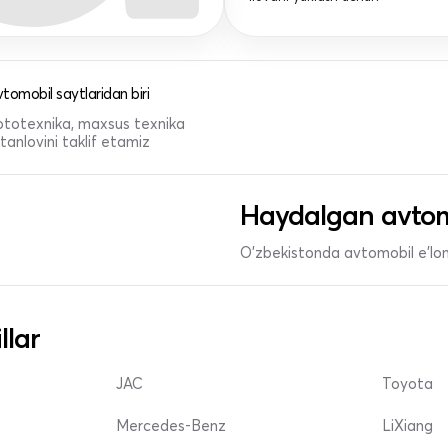
tomobil saytlaridan biri
 mototexnika, maxsus texnika
anlovini taklif etamiz
Haydalgan avtom
O'zbekistonda avtomobil e’lonl
llar
JAC
Toyota
Mercedes-Benz
LiXiang