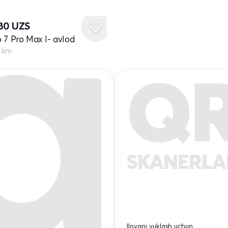
180
UZS
 7 Pro Max I- avlod
0 km
Q
SKANERL
Ilovani yuklash uchun