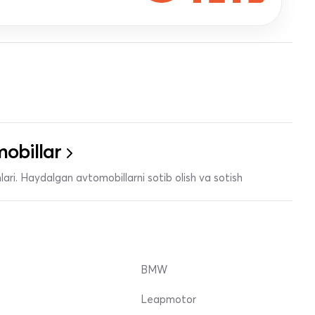
obillar
ari. Haydalgan avtomobillarni sotib olish va sotish
BMW
Leapmotor