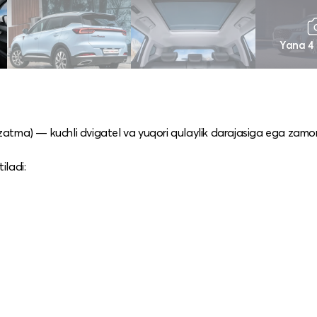
Yana 4
 uzatma) — kuchli dvigatel va yuqori qulaylik darajasiga ega zamo
iladi: