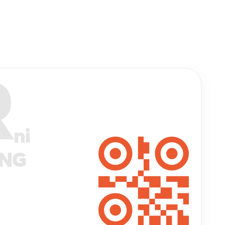
R
ni
ANG