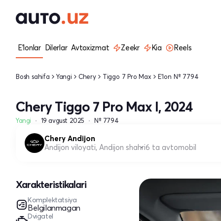
E'lonlar
Dilerlar
Avtoxizmat
Zeekr
Kia
Reels
Bosh sahifa
Yangi
Chery
Tiggo 7 Pro Max
E'lon № 7794
Chery Tiggo 7 Pro Max I, 2024
Yangi
19 avgust 2025
№ 7794
Chery Andijon
Andijon viloyati, Andijon shahri
6 ta avtomobil
Xarakteristikalari
Komplektatsiya
Belgilanmagan
Dvigatel