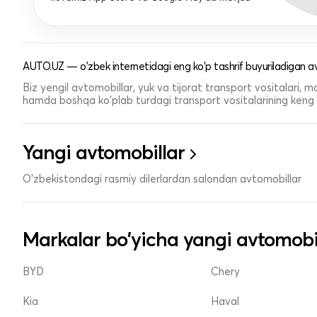
AUTO.UZ — o'zbek internetidagi eng ko'p tashrif buyuriladigan av
Biz yengil avtomobillar, yuk va tijorat transport vositalari,
hamda boshqa ko'plab turdagi transport vositalarining keng t
Yangi avtomobillar
O'zbekistondagi rasmiy dilerlardan salondan avtomobillar
Markalar bo'yicha yangi avtomobi
BYD
Chery
Kia
Haval