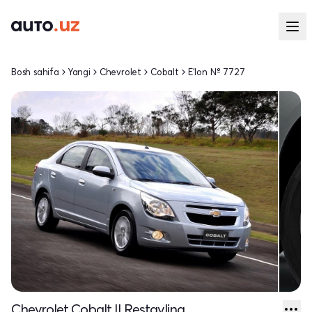
Bosh sahifa
Yangi
Chevrolet
Cobalt
E'lon № 7727
Chevrolet Cobalt II Restayling