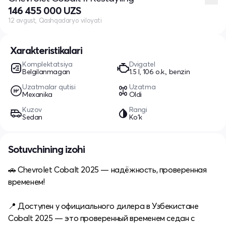
146 455 000 UZS
12 avgust, Qashqadaryo viloyati
Xarakteristikalari
Komplektatsiya
Dvigatel
Belgilanmagan
1.5 l, 106 o.k., benzin
Uzatmalar qutisi
Uzatma
Mexanika
Oldi
Kuzov
Rangi
Sedan
Ko'k
Sotuvchining izohi
🚗 Chevrolet Cobalt 2025 — надёжность, проверенная
временем!
📍 Доступен у официального дилера в Узбекистане
Cobalt 2025 — это проверенный временем седан с