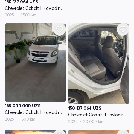
150 137 064
UZS
Chevrolet Cobalt II - avlod restyling
2025
11 500 km
165 000 000
UZS
150 137 064
UZS
Chevrolet Cobalt II - avlod restyling
Chevrolet Cobalt II - avlod restyling
2025
1 500 km
2024
20 000 km