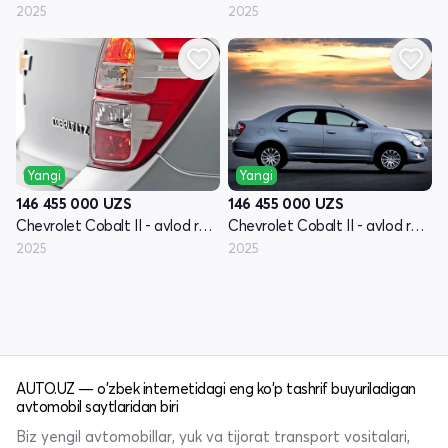
2025
2025
Yangi
Yangi
146 455 000
UZS
146 455 000
UZS
Chevrolet Cobalt II - avlod restyling
Chevrolet Cobalt II - avlod restyling
2025
2025
AUTO.UZ — o'zbek internetidagi eng ko'p tashrif buyuriladigan
avtomobil saytlaridan biri
Biz yengil avtomobillar, yuk va tijorat transport vositalari,