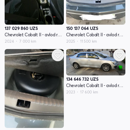
137 029 860
UZS
150 137 064
UZS
Chevrolet Cobalt II - avlod restyling
Chevrolet Cobalt II - avlod restyling
2024
7 000 km
2025
11 500 km
134 646 732
UZS
Chevrolet Cobalt II - avlod restyling
2023
17 600 km