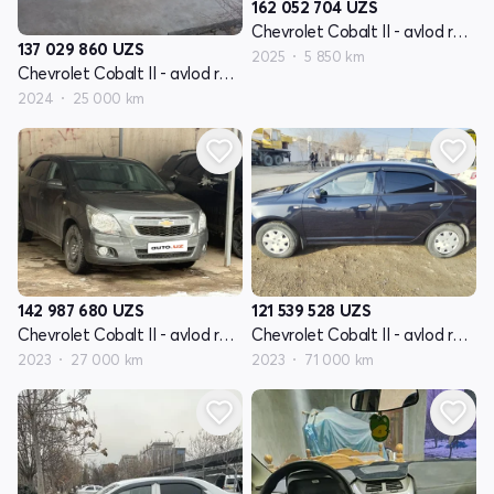
162 052 704
UZS
Chevrolet Cobalt II - avlod restyling
137 029 860
UZS
2025
5 850 km
Chevrolet Cobalt II - avlod restyling
2024
25 000 km
142 987 680
UZS
121 539 528
UZS
Chevrolet Cobalt II - avlod restyling
Chevrolet Cobalt II - avlod restyling
2023
27 000 km
2023
71 000 km