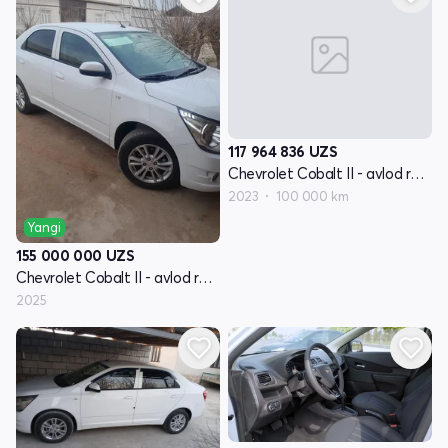
117 964 836
UZS
Chevrolet Cobalt II - avlod restyling
2023
100 000 km
Yangi
155 000 000
UZS
Chevrolet Cobalt II - avlod restyling
2025