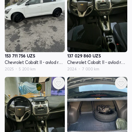
153 711 756
UZS
137 029 860
UZS
Chevrolet Cobalt II - avlod restyling
Chevrolet Cobalt II - avlod restyling
2025
5 200 km
2024
7 000 km