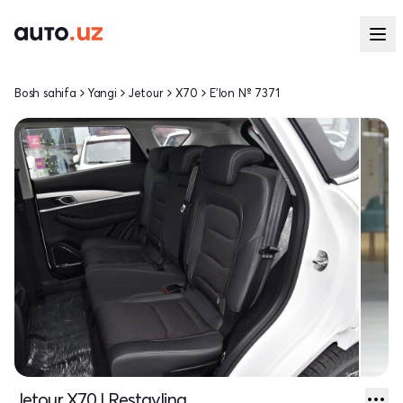
Bosh sahifa
Yangi
Jetour
X70
E'lon № 7371
Jetour X70 I Restayling