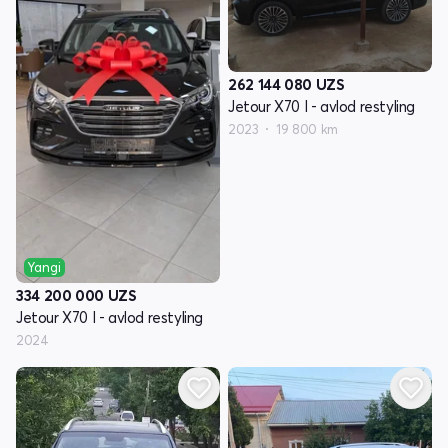
262 144 080
UZS
Jetour X70 I - avlod restyling
2023
19 800 km
Yangi
334 200 000
UZS
Jetour X70 I - avlod restyling
2024