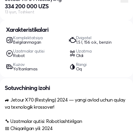
334 200 000 UZS
13 iyun, Toshkent
Xarakteristikalari
Komplektatsiya
Dvigatel
Belgilanmagan
1.5 l, 156 o.k., benzin
Uzatmalar qutisi
Uzatma
Robot
Oldi
Kuzov
Rangi
Yo‘ltanlamas
Oq
Sotuvchining izohi
🚙 Jetour X70 (Restyling) 2024 — yangi avlod uchun qulay
va texnologik krossover!
🔧 Uzatmalar qutisi: Robotlashtirilgan
📅 Chiqarilgan yili: 2024