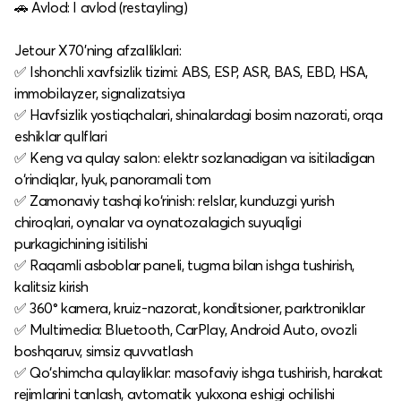
🚗 Avlod: I avlod (restayling)
Jetour X70’ning afzalliklari:
✅ Ishonchli xavfsizlik tizimi: ABS, ESP, ASR, BAS, EBD, HSA,
immobilayzer, signalizatsiya
✅ Havfsizlik yostiqchalari, shinalardagi bosim nazorati, orqa
eshiklar qulflari
✅ Keng va qulay salon: elektr sozlanadigan va isitiladigan
o‘rindiqlar, lyuk, panoramali tom
✅ Zamonaviy tashqi ko‘rinish: relslar, kunduzgi yurish
chiroqlari, oynalar va oynatozalagich suyuqligi
purkagichining isitilishi
✅ Raqamli asboblar paneli, tugma bilan ishga tushirish,
kalitsiz kirish
✅ 360° kamera, kruiz-nazorat, konditsioner, parktroniklar
✅ Multimedia: Bluetooth, CarPlay, Android Auto, ovozli
boshqaruv, simsiz quvvatlash
✅ Qo‘shimcha qulayliklar: masofaviy ishga tushirish, harakat
rejimlarini tanlash, avtomatik yukxona eshigi ochilishi