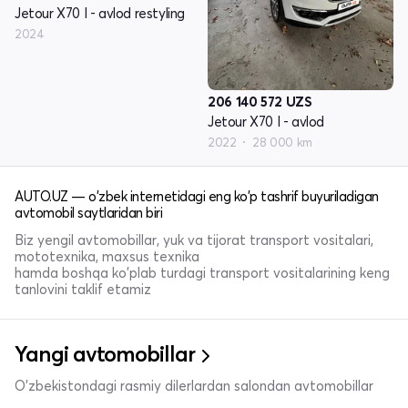
Jetour X70 I - avlod restyling
2024
206 140 572
UZS
Jetour X70 I - avlod
2022
28 000 km
AUTO.UZ — o'zbek internetidagi eng ko'p tashrif buyuriladigan
avtomobil saytlaridan biri
Biz yengil avtomobillar, yuk va tijorat transport vositalari,
mototexnika, maxsus texnika
hamda boshqa ko'plab turdagi transport vositalarining keng
tanlovini taklif etamiz
Yangi avtomobillar
O'zbekistondagi rasmiy dilerlardan salondan avtomobillar