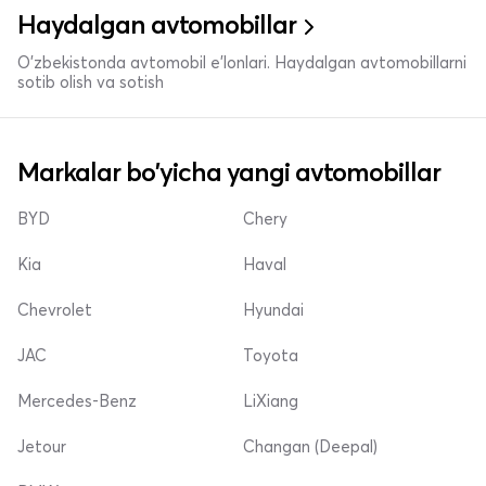
Haydalgan avtomobillar
O'zbekistonda avtomobil e’lonlari. Haydalgan avtomobillarni
sotib olish va sotish
Markalar bo'yicha yangi avtomobillar
BYD
Chery
Kia
Haval
Chevrolet
Hyundai
JAC
Toyota
Mercedes-Benz
LiXiang
Jetour
Changan (Deepal)