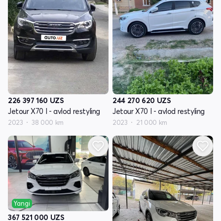
226 397 160
UZS
244 270 620
UZS
Jetour X70 I - avlod restyling
Jetour X70 I - avlod restyling
2023
38 000 km
2023
21 000 km
Yangi
367 521 000
UZS