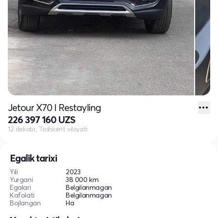
Jetour X70 I Restayling
226 397 160 UZS
12 dekabr, Toshkent viloyati
Egalik tarixi
Yili
2023
Yurgani
38 000 km
Egalari
Belgilanmagan
Kafolati
Belgilanmagan
Bojlangan
Ha