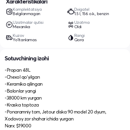
Xarakteristikalari
Komplektatsiya
Dvigatel
Belgilanmagan
1.5 l, 156 o.k., benzin
Uzatmalar qutisi
Uzatma
Mexanika
Oldi
Kuzov
Rangi
Yo‘ltanlamas
Qora
Sotuvchining izohi
-Propan 48L
-Chexol qo'yilgan
-Keramika qilingan
-Balonlar yangi
-38000 km yurgan
-Kraska toptoza
-Ponaramniy tom, Jetour diska 90 model 20 dyum,
Xodovoy zor shahar ichida yurgan
Narx: $19000