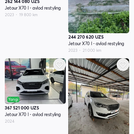
262 144 080
UZS
Jetour X70 I - avlod restyling
2023
19 800 km
244 270 620
UZS
Jetour X70 I - avlod restyling
2023
21 000 km
Yangi
367 521 000
UZS
Jetour X70 I - avlod restyling
2024