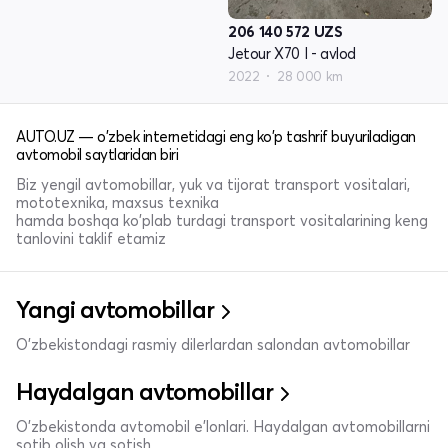
206 140 572
UZS
Jetour X70 I - avlod
2022
28 000 km
AUTO.UZ — o'zbek internetidagi eng ko'p tashrif buyuriladigan
avtomobil saytlaridan biri
Biz yengil avtomobillar, yuk va tijorat transport vositalari,
mototexnika, maxsus texnika
hamda boshqa ko'plab turdagi transport vositalarining keng
tanlovini taklif etamiz
Yangi avtomobillar
O'zbekistondagi rasmiy dilerlardan salondan avtomobillar
Haydalgan avtomobillar
O'zbekistonda avtomobil e’lonlari. Haydalgan avtomobillarni
sotib olish va sotish