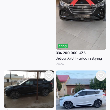
Yangi
334 200 000
UZS
Jetour X70 I - avlod restyling
2024