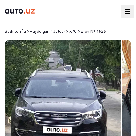
Bosh sahifa
Haydalgan
Jetour
X70
E'lon № 4626