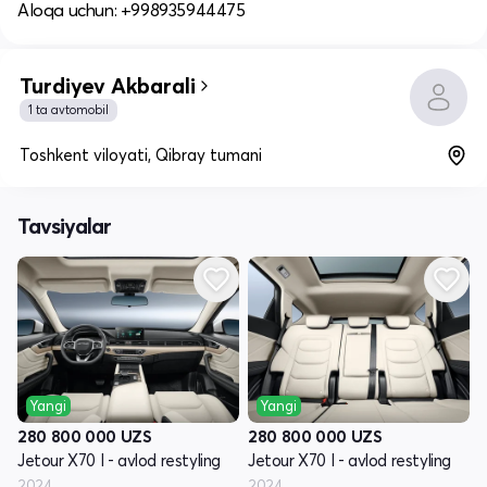
Aloqa uchun: +998935944475
Turdiyev Akbarali
1 ta avtomobil
Toshkent viloyati, Qibray tumani
Tavsiyalar
Yangi
Yangi
280 800 000
UZS
280 800 000
UZS
Jetour X70 I - avlod restyling
Jetour X70 I - avlod restyling
2024
2024