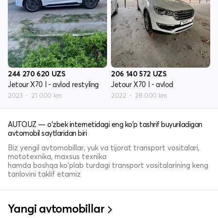
244 270 620
UZS
206 140 572
UZS
Jetour X70 I - avlod restyling
Jetour X70 I - avlod
2023
21 000 km
2022
28 000 km
AUTO.UZ — o'zbek internetidagi eng ko'p tashrif buyuriladigan
avtomobil saytlaridan biri
Biz yengil avtomobillar, yuk va tijorat transport vositalari,
mototexnika, maxsus texnika
hamda boshqa ko'plab turdagi transport vositalarining keng
tanlovini taklif etamiz
Yangi avtomobillar