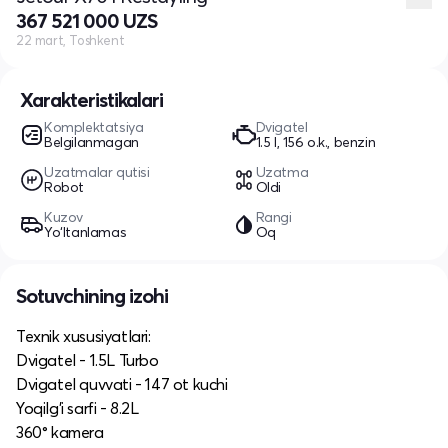
367 521 000 UZS
22 mart, Toshkent
Xarakteristikalari
Komplektatsiya
Dvigatel
Belgilanmagan
1.5 l, 156 o.k., benzin
Uzatmalar qutisi
Uzatma
Robot
Oldi
Kuzov
Rangi
Yo‘ltanlamas
Oq
Sotuvchining izohi
Texnik xususiyatlari:
Dvigatel - 1.5L Turbo
Dvigatel quvvati - 147 ot kuchi
Yoqilg’i sarfi - 8.2L
360° kamera