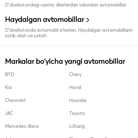
O'zbekistondagi rasmiy dilerlardan salondan avtomobillar
Haydalgan avtomobillar
O'zbekistonda avtomobil e’lonlari. Haydalgan avtomobillarni
sotib olish va sotish
Markalar bo'yicha yangi avtomobillar
BYD
Chery
Kia
Haval
Chevrolet
Hyundai
JAC
Toyota
Mercedes-Benz
LiXiang