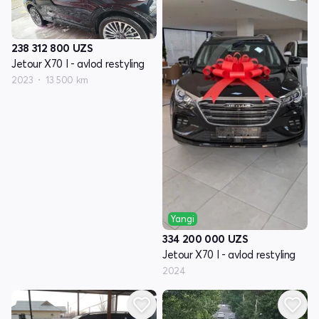
238 312 800
UZS
Jetour X70 I - avlod restyling
2023
13 500 km
Yangi
334 200 000
UZS
Jetour X70 I - avlod restyling
2024