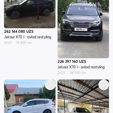
262 144 080
UZS
Jetour X70 I - avlod restyling
2023
19 800 km
226 397 160
UZS
Jetour X70 I - avlod restyling
2023
38 000 km