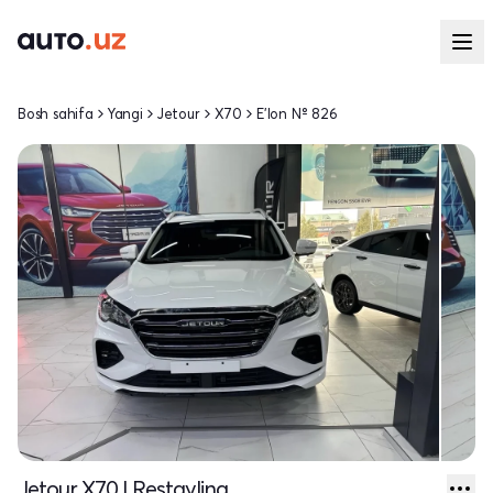
Bosh sahifa
Yangi
Jetour
X70
E'lon № 826
Jetour X70 I Restayling