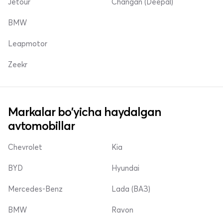
Jetour
Changan (Deepal)
BMW
Leapmotor
Zeekr
Markalar bo'yicha haydalgan
avtomobillar
Chevrolet
Kia
BYD
Hyundai
Mercedes-Benz
Lada (ВАЗ)
BMW
Ravon