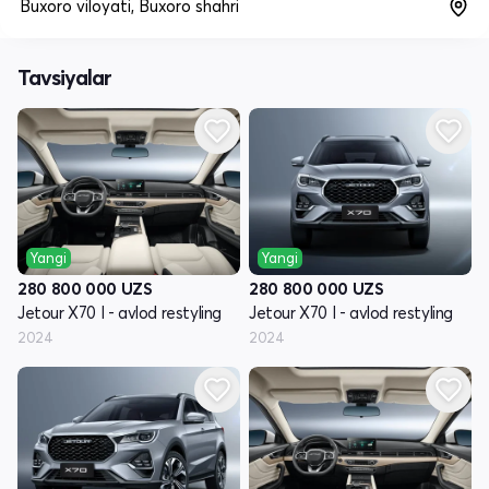
Buxoro viloyati, Buxoro shahri
Tavsiyalar
Yangi
Yangi
280 800 000
UZS
280 800 000
UZS
Jetour X70 I - avlod restyling
Jetour X70 I - avlod restyling
2024
2024