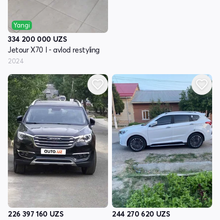
Yangi
334 200 000
UZS
Jetour X70 I - avlod restyling
2024
226 397 160
UZS
244 270 620
UZS