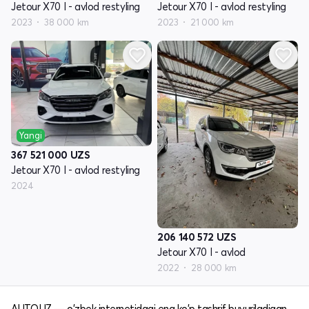
Jetour X70 I - avlod restyling
Jetour X70 I - avlod restyling
2023
38 000 km
2023
21 000 km
Yangi
367 521 000
UZS
Jetour X70 I - avlod restyling
2024
206 140 572
UZS
Jetour X70 I - avlod
2022
28 000 km
AUTO.UZ — o'zbek internetidagi eng ko'p tashrif buyuriladigan