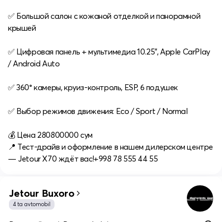
✅ Большой салон с кожаной отделкой и панорамной
крышей
✅ Цифровая панель + мультимедиа 10.25", Apple CarPlay
/ Android Auto
✅ 360° камеры, круиз-контроль, ESP, 6 подушек
✅ Выбор режимов движения: Eco / Sport / Normal
💰 Цена 280800000 сум
📍 Тест-драйв и оформление в нашем дилерском центре
— Jetour Х70 ждёт вас!+998 78 555 44 55
Jetour Buxoro
4 ta avtomobil