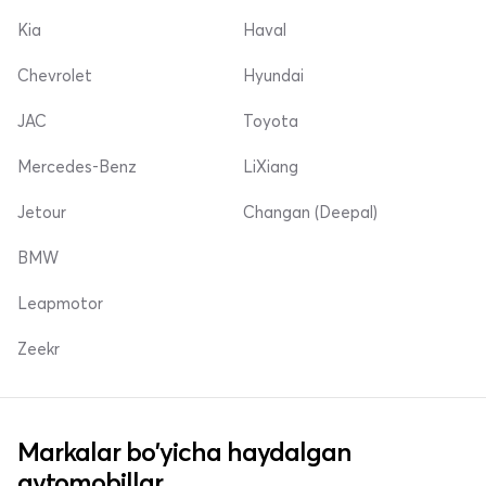
Kia
Haval
Chevrolet
Hyundai
JAC
Toyota
Mercedes-Benz
LiXiang
Jetour
Changan (Deepal)
BMW
Leapmotor
Zeekr
Markalar bo'yicha haydalgan
avtomobillar