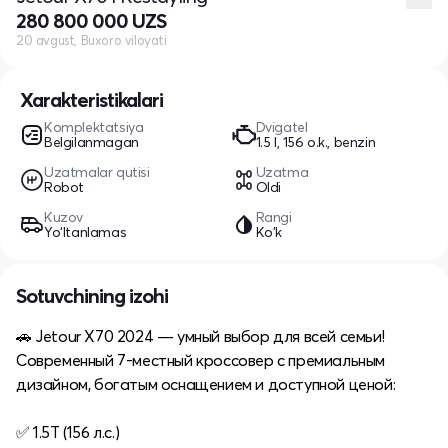
280 800 000 UZS
20 avgust, Buxoro viloyati
Xarakteristikalari
Komplektatsiya
Dvigatel
Belgilanmagan
1.5 l, 156 o.k., benzin
Uzatmalar qutisi
Uzatma
Robot
Oldi
Kuzov
Rangi
Yo‘ltanlamas
Ko'k
Sotuvchining izohi
🚗 Jetour X70 2024 — умный выбор для всей семьи!
Современный 7-местный кроссовер с премиальным
дизайном, богатым оснащением и доступной ценой:
✅ 1.5T (156 л.с.)