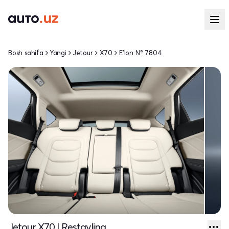
Bosh sahifa
Yangi
Jetour
X70
E'lon № 7804
Jetour X70 I Restayling