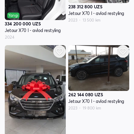
238 312 800
UZS
Jetour X70 I - avlod restyling
Yangi
2023
13 500 km
334 200 000
UZS
Jetour X70 I - avlod restyling
2024
262 144 080
UZS
Jetour X70 I - avlod restyling
2023
19 800 km