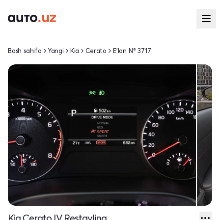
Bosh sahifa
Yangi
Kia
Cerato
E'lon № 3717
Kia Cerato IV Restayling