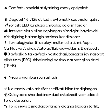
🔥 Comfort komplektatsiyasining asosiy opsiyalari:
🔋 Dvigatel: 1.6 l, 128 ot kuchi, avtomatik uzatmalar qutisi.
💡 Yoritish: LED kunduzgi chiroqlar, galojen faralar.
🛋️ Interyer: Mato bilan qoplangan o‘rindiqlar, haydovchi
o‘rindig‘ining balandligini sozlash, konditsioner.
📱 Texnologiyalar: 8'' displeyli multimedia tizimi, Apple
CarPlay va Android Auto qo‘llab-quvvatlashi, Bluetooth.
🛡️ Xavfsizlik: 6 ta xavfsizlik yostiqchasi, barqarorlikni nazorat
qilish tizimi (ESC), shinalardagi bosimni nazorat qilish tizimi
(TPMS).​
🎯 Nega aynan bizni tanlashadi:
✅ Kia rasmiy kafolati: sifat sertifikati bilan tasdiqlangan.
💰 Qulay xarid shartlari: individual avtokredit va muddatli
to‘lov dasturlari.
🔧 To‘liq servis xizmatlari: birlamchi diagnostikadan tortib,