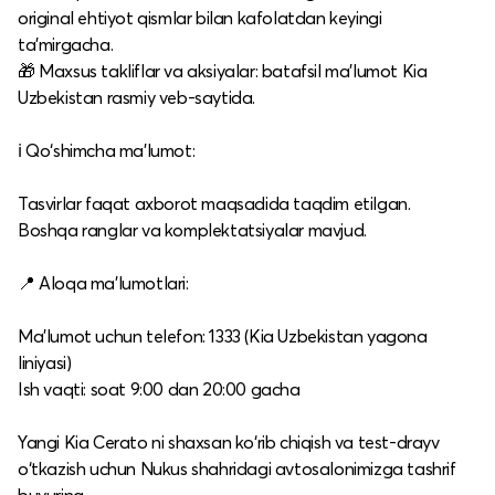
original ehtiyot qismlar bilan kafolatdan keyingi
ta’mirgacha.
🎁 Maxsus takliflar va aksiyalar: batafsil ma’lumot Kia
Uzbekistan rasmiy veb-saytida.​
ℹ️ Qo‘shimcha ma’lumot:
Tasvirlar faqat axborot maqsadida taqdim etilgan.
Boshqa ranglar va komplektatsiyalar mavjud.​
📍 Aloqa ma’lumotlari:
Ma’lumot uchun telefon: 1333 (Kia Uzbekistan yagona
liniyasi)
Ish vaqti: soat 9:00 dan 20:00 gacha​
Yangi Kia Cerato ni shaxsan ko‘rib chiqish va test-drayv
o‘tkazish uchun Nukus shahridagi avtosalonimizga tashrif