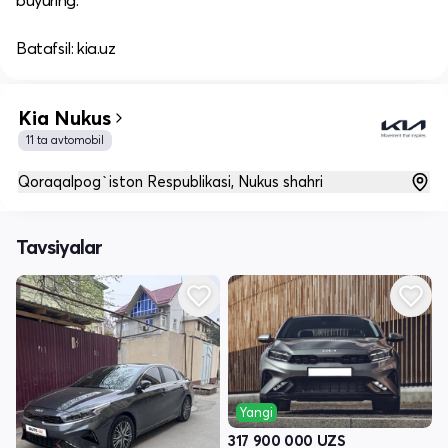
buyuring.​
Batafsil: kia.uz
Kia Nukus
11 ta avtomobil
Qoraqalpog`iston Respublikasi, Nukus shahri
Tavsiyalar
Yangi
317 900 000
UZS