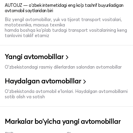
AUTO.UZ — o'zbek internetidagi eng ko'p tashrif buyuriladigan
avtomobil saytlaridan biri
Biz yengil avtomobillar, yuk va tijorat transport vositalari,
mototexnika, maxsus texnika
hamda boshqa ko'plab turdagi transport vositalarining keng
tanlovini taklif etamiz
Yangi avtomobillar
O'zbekistondagi rasmiy dilerlardan salondan avtomobillar
Haydalgan avtomobillar
O'zbekistonda avtomobil e’lonlari. Haydalgan avtomobillarni
sotib olish va sotish
Markalar bo'yicha yangi avtomobillar