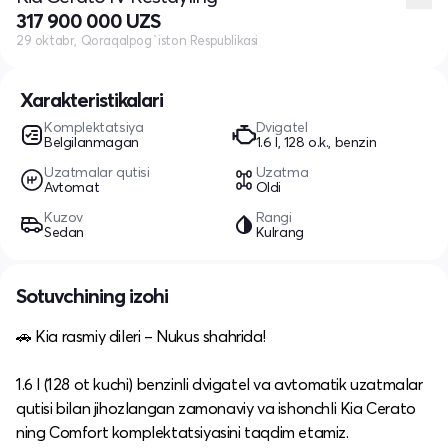
317 900 000 UZS
29 oktabr, Qoraqalpog`iston Respublikasi
Xarakteristikalari
Komplektatsiya
Dvigatel
Belgilanmagan
1.6 l, 128 o.k., benzin
Uzatmalar qutisi
Uzatma
Avtomat
Oldi
Kuzov
Rangi
Sedan
Kulrang
Sotuvchining izohi
🚗 Kia rasmiy dileri – Nukus shahrida!
1.6 l (128 ot kuchi) benzinli dvigatel va avtomatik uzatmalar
qutisi bilan jihozlangan zamonaviy va ishonchli Kia Cerato
ning Comfort komplektatsiyasini taqdim etamiz.​