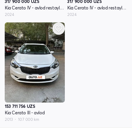
317 900 000
UZS
317 900 000
UZS
Kia Cerato IV - avlod restayling
Kia Cerato IV - avlod restayling
2024
2024
153 711 756
UZS
Kia Cerato III - avlod
2013
107 000 km