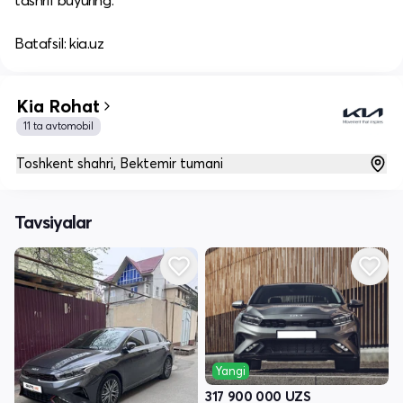
tashrif buyuring.​
Batafsil: kia.uz
Kia Rohat
11 ta avtomobil
Toshkent shahri, Bektemir tumani
Tavsiyalar
Yangi
317 900 000
UZS