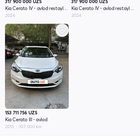
317 900 000
UZS
317 900 000
UZS
Kia Cerato IV - avlod restayling
Kia Cerato IV - avlod restayling
2024
2024
153 711 756
UZS
Kia Cerato III - avlod
2013
107 000 km