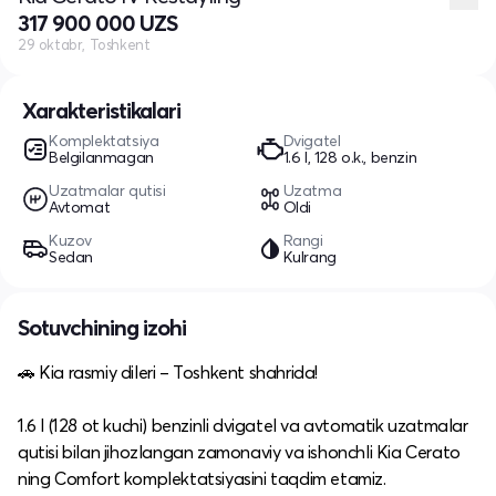
317 900 000 UZS
29 oktabr, Toshkent
Xarakteristikalari
Komplektatsiya
Dvigatel
Belgilanmagan
1.6 l, 128 o.k., benzin
Uzatmalar qutisi
Uzatma
Avtomat
Oldi
Kuzov
Rangi
Sedan
Kulrang
Sotuvchining izohi
🚗 Kia rasmiy dileri – Toshkent shahrida!
1.6 l (128 ot kuchi) benzinli dvigatel va avtomatik uzatmalar
qutisi bilan jihozlangan zamonaviy va ishonchli Kia Cerato
ning Comfort komplektatsiyasini taqdim etamiz.​