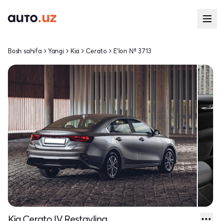
Bosh sahifa
Yangi
Kia
Cerato
E'lon № 3713
Kia Cerato IV Restayling