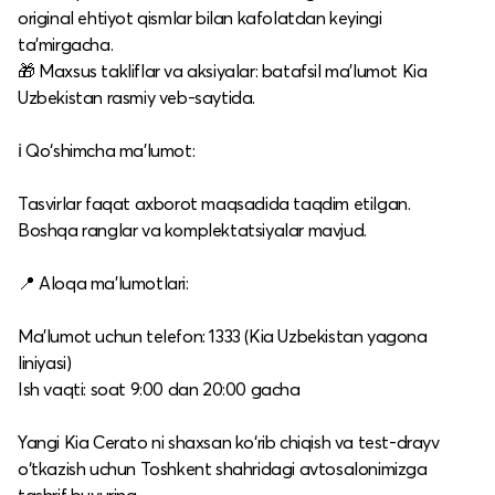
original ehtiyot qismlar bilan kafolatdan keyingi
ta’mirgacha.
🎁 Maxsus takliflar va aksiyalar: batafsil ma’lumot Kia
Uzbekistan rasmiy veb-saytida.​
ℹ️ Qo‘shimcha ma’lumot:
Tasvirlar faqat axborot maqsadida taqdim etilgan.
Boshqa ranglar va komplektatsiyalar mavjud.​
📍 Aloqa ma’lumotlari:
Ma’lumot uchun telefon: 1333 (Kia Uzbekistan yagona
liniyasi)
Ish vaqti: soat 9:00 dan 20:00 gacha​
Yangi Kia Cerato ni shaxsan ko‘rib chiqish va test-drayv
o‘tkazish uchun Toshkent shahridagi avtosalonimizga