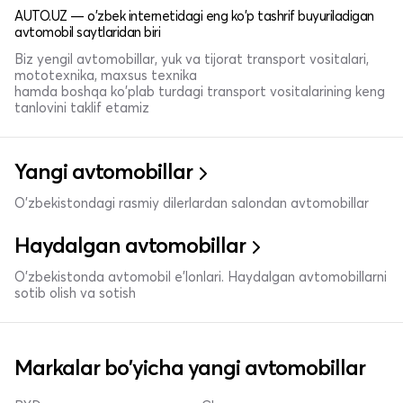
AUTO.UZ — o'zbek internetidagi eng ko'p tashrif buyuriladigan
avtomobil saytlaridan biri
Biz yengil avtomobillar, yuk va tijorat transport vositalari,
mototexnika, maxsus texnika
hamda boshqa ko'plab turdagi transport vositalarining keng
tanlovini taklif etamiz
Yangi avtomobillar
O'zbekistondagi rasmiy dilerlardan salondan avtomobillar
Haydalgan avtomobillar
O'zbekistonda avtomobil e’lonlari. Haydalgan avtomobillarni
sotib olish va sotish
Markalar bo'yicha yangi avtomobillar