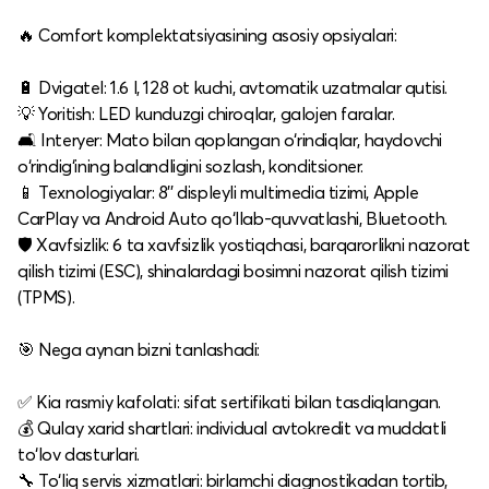
🔥 Comfort komplektatsiyasining asosiy opsiyalari:
🔋 Dvigatel: 1.6 l, 128 ot kuchi, avtomatik uzatmalar qutisi.
💡 Yoritish: LED kunduzgi chiroqlar, galojen faralar.
🛋️ Interyer: Mato bilan qoplangan o‘rindiqlar, haydovchi
o‘rindig‘ining balandligini sozlash, konditsioner.
📱 Texnologiyalar: 8'' displeyli multimedia tizimi, Apple
CarPlay va Android Auto qo‘llab-quvvatlashi, Bluetooth.
🛡️ Xavfsizlik: 6 ta xavfsizlik yostiqchasi, barqarorlikni nazorat
qilish tizimi (ESC), shinalardagi bosimni nazorat qilish tizimi
(TPMS).​
🎯 Nega aynan bizni tanlashadi:
✅ Kia rasmiy kafolati: sifat sertifikati bilan tasdiqlangan.
💰 Qulay xarid shartlari: individual avtokredit va muddatli
to‘lov dasturlari.
🔧 To‘liq servis xizmatlari: birlamchi diagnostikadan tortib,