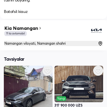
tashrif buyuring.​
Batafsil: kia.uz
Kia Namangan
11 ta avtomobil
Namangan viloyati, Namangan shahri
Tavsiyalar
Yangi
317 900 000
UZS