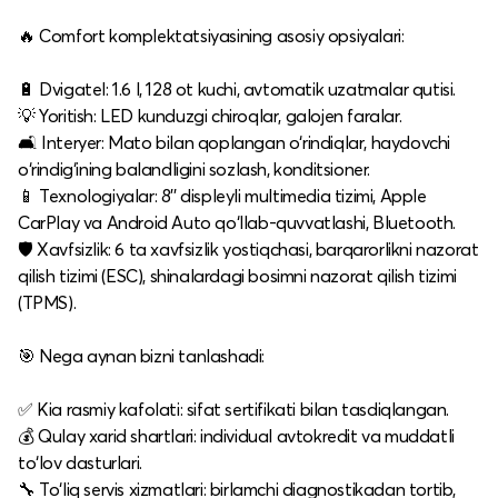
🔥 Comfort komplektatsiyasining asosiy opsiyalari:
🔋 Dvigatel: 1.6 l, 128 ot kuchi, avtomatik uzatmalar qutisi.
💡 Yoritish: LED kunduzgi chiroqlar, galojen faralar.
🛋️ Interyer: Mato bilan qoplangan o‘rindiqlar, haydovchi
o‘rindig‘ining balandligini sozlash, konditsioner.
📱 Texnologiyalar: 8'' displeyli multimedia tizimi, Apple
CarPlay va Android Auto qo‘llab-quvvatlashi, Bluetooth.
🛡️ Xavfsizlik: 6 ta xavfsizlik yostiqchasi, barqarorlikni nazorat
qilish tizimi (ESC), shinalardagi bosimni nazorat qilish tizimi
(TPMS).​
🎯 Nega aynan bizni tanlashadi:
✅ Kia rasmiy kafolati: sifat sertifikati bilan tasdiqlangan.
💰 Qulay xarid shartlari: individual avtokredit va muddatli
to‘lov dasturlari.
🔧 To‘liq servis xizmatlari: birlamchi diagnostikadan tortib,