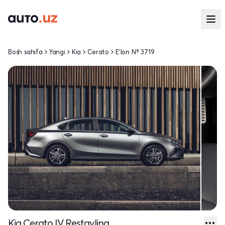
Bosh sahifa
Yangi
Kia
Cerato
E'lon № 3719
Kia Cerato IV Restayling