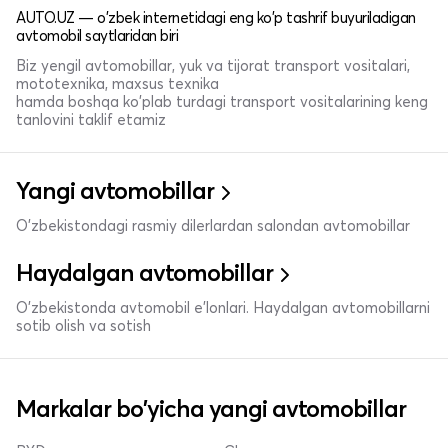
AUTO.UZ — o'zbek internetidagi eng ko'p tashrif buyuriladigan
avtomobil saytlaridan biri
Biz yengil avtomobillar, yuk va tijorat transport vositalari,
mototexnika, maxsus texnika
hamda boshqa ko'plab turdagi transport vositalarining keng
tanlovini taklif etamiz
Yangi avtomobillar
O'zbekistondagi rasmiy dilerlardan salondan avtomobillar
Haydalgan avtomobillar
O'zbekistonda avtomobil e’lonlari. Haydalgan avtomobillarni
sotib olish va sotish
Markalar bo'yicha yangi avtomobillar