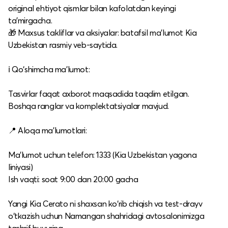
original ehtiyot qismlar bilan kafolatdan keyingi
ta’mirgacha.
🎁 Maxsus takliflar va aksiyalar: batafsil ma’lumot Kia
Uzbekistan rasmiy veb-saytida.​
ℹ️ Qo‘shimcha ma’lumot:
Tasvirlar faqat axborot maqsadida taqdim etilgan.
Boshqa ranglar va komplektatsiyalar mavjud.​
📍 Aloqa ma’lumotlari:
Ma’lumot uchun telefon: 1333 (Kia Uzbekistan yagona
liniyasi)
Ish vaqti: soat 9:00 dan 20:00 gacha​
Yangi Kia Cerato ni shaxsan ko‘rib chiqish va test-drayv
o‘tkazish uchun Namangan shahridagi avtosalonimizga