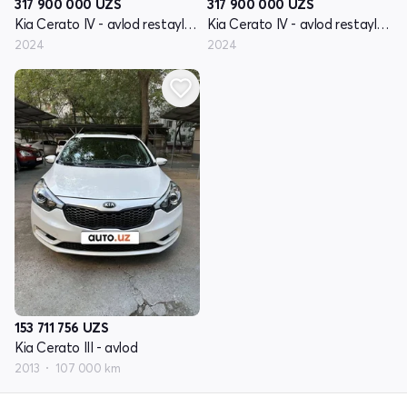
317 900 000
UZS
317 900 000
UZS
Kia Cerato IV - avlod restayling
Kia Cerato IV - avlod restayling
2024
2024
153 711 756
UZS
Kia Cerato III - avlod
2013
107 000 km