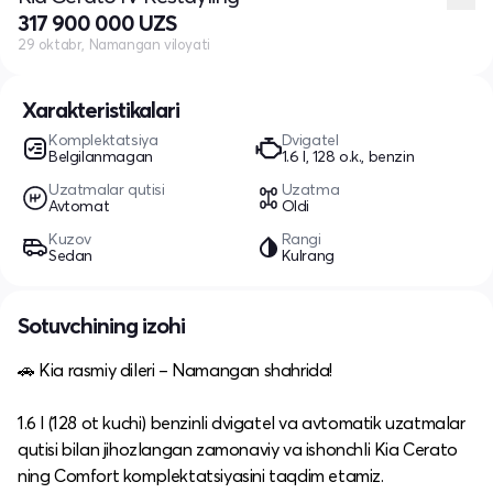
317 900 000 UZS
29 oktabr, Namangan viloyati
Xarakteristikalari
Komplektatsiya
Dvigatel
Belgilanmagan
1.6 l, 128 o.k., benzin
Uzatmalar qutisi
Uzatma
Avtomat
Oldi
Kuzov
Rangi
Sedan
Kulrang
Sotuvchining izohi
🚗 Kia rasmiy dileri – Namangan shahrida!
1.6 l (128 ot kuchi) benzinli dvigatel va avtomatik uzatmalar
qutisi bilan jihozlangan zamonaviy va ishonchli Kia Cerato
ning Comfort komplektatsiyasini taqdim etamiz.​