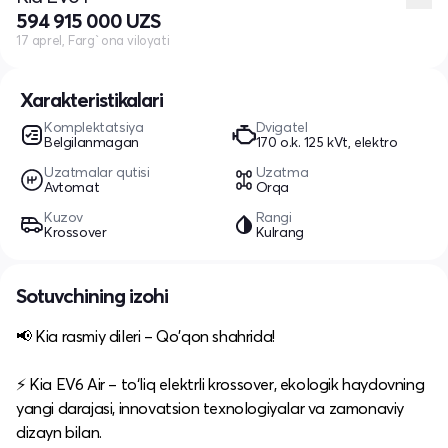
594 915 000 UZS
17 aprel, Farg`ona viloyati
Xarakteristikalari
Komplektatsiya
Dvigatel
Belgilanmagan
170 o.k. 125 kVt, elektro
Uzatmalar qutisi
Uzatma
Avtomat
Orqa
Kuzov
Rangi
Krossover
Kulrang
Sotuvchining izohi
📢 Kia rasmiy dileri – Qo'qon shahrida!​
⚡ Kia EV6 Air – to‘liq elektrli krossover, ekologik haydovning
yangi darajasi, innovatsion texnologiyalar va zamonaviy
dizayn bilan.​