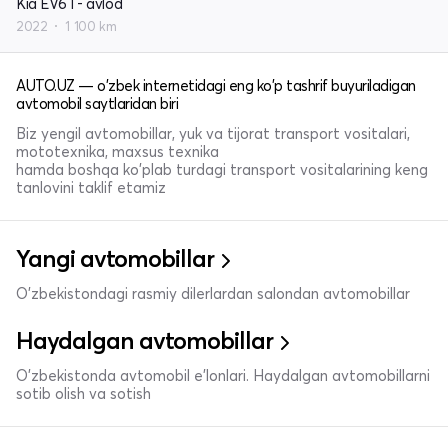
Kia EV6 I - avlod
2022
1 100 km
AUTO.UZ — o'zbek internetidagi eng ko'p tashrif buyuriladigan
avtomobil saytlaridan biri
Biz yengil avtomobillar, yuk va tijorat transport vositalari,
mototexnika, maxsus texnika
hamda boshqa ko'plab turdagi transport vositalarining keng
tanlovini taklif etamiz
Yangi avtomobillar
O'zbekistondagi rasmiy dilerlardan salondan avtomobillar
Haydalgan avtomobillar
O'zbekistonda avtomobil e’lonlari. Haydalgan avtomobillarni
sotib olish va sotish