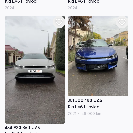
Kia EV6 I - avlod
Kia EV6 I - avlod
2024
2024
381 300 480
UZS
Kia EV6 I - avlod
2021
48 000 km
434 920 860
UZS