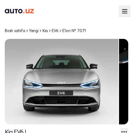
Bosh sahifa
Yangi
Kia
EV6
E'lon № 7071
Kia EV6 I