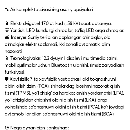
🔧 Air komplektatsiyasining asosiy opsiyalari:
🔋 Elektr dvigatel: 170 ot kuchi, 58 kVt·soat batareya.​
💡 Yoritish: LED kunduzgi chiroqlar, to‘liq LED orqa chiroqlar.​
🛋️ Interyer: Sun’iy teri bilan qoplangan o‘rindiqlar, old
o‘rindiqlar elektr sozlamali, ikki zonali avtomatik iqlim
nazorati.​
📱 Texnologiyalar: 12,3 dyuymli displeyli multimedia tizimi,
mobil qurilmalar uchun Bluetooth ulanishi, simsiz zaryadlash
funksiyasi.​
🛡️ Xavfsizlik: 7 ta xavfsizlik yostiqchasi, old to‘qnashuvni
oldini olish tizimi (FCA), shinalardagi bosimni nazorat qilish
tizimi (TPMS), yo‘l chizig‘ida harakatlanish yordamchisi (LFA),
yo‘l chizig‘idan chiqishni oldini olish tizimi (LKA), orqa
yo‘nalishda to‘qnashuvni oldini olish tizimi (PCA), ko‘r joydagi
avtomobillar bilan to‘qnashuvni oldini olish tizimi (BCA).​
🎯 Nega aynan bizni tanlashadi: