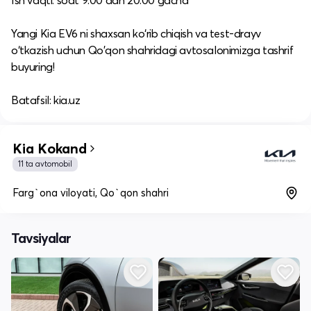
Ish vaqti: soat 9:00 dan 20:00 gacha​
Yangi Kia EV6 ni shaxsan ko‘rib chiqish va test-drayv
o‘tkazish uchun Qo'qon shahridagi avtosalonimizga tashrif
buyuring!​
Batafsil: kia.uz
Kia Kokand
11 ta avtomobil
Farg`ona viloyati, Qo`qon shahri
Tavsiyalar