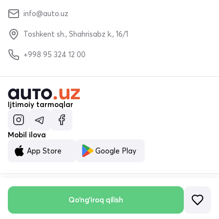
info@auto.uz
Toshkent sh., Shahrisabz k., 16/1
+998 95 324 12 00
Ijtimoiy tarmoqlar
Mobil ilova
App Store
Google Play
Qo'ng'iroq qilish
© «MALUMOTNOMA» MChJ 2023–2026