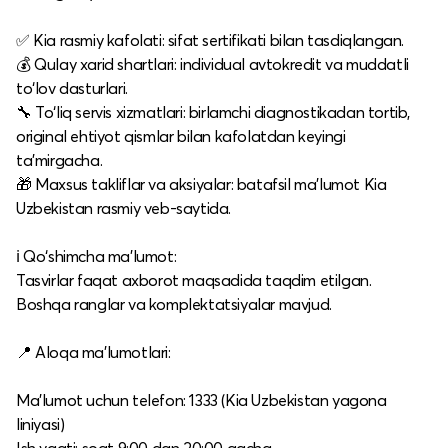
✅ Kia rasmiy kafolati: sifat sertifikati bilan tasdiqlangan.​
💰 Qulay xarid shartlari: individual avtokredit va muddatli
to‘lov dasturlari.​
🔧 To‘liq servis xizmatlari: birlamchi diagnostikadan tortib,
original ehtiyot qismlar bilan kafolatdan keyingi
ta’mirgacha.​
🎁 Maxsus takliflar va aksiyalar: batafsil ma’lumot Kia
Uzbekistan rasmiy veb-saytida.​
ℹ️ Qo‘shimcha ma’lumot:
Tasvirlar faqat axborot maqsadida taqdim etilgan.​
Boshqa ranglar va komplektatsiyalar mavjud.​
📍 Aloqa ma’lumotlari:
Ma’lumot uchun telefon: 1333 (Kia Uzbekistan yagona
liniyasi)​