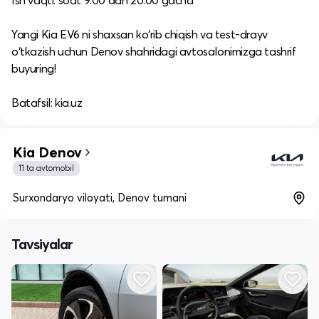
Ish vaqti: soat 9:00 dan 20:00 gacha​
Yangi Kia EV6 ni shaxsan ko‘rib chiqish va test-drayv
o‘tkazish uchun Denov shahridagi avtosalonimizga tashrif
buyuring!​
Batafsil: kia.uz
Kia Denov
11 ta avtomobil
Surxondaryo viloyati, Denov tumani
Tavsiyalar