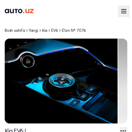
Bosh sahifa
Yangi
Kia
EV6
E'lon № 7074
Kia EV6 I