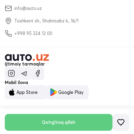
info@auto.uz
Toshkent sh., Shahrisabz k., 16/1
+998 95 324 12 00
Ijtimoiy tarmoqlar
Mobil ilova
App Store
Google Play
Qo'ng'iroq qilish
© «MALUMOTNOMA» MChJ 2023–2026