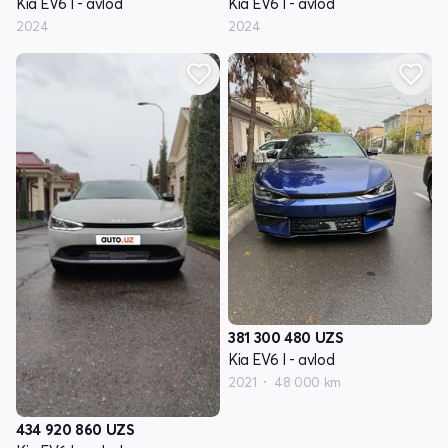
Kia EV6 I - avlod
Kia EV6 I - avlod
2024
2024
381 300 480
UZS
Kia EV6 I - avlod
2021
48 000 km
434 920 860
UZS