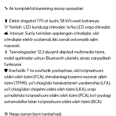
🔧 Air komplektatsiyasining asosiy opsiyalari:
🔋 Elektr dvigatel: 170 ot kuchi, 58 kVt·soat batareya.​
💡 Yoritish: LED kunduzgi chiroqlar, to‘liq LED orqa chiroqlar.​
🛋️ Interyer: Sun’iy teri bilan qoplangan o‘rindiqlar, old
o‘rindiqlar elektr sozlamali, ikki zonali avtomatik iqlim
nazorati.​
📱 Texnologiyalar: 12,3 dyuymli displeyli multimedia tizimi,
mobil qurilmalar uchun Bluetooth ulanishi, simsiz zaryadlash
funksiyasi.​
🛡️ Xavfsizlik: 7 ta xavfsizlik yostiqchasi, old to‘qnashuvni
oldini olish tizimi (FCA), shinalardagi bosimni nazorat qilish
tizimi (TPMS), yo‘l chizig‘ida harakatlanish yordamchisi (LFA),
yo‘l chizig‘idan chiqishni oldini olish tizimi (LKA), orqa
yo‘nalishda to‘qnashuvni oldini olish tizimi (PCA), ko‘r joydagi
avtomobillar bilan to‘qnashuvni oldini olish tizimi (BCA).​
🎯 Nega aynan bizni tanlashadi: