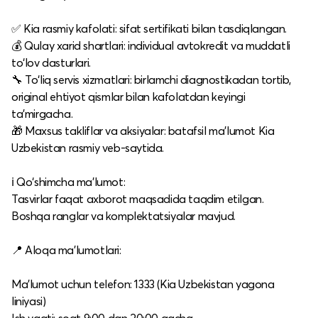
✅ Kia rasmiy kafolati: sifat sertifikati bilan tasdiqlangan.​
💰 Qulay xarid shartlari: individual avtokredit va muddatli
to‘lov dasturlari.​
🔧 To‘liq servis xizmatlari: birlamchi diagnostikadan tortib,
original ehtiyot qismlar bilan kafolatdan keyingi
ta’mirgacha.​
🎁 Maxsus takliflar va aksiyalar: batafsil ma’lumot Kia
Uzbekistan rasmiy veb-saytida.​
ℹ️ Qo‘shimcha ma’lumot:
Tasvirlar faqat axborot maqsadida taqdim etilgan.​
Boshqa ranglar va komplektatsiyalar mavjud.​
📍 Aloqa ma’lumotlari:
Ma’lumot uchun telefon: 1333 (Kia Uzbekistan yagona
liniyasi)​