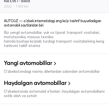
Kia EV6 I - avlod
2022
1 100 km
AUTO.UZ — o'zbek internetidagi eng ko'p tashrif buyuriladigan
avtomobil saytlaridan biri
Biz yengil avtomobillar, yuk va tijorat transport vositalari,
mototexnika, maxsus texnika
hamda boshqa ko'plab turdagi transport vositalarining keng
tanlovini taklif etamiz
Yangi avtomobillar
O'zbekistondagi rasmiy dilerlardan salondan avtomobillar
Haydalgan avtomobillar
O'zbekistonda avtomobil e’lonlari. Haydalgan avtomobillarni
sotib olish va sotish