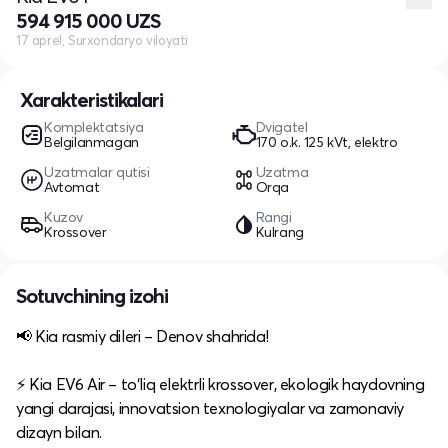
594 915 000 UZS
17 aprel, Surxondaryo viloyati
Xarakteristikalari
Komplektatsiya
Dvigatel
Belgilanmagan
170 o.k. 125 kVt, elektro
Uzatmalar qutisi
Uzatma
Avtomat
Orqa
Kuzov
Rangi
Krossover
Kulrang
Sotuvchining izohi
📢 Kia rasmiy dileri – Denov shahrida!​
⚡ Kia EV6 Air – to‘liq elektrli krossover, ekologik haydovning
yangi darajasi, innovatsion texnologiyalar va zamonaviy
dizayn bilan.​