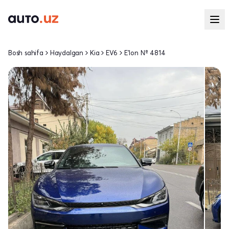
Bosh sahifa
Haydalgan
Kia
EV6
E'lon № 4814