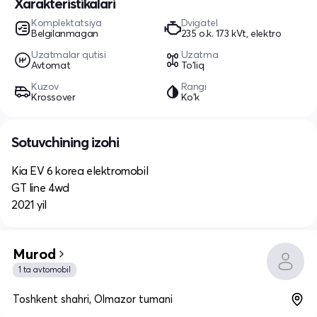
Xarakteristikalari
Komplektatsiya
Dvigatel
Belgilanmagan
235 o.k. 173 kVt, elektro
Uzatmalar qutisi
Uzatma
Avtomat
To'liq
Kuzov
Rangi
Krossover
Ko'k
Sotuvchining izohi
Kia EV 6 korea elektromobil
GT line 4wd
2021 yil
Murod
1 ta avtomobil
Toshkent shahri, Olmazor tumani