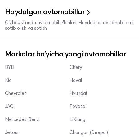
Haydalgan avtomobillar
O'zbekistonda avtomobil e’lonlari. Haydalgan avtomobillarni
sotib olish va sotish
Markalar bo'yicha yangi avtomobillar
BYD
Chery
Kia
Haval
Chevrolet
Hyundai
JAC
Toyota
Mercedes-Benz
LiXiang
Jetour
Changan (Deepal)