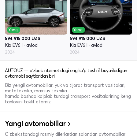
Yangi
Yangi
594 915 000
UZS
594 915 000
UZS
Kia EV6 I - avlod
Kia EV6 I - avlod
2024
2024
AUTO.UZ — o'zbek internetidagi eng ko'p tashrif buyuriladigan
avtomobil saytlaridan biri
Biz yengil avtomobillar, yuk va tijorat transport vositalari,
mototexnika, maxsus texnika
hamda boshqa ko'plab turdagi transport vositalarining keng
tanlovini taklif etamiz
Yangi avtomobillar
O'zbekistondagi rasmiy dilerlardan salondan avtomobillar