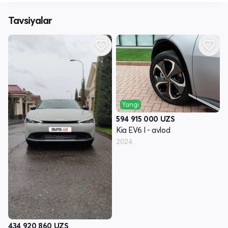
Tavsiyalar
Yangi
594 915 000
UZS
Kia EV6 I - avlod
2024
434 920 860
UZS