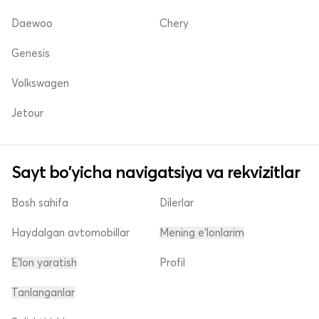
Daewoo
Chery
Genesis
Volkswagen
Jetour
Sayt bo'yicha navigatsiya va rekvizitlar
Bosh sahifa
Dilerlar
Haydalgan avtomobillar
Mening e'lonlarim
E'lon yaratish
Profil
Tanlanganlar