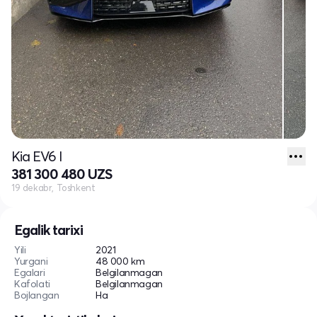
Kia EV6 I
381 300 480 UZS
19 dekabr, Toshkent
Egalik tarixi
Yili
2021
Yurgani
48 000 km
Egalari
Belgilanmagan
Kafolati
Belgilanmagan
Bojlangan
Ha