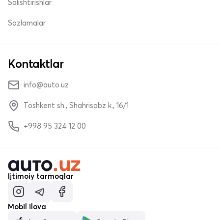
Solishtirishlar
Sozlamalar
Kontaktlar
info@auto.uz
Toshkent sh., Shahrisabz k., 16/1
+998 95 324 12 00
Ijtimoiy tarmoqlar
Mobil ilova