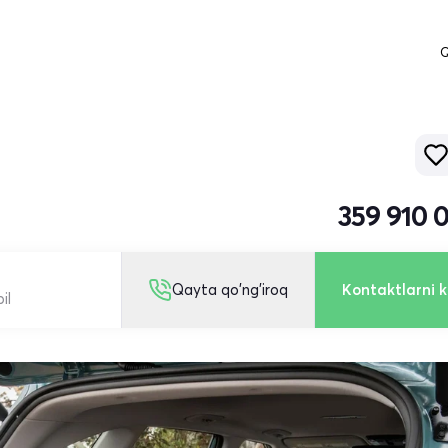
Q
359 910 
Qayta qo'ng'iroq
Kontaktlarni k
il