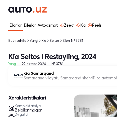
E'lonlar
Dilerlar
Avtoxizmat
Zeekr
Kia
Reels
Bosh sahifa
Yangi
Kia
Seltos
E'lon № 3781
Kia Seltos I Restayling, 2024
Yangi
29 oktabr 2024
№ 3781
Kia Samarqand
Samarqand viloyati, Samarqand shahri
11 ta avtomob
Xarakteristikalari
Komplektatsiya
Belgilanmagan
Dvigatel