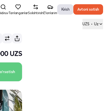
Kirish
Avtoni sotish
idiruv
Tanlanganlar
Solishtirish
E'lonlarim
UZS
•
Uz
000 UZS
o'rsatish