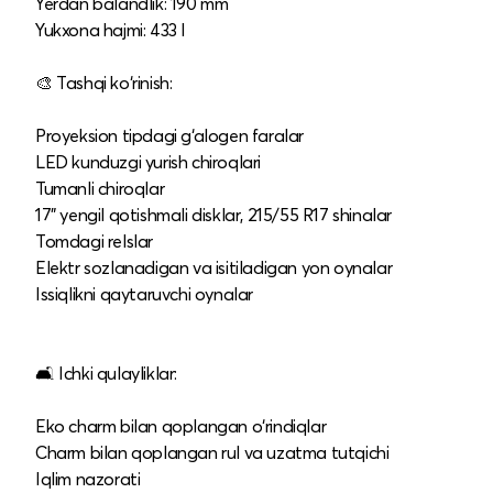
Yerdan balandlik: 190 mm
Yukxona hajmi: 433 l
🎨 Tashqi ko‘rinish:
Proyeksion tipdagi g‘alogen faralar
LED kunduzgi yurish chiroqlari
Tumanli chiroqlar
17" yengil qotishmali disklar, 215/55 R17 shinalar
Tomdagi relslar
Elektr sozlanadigan va isitiladigan yon oynalar
Issiqlikni qaytaruvchi oynalar
🛋️ Ichki qulayliklar:
Eko charm bilan qoplangan o‘rindiqlar
Charm bilan qoplangan rul va uzatma tutqichi
Iqlim nazorati