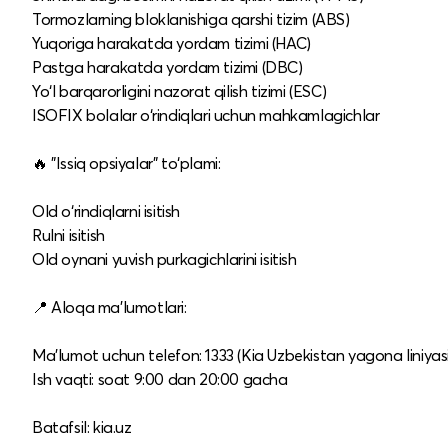
Tormozlarning bloklanishiga qarshi tizim (ABS)
Yuqoriga harakatda yordam tizimi (HAC)
Pastga harakatda yordam tizimi (DBC)
Yo‘l barqarorligini nazorat qilish tizimi (ESC)
ISOFIX bolalar o‘rindiqlari uchun mahkamlagichlar
🔥 "Issiq opsiyalar" to‘plami:
Old o‘rindiqlarni isitish
Rulni isitish
Old oynani yuvish purkagichlarini isitish
📍 Aloqa ma’lumotlari:
Ma’lumot uchun telefon: 1333 (Kia Uzbekistan yagona liniyasi
Ish vaqti: soat 9:00 dan 20:00 gacha
Batafsil: kia.uz