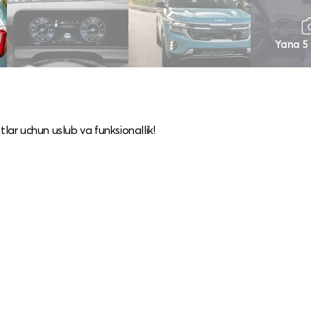
Yana 5
tlar uchun uslub va funksionallik!