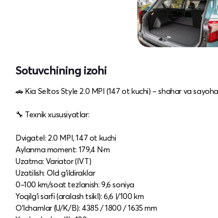
Sotuvchining izohi
🚗 Kia Seltos Style 2.0 MPI (147 ot kuchi) – shahar va sayoha
🔧 Texnik xususiyatlar:
Dvigatel: 2.0 MPI, 147 ot kuchi
Aylanma moment: 179,4 N·m
Uzatma: Variator (IVT)
Uzatilish: Old g‘ildiraklar
0–100 km/soat tezlanish: 9,6 soniya
Yoqilg‘i sarfi (aralash tsikl): 6,6 l/100 km
O‘lchamlar (U/K/B): 4385 / 1800 / 1635 mm