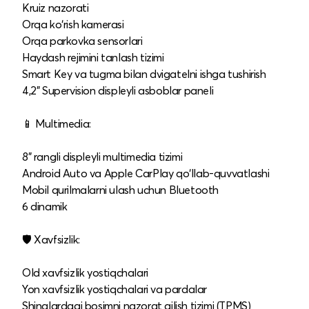
Kruiz nazorati
Orqa ko‘rish kamerasi
Orqa parkovka sensorlari
Haydash rejimini tanlash tizimi
Smart Key va tugma bilan dvigatelni ishga tushirish
4,2" Supervision displeyli asboblar paneli
📱 Multimedia:
8" rangli displeyli multimedia tizimi
Android Auto va Apple CarPlay qo‘llab-quvvatlashi
Mobil qurilmalarni ulash uchun Bluetooth
6 dinamik
🛡️ Xavfsizlik:
Old xavfsizlik yostiqchalari
Yon xavfsizlik yostiqchalari va pardalar
Shinalardagi bosimni nazorat qilish tizimi (TPMS)