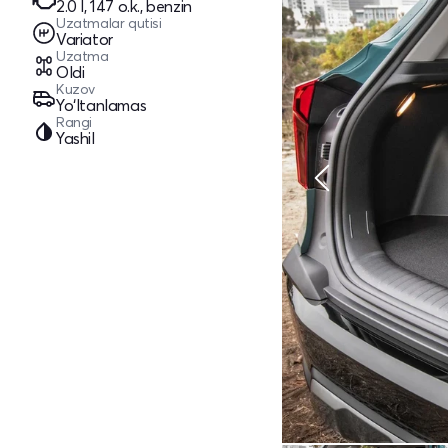
2.0 l, 147 o.k., benzin
Uzatmalar qutisi
Variator
Uzatma
Oldi
Kuzov
Yo‘ltanlamas
Rangi
Yashil