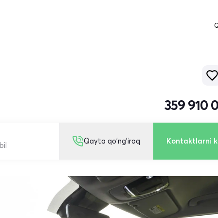
Q
359 910 
Qayta qo'ng'iroq
Kontaktlarni k
bil