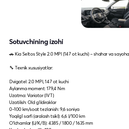
Sotuvchining izohi
🚗 Kia Seltos Style 2.0 MPI (147 ot kuchi) – shahar va sayoha
🔧 Texnik xususiyatlar:
Dvigatel: 2.0 MPI, 147 ot kuchi
Aylanma moment: 179,4 N·m
Uzatma: Variator (IVT)
Uzatilish: Old g‘ildiraklar
0–100 km/soat tezlanish: 9,6 soniya
Yoqilg‘i sarfi (aralash tsikl): 6,6 l/100 km
O‘lchamlar (U/K/B): 4385 / 1800 / 1635 mm