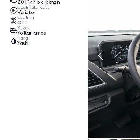
2.0 l, 147 o.k., benzin
Uzatmalar qutisi
Variator
Uzatma
Oldi
Kuzov
Yo‘ltanlamas
Rangi
Yashil