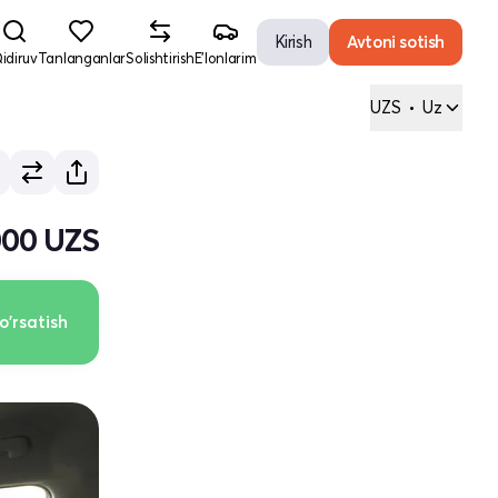
Kirish
Avtoni sotish
idiruv
Tanlanganlar
Solishtirish
E'lonlarim
UZS
•
Uz
000 UZS
o'rsatish