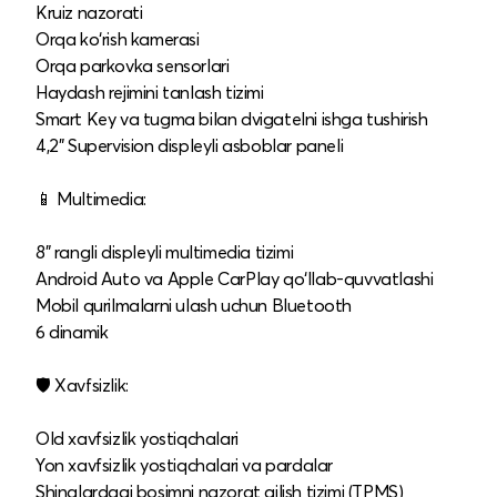
Kruiz nazorati
Orqa ko‘rish kamerasi
Orqa parkovka sensorlari
Haydash rejimini tanlash tizimi
Smart Key va tugma bilan dvigatelni ishga tushirish
4,2" Supervision displeyli asboblar paneli
📱 Multimedia:
8" rangli displeyli multimedia tizimi
Android Auto va Apple CarPlay qo‘llab-quvvatlashi
Mobil qurilmalarni ulash uchun Bluetooth
6 dinamik
🛡️ Xavfsizlik:
Old xavfsizlik yostiqchalari
Yon xavfsizlik yostiqchalari va pardalar
Shinalardagi bosimni nazorat qilish tizimi (TPMS)