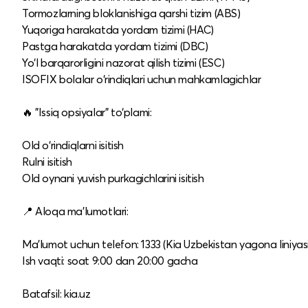
Tormozlarning bloklanishiga qarshi tizim (ABS)
Yuqoriga harakatda yordam tizimi (HAC)
Pastga harakatda yordam tizimi (DBC)
Yo‘l barqarorligini nazorat qilish tizimi (ESC)
ISOFIX bolalar o‘rindiqlari uchun mahkamlagichlar
🔥 "Issiq opsiyalar" to‘plami:
Old o‘rindiqlarni isitish
Rulni isitish
Old oynani yuvish purkagichlarini isitish
📍 Aloqa ma’lumotlari:
Ma’lumot uchun telefon: 1333 (Kia Uzbekistan yagona liniyasi
Ish vaqti: soat 9:00 dan 20:00 gacha
Batafsil: kia.uz