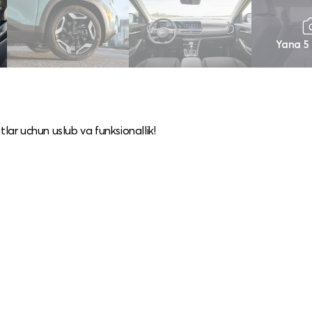
Yana 5
tlar uchun uslub va funksionallik!