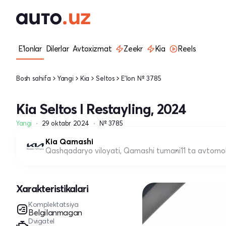
E'lonlar
Dilerlar
Avtoxizmat
Zeekr
Kia
Reels
Bosh sahifa
Yangi
Kia
Seltos
E'lon № 3785
Kia Seltos I Restayling, 2024
Yangi
29 oktabr 2024
№ 3785
Kia Qamashi
Qashqadaryo viloyati, Qamashi tumani
11 ta avtomo
Xarakteristikalari
Komplektatsiya
Belgilanmagan
Dvigatel