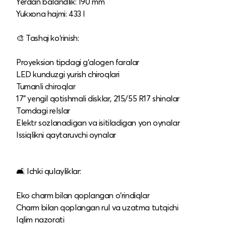
Yerdan balandlik: 190 mm
Yukxona hajmi: 433 l
🎨 Tashqi ko‘rinish:
Proyeksion tipdagi g‘alogen faralar
LED kunduzgi yurish chiroqlari
Tumanli chiroqlar
17" yengil qotishmali disklar, 215/55 R17 shinalar
Tomdagi relslar
Elektr sozlanadigan va isitiladigan yon oynalar
Issiqlikni qaytaruvchi oynalar
🛋️ Ichki qulayliklar:
Eko charm bilan qoplangan o‘rindiqlar
Charm bilan qoplangan rul va uzatma tutqichi
Iqlim nazorati