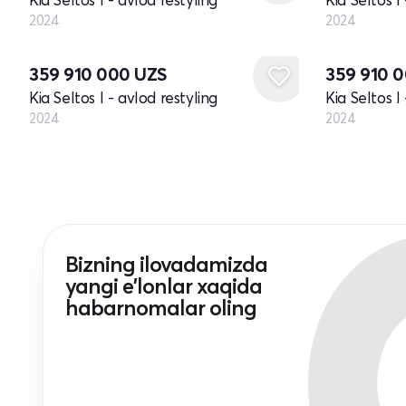
2024
2024
Yangi
Yangi
359 910 000
UZS
359 910 
Kia Seltos I - avlod restyling
Kia Seltos I
2024
2024
Bizning ilovadamizda
yangi e'lonlar xaqida
habarnomalar oling