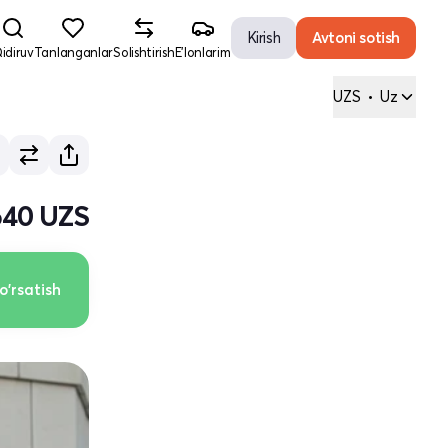
Kirish
Avtoni sotish
idiruv
Tanlanganlar
Solishtirish
E'lonlarim
UZS
•
Uz
640 UZS
o'rsatish