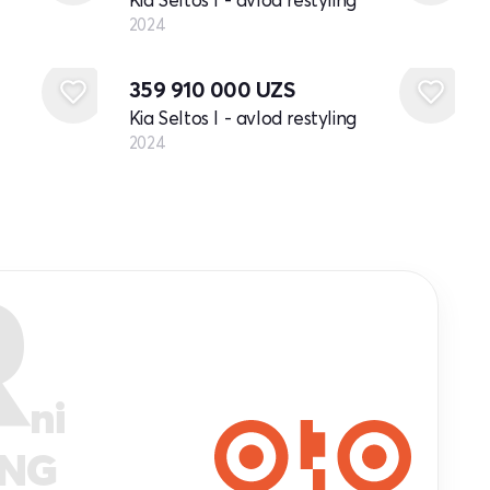
2024
Yangi
359 910 000
UZS
Kia Seltos I - avlod restyling
2024
R
ni
ANG