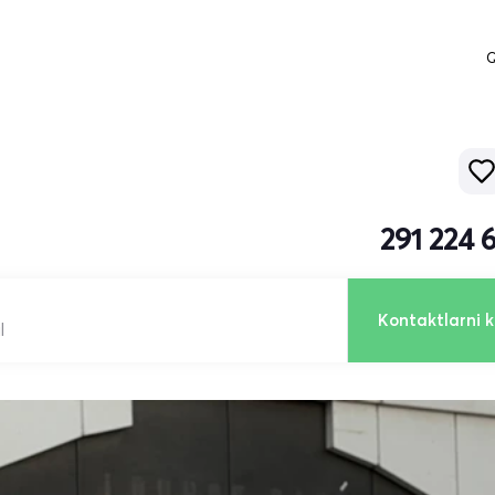
Q
291 224 
Kontaktlarni k
l