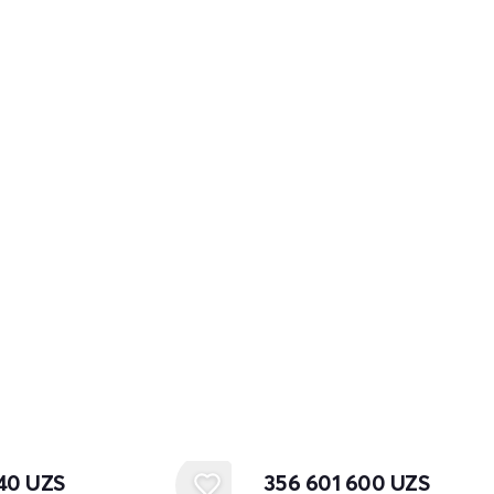
840
UZS
356 601 600
UZS