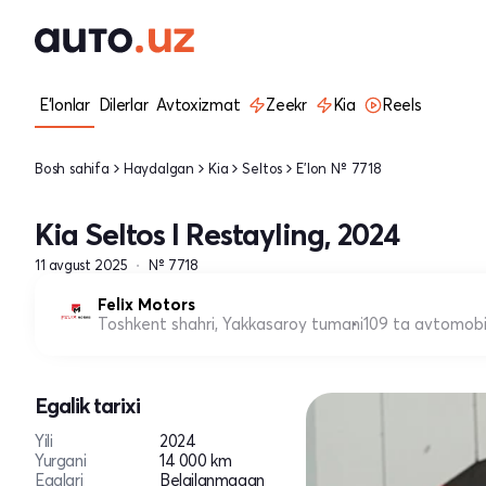
E'lonlar
Dilerlar
Avtoxizmat
Zeekr
Kia
Reels
Bosh sahifa
Haydalgan
Kia
Seltos
E'lon № 7718
Kia Seltos I Restayling, 2024
11 avgust 2025
№ 7718
Felix Motors
Toshkent shahri, Yakkasaroy tumani
109 ta avtomobi
Egalik tarixi
Yili
2024
Yurgani
14 000 km
Egalari
Belgilanmagan