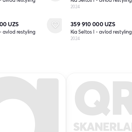
2024
Yangi
000
UZS
359 910 000
UZS
 - avlod restyling
Kia Seltos I - avlod restyling
2024
Q
SKANERL