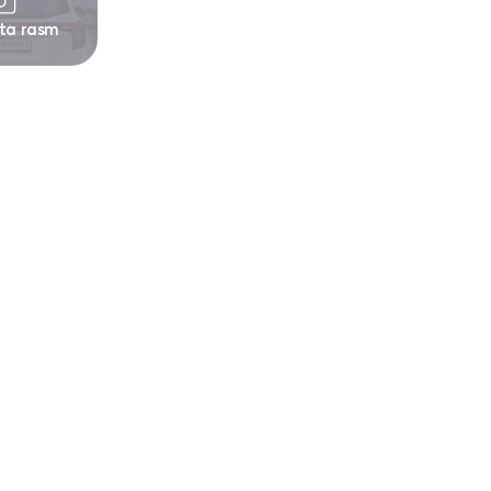
 ta rasm