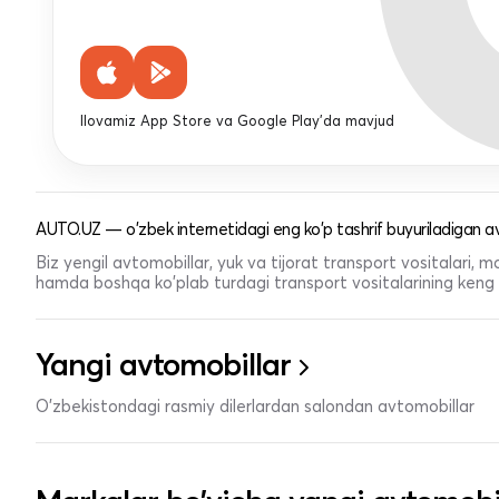
Ilovamiz App Store va Google Play'da mavjud
AUTO.UZ — o'zbek internetidagi eng ko'p tashrif buyuriladigan av
Biz yengil avtomobillar, yuk va tijorat transport vositalari,
hamda boshqa ko'plab turdagi transport vositalarining keng t
Yangi avtomobillar
O'zbekistondagi rasmiy dilerlardan salondan avtomobillar