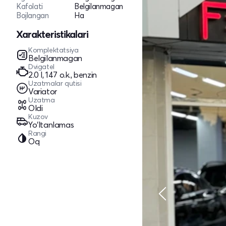
Kafolati
Belgilanmagan
Bojlangan
Ha
Xarakteristikalari
Komplektatsiya
Belgilanmagan
Dvigatel
2.0 l, 147 o.k., benzin
Uzatmalar qutisi
Variator
Uzatma
Oldi
Kuzov
Yo‘ltanlamas
Rangi
Oq