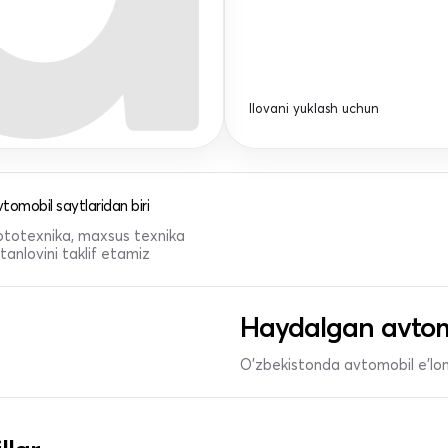
Ilovani yuklash uchun
tomobil saytlaridan biri
 mototexnika, maxsus texnika
anlovini taklif etamiz
Haydalgan avtom
O'zbekistonda avtomobil e’lonl