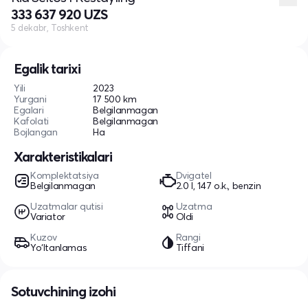
333 637 920 UZS
5 dekabr, Toshkent
Egalik tarixi
Yili
2023
Yurgani
17 500 km
Egalari
Belgilanmagan
Kafolati
Belgilanmagan
Bojlangan
Ha
Xarakteristikalari
Komplektatsiya
Dvigatel
Belgilanmagan
2.0 l, 147 o.k., benzin
Uzatmalar qutisi
Uzatma
Variator
Oldi
Kuzov
Rangi
Yo‘ltanlamas
Tiffani
Sotuvchining izohi