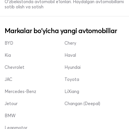
O'zbekistonda avtomobil e’lonlari. Haydalgan avtomobillarni
sotib olish va sotish
Markalar bo'yicha yangi avtomobillar
BYD
Chery
Kia
Haval
Chevrolet
Hyundai
JAC
Toyota
Mercedes-Benz
LiXiang
Jetour
Changan (Deepal)
BMW
Leapmotor