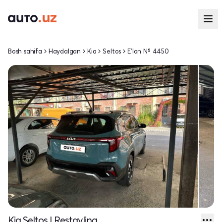
Bosh sahifa
Haydalgan
Kia
Seltos
E'lon № 4450
Kia Seltos I Restayling