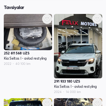
Tavsiyalar
252 611 568
UZS
Kia Seltos I - avlod restyling
2022
40 100 km
291 933 180
UZS
Kia Seltos I - avlod restyling
2024
14 000 km