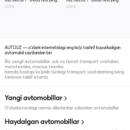
2024
2024
AUTO.UZ — o'zbek internetidagi eng ko'p tashrif buyuriladigan
avtomobil saytlaridan biri
Biz yengil avtomobillar, yuk va tijorat transport vositalari,
mototexnika, maxsus texnika
hamda boshqa ko'plab turdagi transport vositalarining keng
tanlovini taklif etamiz
Yangi avtomobillar
O'zbekistondagi rasmiy dilerlardan salondan avtomobillar
Haydalgan avtomobillar