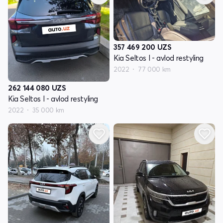
357 469 200
UZS
Kia Seltos I - avlod restyling
2022
77 000 km
262 144 080
UZS
Kia Seltos I - avlod restyling
2022
35 000 km