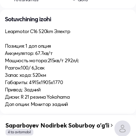
Sotuvchining izohi
Leapmotor C16 520km Электр
Позиция: 1 доп опция
Аккумулятор: 67.7кв/т
Мощность мотора:215кв/т 292л/с
Разгон:100/ 6,3сек
Запас хода: 520км
Габариты: 4915х1905х1770
Привод: Задний
Диски: R 21 резина Yokohama
Доп опции: Монитор задний
Saparboyev Nodirbek Soburboy o'g'li
4 ta avtomobil