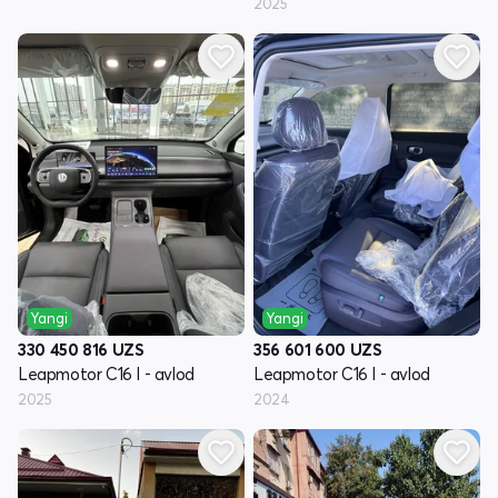
2025
Yangi
Yangi
330 450 816
UZS
356 601 600
UZS
Leapmotor C16 I - avlod
Leapmotor C16 I - avlod
2025
2024