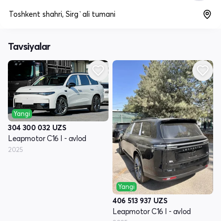
Toshkent shahri, Sirg`ali tumani
Tavsiyalar
Yangi
304 300 032
UZS
Leapmotor C16 I - avlod
2025
Yangi
406 513 937
UZS
Leapmotor C16 I - avlod