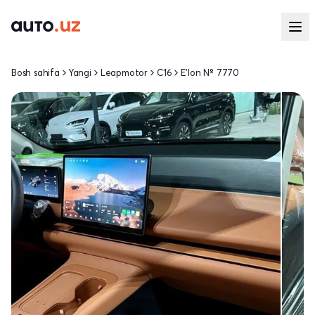
Bosh sahifa
Yangi
Leapmotor
C16
E'lon № 7770