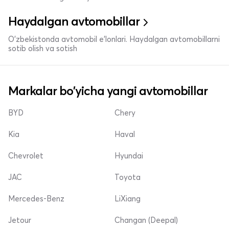
Haydalgan avtomobillar
O'zbekistonda avtomobil e’lonlari. Haydalgan avtomobillarni
sotib olish va sotish
Markalar bo'yicha yangi avtomobillar
BYD
Chery
Kia
Haval
Chevrolet
Hyundai
JAC
Toyota
Mercedes-Benz
LiXiang
Jetour
Changan (Deepal)