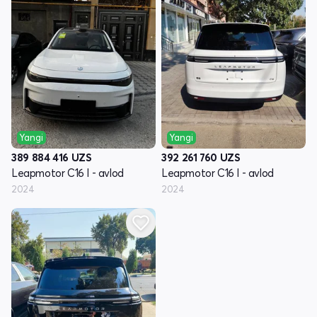
Yangi
Yangi
389 884 416
UZS
392 261 760
UZS
Leapmotor C16 I - avlod
Leapmotor C16 I - avlod
2024
2024