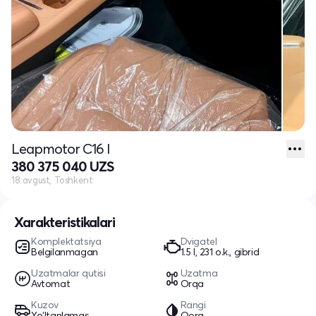
Leapmotor C16 I
380 375 040 UZS
18 avgust, Toshkent
Xarakteristikalari
Komplektatsiya
Dvigatel
Belgilanmagan
1.5 l, 231 o.k., gibrid
Uzatmalar qutisi
Uzatma
Avtomat
Orqa
Kuzov
Rangi
Yo‘ltanlamas
Qora