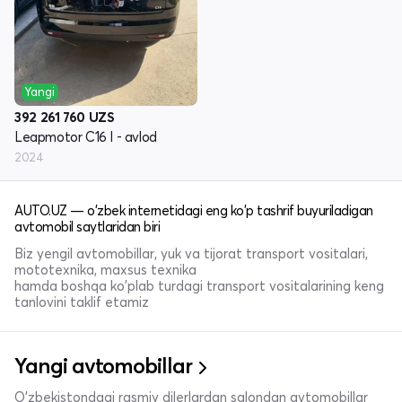
Yangi
392 261 760
UZS
Leapmotor C16 I - avlod
2024
AUTO.UZ — o'zbek internetidagi eng ko'p tashrif buyuriladigan
avtomobil saytlaridan biri
Biz yengil avtomobillar, yuk va tijorat transport vositalari,
mototexnika, maxsus texnika
hamda boshqa ko'plab turdagi transport vositalarining keng
tanlovini taklif etamiz
Yangi avtomobillar
O'zbekistondagi rasmiy dilerlardan salondan avtomobillar