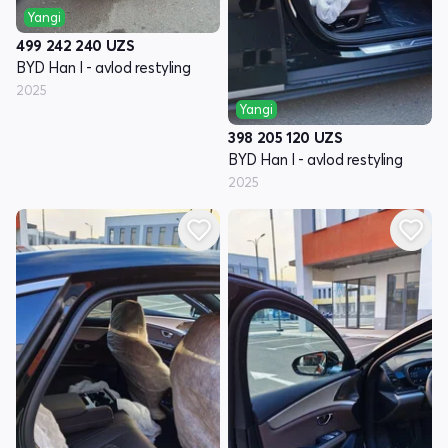
Yangi
499 242 240
UZS
BYD Han I - avlod restyling
2025
Yangi
398 205 120
UZS
BYD Han I - avlod restyling
2025