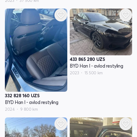
2023
37 500 km
433 865 280
UZS
BYD Han I - avlod restyling
2023
15 500 km
332 828 160
UZS
BYD Han I - avlod restyling
2024
9 800 km