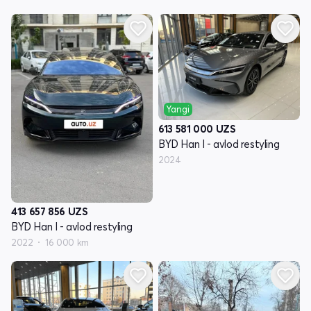
Yangi
613 581 000
UZS
BYD Han I - avlod restyling
2024
413 657 856
UZS
BYD Han I - avlod restyling
2022
16 000 km