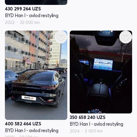
430 299 264
UZS
BYD Han I - avlod restyling
2022
32 000 km
350 658 240
UZS
400 582 464
UZS
BYD Han I - avlod restyling
BYD Han I - avlod restyling
2024
5 000 km