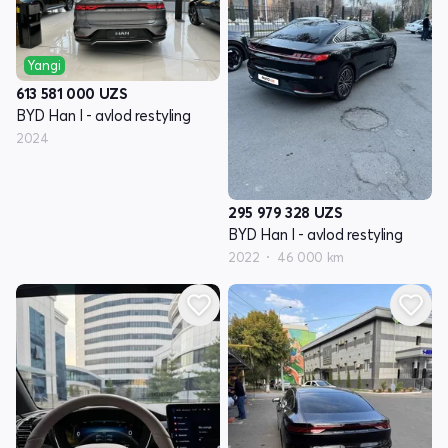
Yangi
613 581 000
UZS
BYD Han I - avlod restyling
2024
295 979 328
UZS
BYD Han I - avlod restyling
2022
46 000 km