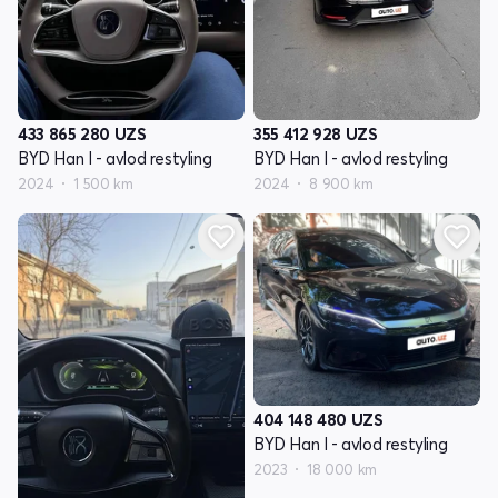
433 865 280
UZS
355 412 928
UZS
BYD Han I - avlod restyling
BYD Han I - avlod restyling
2024
1 500 km
2024
8 900 km
404 148 480
UZS
BYD Han I - avlod restyling
2023
18 000 km