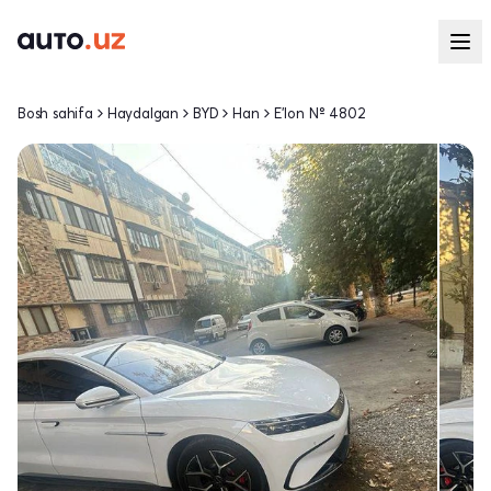
Bosh sahifa
Haydalgan
BYD
Han
E'lon № 4802