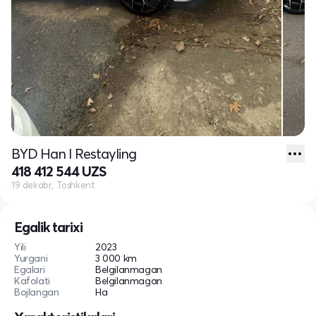
BYD Han I Restayling
418 412 544 UZS
19 dekabr, Toshkent
Egalik tarixi
Yili
2023
Yurgani
3 000 km
Egalari
Belgilanmagan
Kafolati
Belgilanmagan
Bojlangan
Ha