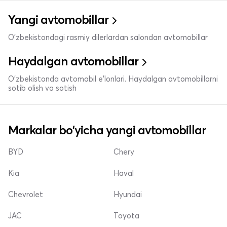
Yangi avtomobillar
O'zbekistondagi rasmiy dilerlardan salondan avtomobillar
Haydalgan avtomobillar
O'zbekistonda avtomobil e’lonlari. Haydalgan avtomobillarni
sotib olish va sotish
Markalar bo'yicha yangi avtomobillar
BYD
Chery
Kia
Haval
Chevrolet
Hyundai
JAC
Toyota