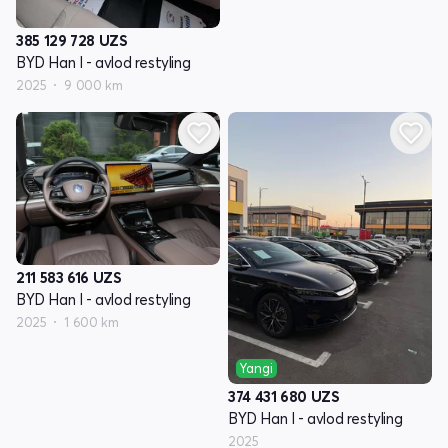
385 129 728
UZS
BYD Han I - avlod restyling
2025
9 000 km
211 583 616
UZS
BYD Han I - avlod restyling
2025
1 600 km
Yangi
374 431 680
UZS
BYD Han I - avlod restyling
2025