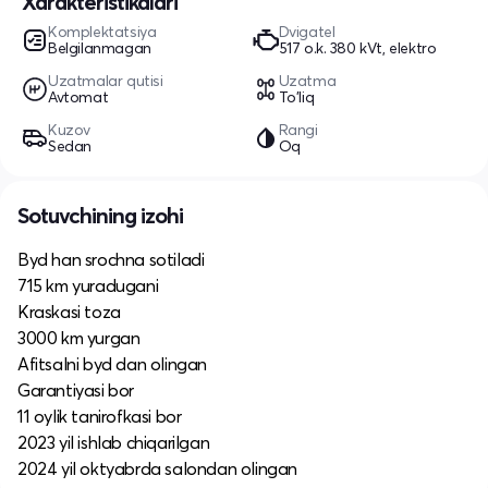
Xarakteristikalari
Komplektatsiya
Dvigatel
Belgilanmagan
517 o.k. 380 kVt, elektro
Uzatmalar qutisi
Uzatma
Avtomat
To'liq
Kuzov
Rangi
Sedan
Oq
Sotuvchining izohi
Byd han srochna sotiladi
715 km yuradugani
Kraskasi toza
3000 km yurgan
Afitsalni byd dan olingan
Garantiyasi bor
11 oylik tanirofkasi bor
2023 yil ishlab chiqarilgan
2024 yil oktyabrda salondan olingan