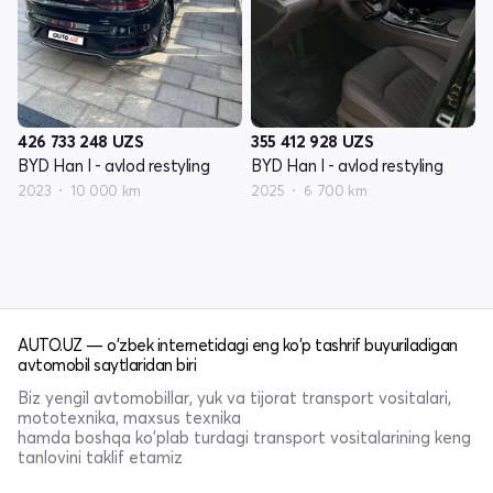
426 733 248
UZS
355 412 928
UZS
BYD Han I - avlod restyling
BYD Han I - avlod restyling
2023
10 000 km
2025
6 700 km
AUTO.UZ — o'zbek internetidagi eng ko'p tashrif buyuriladigan
avtomobil saytlaridan biri
Biz yengil avtomobillar, yuk va tijorat transport vositalari,
mototexnika, maxsus texnika
hamda boshqa ko'plab turdagi transport vositalarining keng
tanlovini taklif etamiz