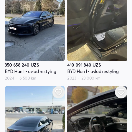
350 658 240
UZS
410 091 840
UZS
BYD Han I - avlod restyling
BYD Han I - avlod restyling
2024
6 500 km
2023
23 000 km