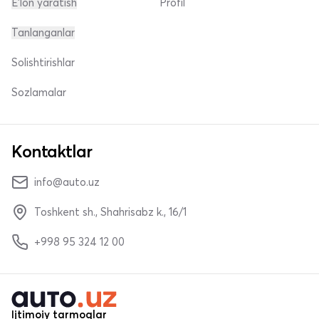
E'lon yaratish
Profil
Tanlanganlar
Solishtirishlar
Sozlamalar
Kontaktlar
info@auto.uz
Toshkent sh., Shahrisabz k., 16/1
+998 95 324 12 00
Ijtimoiy tarmoqlar