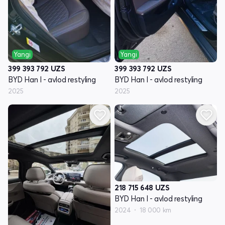
Yangi
Yangi
399 393 792
UZS
399 393 792
UZS
BYD Han I - avlod restyling
BYD Han I - avlod restyling
2025
2025
218 715 648
UZS
BYD Han I - avlod restyling
2024
18 000 km