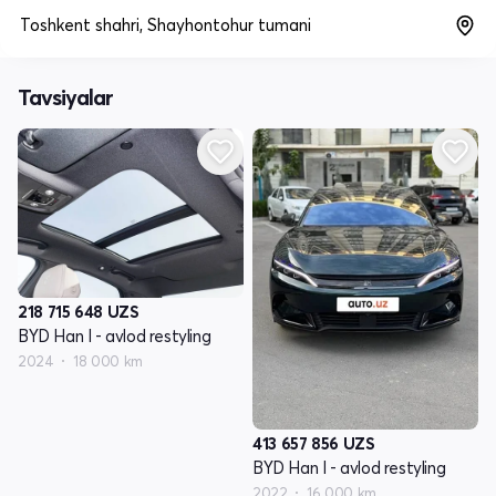
Toshkent shahri, Shayhontohur tumani
Tavsiyalar
218 715 648
UZS
BYD Han I - avlod restyling
2024
18 000 km
413 657 856
UZS
BYD Han I - avlod restyling
2022
16 000 km