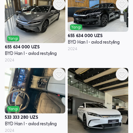
Yangi
655 634 000
UZS
Yangi
BYD Han I - avlod restyling
655 634 000
UZS
2024
BYD Han I - avlod restyling
2024
Yangi
533 333 280
UZS
BYD Han I - avlod restyling
2024