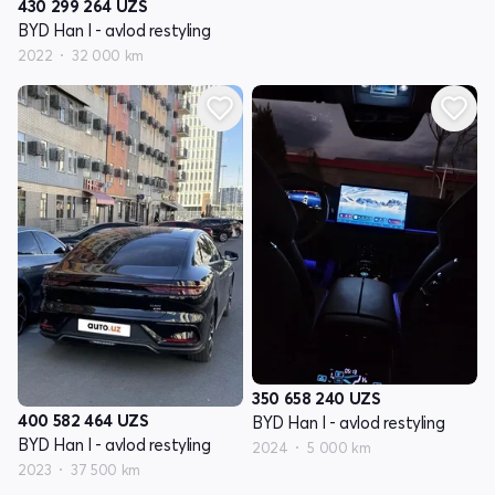
430 299 264
UZS
BYD Han I - avlod restyling
2022
32 000 km
350 658 240
UZS
400 582 464
UZS
BYD Han I - avlod restyling
BYD Han I - avlod restyling
2024
5 000 km
2023
37 500 km