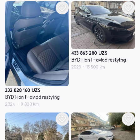
433 865 280
UZS
BYD Han I - avlod restyling
2023
15 500 km
332 828 160
UZS
BYD Han I - avlod restyling
2024
9 800 km