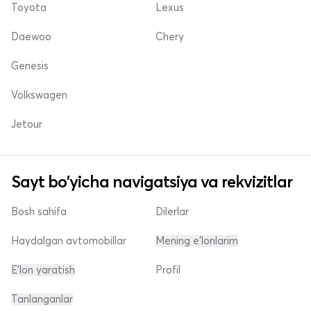
Toyota
Lexus
Daewoo
Chery
Genesis
Volkswagen
Jetour
Sayt bo'yicha navigatsiya va rekvizitlar
Bosh sahifa
Dilerlar
Haydalgan avtomobillar
Mening e'lonlarim
E'lon yaratish
Profil
Tanlanganlar