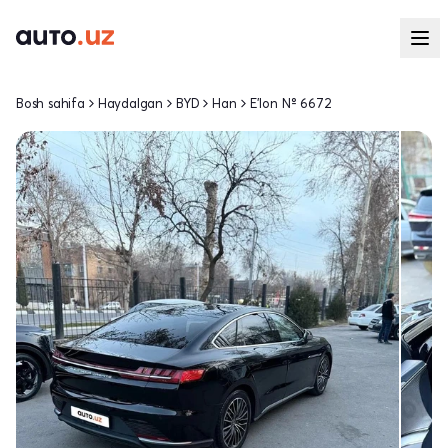
Bosh sahifa
Haydalgan
BYD
Han
E'lon № 6672