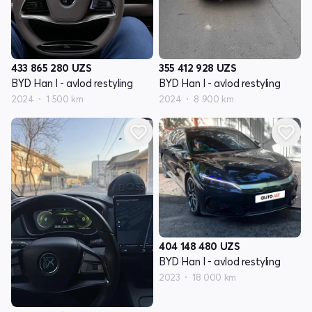
433 865 280
UZS
355 412 928
UZS
BYD Han I - avlod restyling
BYD Han I - avlod restyling
2024
1 500 km
2024
8 900 km
404 148 480
UZS
BYD Han I - avlod restyling
2023
18 000 km