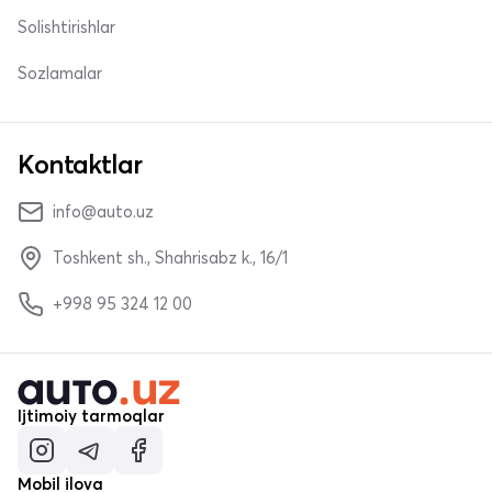
Solishtirishlar
Sozlamalar
Kontaktlar
info@auto.uz
Toshkent sh., Shahrisabz k., 16/1
+998 95 324 12 00
Ijtimoiy tarmoqlar
Mobil ilova