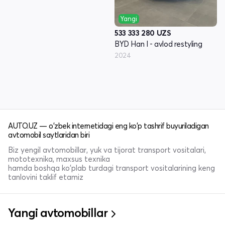
Yangi
533 333 280
UZS
BYD Han I - avlod restyling
2024
AUTO.UZ — o'zbek internetidagi eng ko'p tashrif buyuriladigan
avtomobil saytlaridan biri
Biz yengil avtomobillar, yuk va tijorat transport vositalari,
mototexnika, maxsus texnika
hamda boshqa ko'plab turdagi transport vositalarining keng
tanlovini taklif etamiz
Yangi avtomobillar