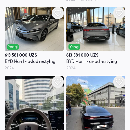
Yangi
Yangi
613 581 000
UZS
613 581 000
UZS
BYD Han I - avlod restyling
BYD Han I - avlod restyling
2024
2024