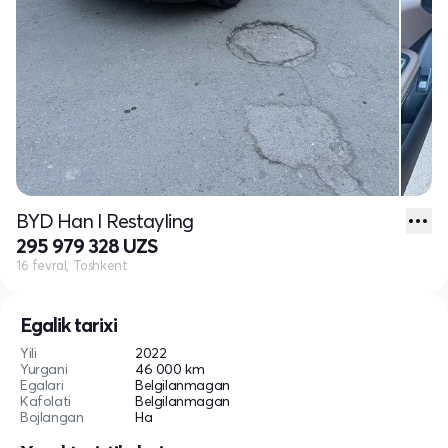
BYD Han I Restayling
295 979 328 UZS
16 fevral, Toshkent
Egalik tarixi
Yili
2022
Yurgani
46 000 km
Egalari
Belgilanmagan
Kafolati
Belgilanmagan
Bojlangan
Ha