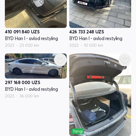
410 091 840
UZS
426 733 248
UZS
BYD Han I - avlod restyling
BYD Han I - avlod restyling
2023
23 000 km
2023
10 000 km
297 168 000
UZS
BYD Han I - avlod restyling
2023
36 000 km
Yangi