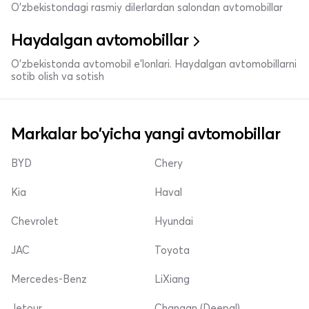
O'zbekistondagi rasmiy dilerlardan salondan avtomobillar
Haydalgan avtomobillar
O'zbekistonda avtomobil e’lonlari. Haydalgan avtomobillarni
sotib olish va sotish
Markalar bo'yicha yangi avtomobillar
BYD
Chery
Kia
Haval
Chevrolet
Hyundai
JAC
Toyota
Mercedes-Benz
LiXiang
Jetour
Changan (Deepal)