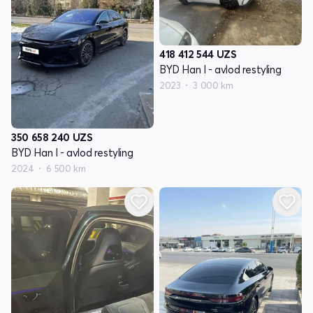
418 412 544
UZS
BYD Han I - avlod restyling
2023
3 000 km
350 658 240
UZS
BYD Han I - avlod restyling
2024
6 500 km