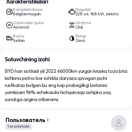
Xarakteristikalari
Komplektatsiya
Dvigatel
Belgilanmagan
228 o.k. 168 kVt, elektro
Uzatmalar qutisi
Uzatma
Avtomat
Oldi
Kuzov
Rangi
Sedan
Qora
Sotuvchining izohi
BYD han sotiladi yili 2022 46000km yurgan kraska toza bita
kichkina petno bor eshilda darvaza qzvogan polni
rusfikatsa bolgan bu eng kop probeglikgi bataresi
yomkisam 96% echekasda hichqanaqa ashipka yoq
sunatga azgina otberamz
Пользователь
1 ta avtomobil