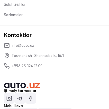
Solishtirishlar
Sozlamalar
Kontaktlar
info@auto.uz
Toshkent sh., Shahrisabz k., 16/1
+998 95 324 12 00
Ijtimoiy tarmoqlar
Mobil ilova