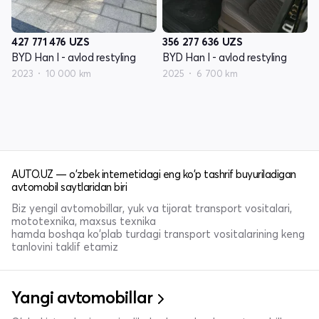
427 771 476
UZS
356 277 636
UZS
BYD Han I - avlod restyling
BYD Han I - avlod restyling
2023
10 000 km
2025
6 700 km
AUTO.UZ — o'zbek internetidagi eng ko'p tashrif buyuriladigan
avtomobil saytlaridan biri
Biz yengil avtomobillar, yuk va tijorat transport vositalari,
mototexnika, maxsus texnika
hamda boshqa ko'plab turdagi transport vositalarining keng
tanlovini taklif etamiz
Yangi avtomobillar