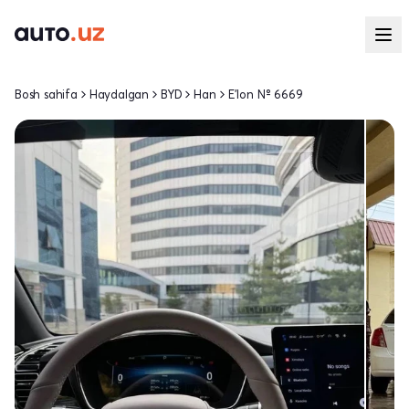
Bosh sahifa
Haydalgan
BYD
Han
E'lon № 6669