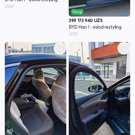
2025
Yangi
399 173 940
UZS
BYD Han I - avlod restyling
2025