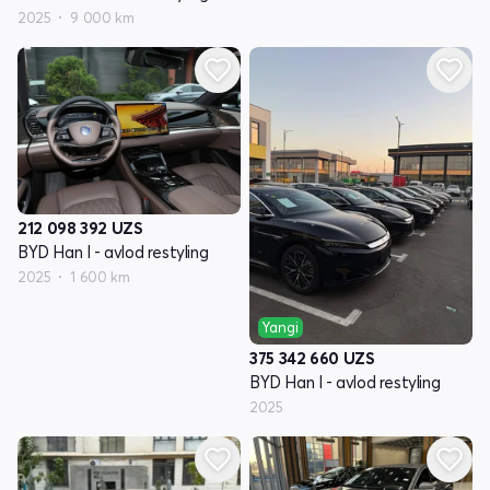
2025
9 000 km
212 098 392
UZS
BYD Han I - avlod restyling
2025
1 600 km
Yangi
375 342 660
UZS
BYD Han I - avlod restyling
2025