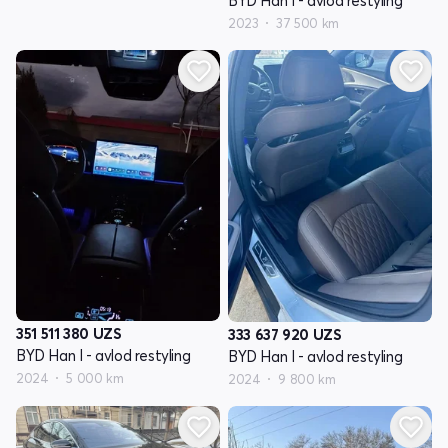
BYD Han I - avlod restyling
2023
37 500 km
351 511 380
UZS
333 637 920
UZS
BYD Han I - avlod restyling
BYD Han I - avlod restyling
2024
5 000 km
2024
9 800 km