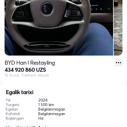
BYD Han I Restayling
434 920 860 UZS
16 fevral, Toshkent viloyati
Egalik tarixi
Yili
2024
Yurgani
1 500 km
Egalari
Belgilanmagan
Kafolati
Belgilanmagan
Bojlangan
Ha