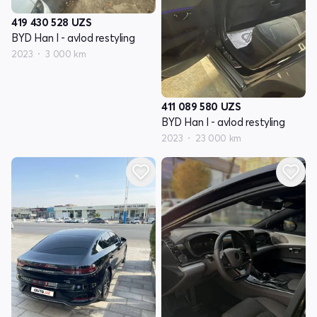
419 430 528
UZS
BYD Han I - avlod restyling
2023
3 000 km
411 089 580
UZS
BYD Han I - avlod restyling
2023
23 000 km