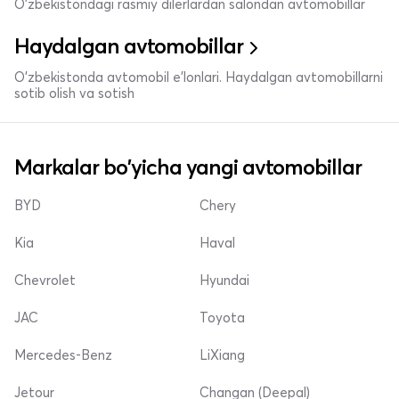
O'zbekistondagi rasmiy dilerlardan salondan avtomobillar
Haydalgan avtomobillar
O'zbekistonda avtomobil e’lonlari. Haydalgan avtomobillarni
sotib olish va sotish
Markalar bo'yicha yangi avtomobillar
BYD
Chery
Kia
Haval
Chevrolet
Hyundai
JAC
Toyota
Mercedes-Benz
LiXiang
Jetour
Changan (Deepal)