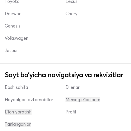
Toyota
Lexus
Daewoo
Chery
Genesis
Volkswagen
Jetour
Sayt bo'yicha navigatsiya va rekvizitlar
Bosh sahifa
Dilerlar
Haydalgan avtomobillar
Mening e'lonlarim
E'lon yaratish
Profil
Tanlanganlar