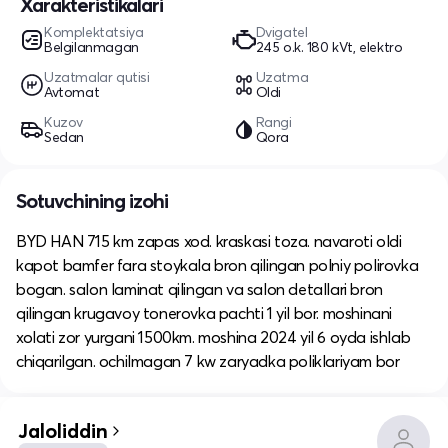
Xarakteristikalari
Komplektatsiya
Dvigatel
Belgilanmagan
245 o.k. 180 kVt, elektro
Uzatmalar qutisi
Uzatma
Avtomat
Oldi
Kuzov
Rangi
Sedan
Qora
Sotuvchining izohi
BYD HAN 715 km zapas xod. kraskasi toza. navaroti oldi
kapot bamfer fara stoykala bron qilingan polniy polirovka
bogan. salon laminat qilingan va salon detallari bron
qilingan krugavoy tonerovka pachti 1 yil bor. moshinani
xolati zor yurgani 1500km. moshina 2024 yil 6 oyda ishlab
chiqarilgan. ochilmagan 7 kw zaryadka poliklariyam bor
Jaloliddin