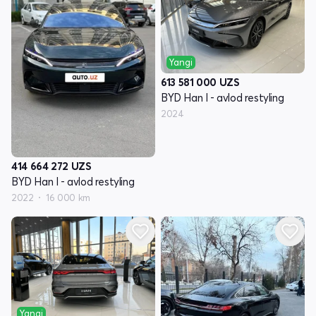
Yangi
613 581 000
UZS
BYD Han I - avlod restyling
2024
414 664 272
UZS
BYD Han I - avlod restyling
2022
16 000 km
Yangi