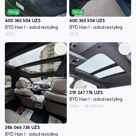
Yangi
Yangi
400 365 504
UZS
400 365 504
UZS
BYD Han I - avlod restyling
BYD Han I - avlod restyling
2025
2025
219 247 776
UZS
BYD Han I - avlod restyling
2024
18 000 km
386 066 736
UZS
BYD Han I - avlod restyling