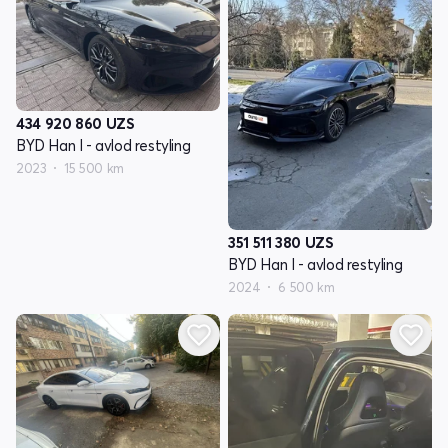
434 920 860
UZS
BYD Han I - avlod restyling
2023
15 500 km
351 511 380
UZS
BYD Han I - avlod restyling
2024
6 500 km