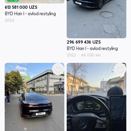
613 581 000
UZS
BYD Han I - avlod restyling
2024
296 699 436
UZS
BYD Han I - avlod restyling
2022
46 000 km