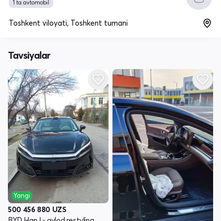
1 ta avtomobil
Toshkent viloyati, Toshkent tumani
Tavsiyalar
Yangi
500 456 880
UZS
BYD Han I - avlod restyling