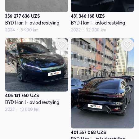
356 277 636
UZS
431 346 168
UZS
BYD Han I - avlod restyling
BYD Han I - avlod restyling
2024
8 900 km
2022
32 000 km
405 131 760
UZS
BYD Han I - avlod restyling
2023
18 000 km
401 557 068
UZS