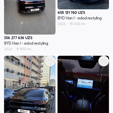
405 131 760
UZS
BYD Han I - avlod restyling
2023
18 000 km
356 277 636
UZS
BYD Han I - avlod restyling
2024
8 900 km