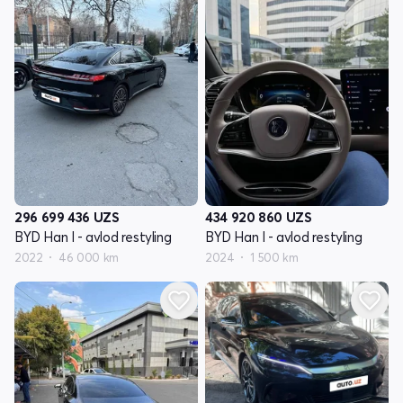
296 699 436
UZS
434 920 860
UZS
BYD Han I - avlod restyling
BYD Han I - avlod restyling
2022
46 000 km
2024
1 500 km