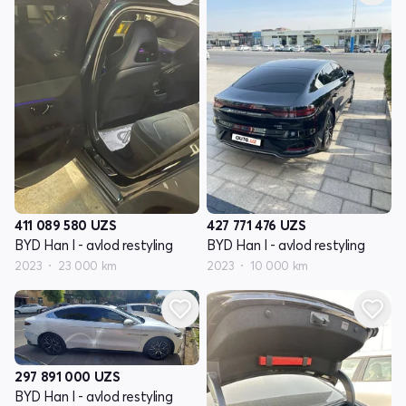
411 089 580
UZS
427 771 476
UZS
BYD Han I - avlod restyling
BYD Han I - avlod restyling
2023
23 000 km
2023
10 000 km
297 891 000
UZS
BYD Han I - avlod restyling