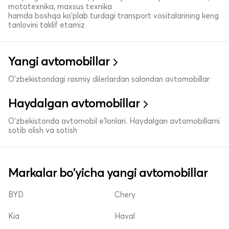
mototexnika, maxsus texnika
hamda boshqa ko'plab turdagi transport vositalarining keng
tanlovini taklif etamiz
Yangi avtomobillar
O'zbekistondagi rasmiy dilerlardan salondan avtomobillar
Haydalgan avtomobillar
O'zbekistonda avtomobil e’lonlari. Haydalgan avtomobillarni
sotib olish va sotish
Markalar bo'yicha yangi avtomobillar
BYD
Chery
Kia
Haval