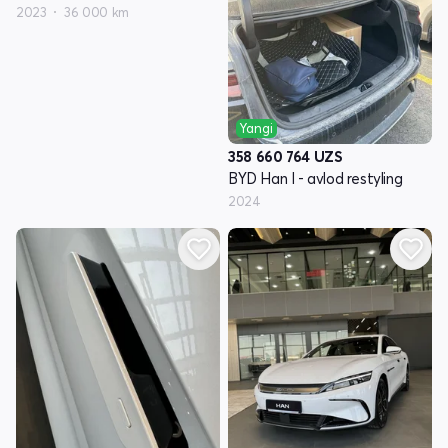
2023
36 000 km
Yangi
358 660 764
UZS
BYD Han I - avlod restyling
2024