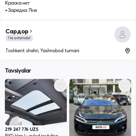
Краска нет
+Зарядка 7kw
Сардор
1 ta avtomobil
Toshkent shahri, Yashnobod tumani
Tavsiyalar
219 247 776
UZS
BYD Han I - avlod restyling