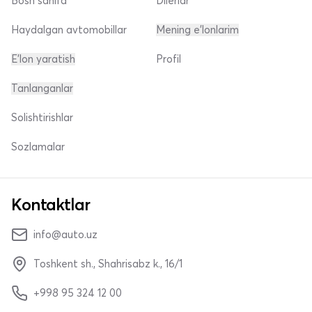
Bosh sahifa
Dilerlar
Haydalgan avtomobillar
Mening e'lonlarim
E'lon yaratish
Profil
Tanlanganlar
Solishtirishlar
Sozlamalar
Kontaktlar
info@auto.uz
Toshkent sh., Shahrisabz k., 16/1
+998 95 324 12 00