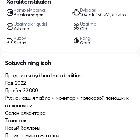
Xarakteristikalari
Komplektatsiya
Dvigatel
Belgilanmagan
204 o.k. 150 kVt, elektro
Uzatmalar qutisi
Uzatma
Avtomat
Oldi
Kuzov
Rangi
Sedan
Qora
Sotuvchining izohi
Продается byd han limited edition.
Год 2022
Пробег 32.000
Русификация табло + монитор + голосовой помощник
от xanavi.uz
Салон алкантара
Тонировка
Новый баллоны
Полик ламинация салона