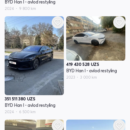
BYD Han I - avlod restyling
2024
9 800 km
419 430 528
UZS
BYD Han I - avlod restyling
2023
3 000 km
351 511 380
UZS
BYD Han I - avlod restyling
2024
6 500 km