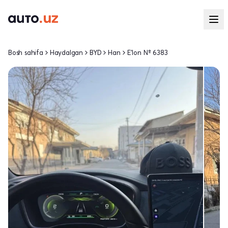
Bosh sahifa
Haydalgan
BYD
Han
E'lon № 6383