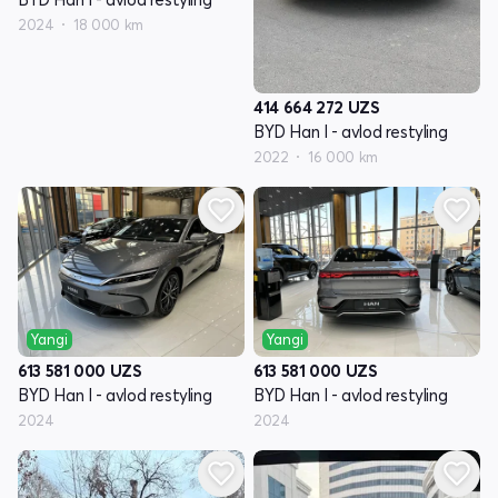
2024
18 000 km
414 664 272
UZS
BYD Han I - avlod restyling
2022
16 000 km
Yangi
Yangi
613 581 000
UZS
613 581 000
UZS
BYD Han I - avlod restyling
BYD Han I - avlod restyling
2024
2024