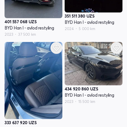
351 511 380
UZS
401 557 068
UZS
BYD Han I - avlod restyling
BYD Han I - avlod restyling
2024
5 000 km
2023
37 500 km
434 920 860
UZS
BYD Han I - avlod restyling
2023
15 500 km
333 637 920
UZS