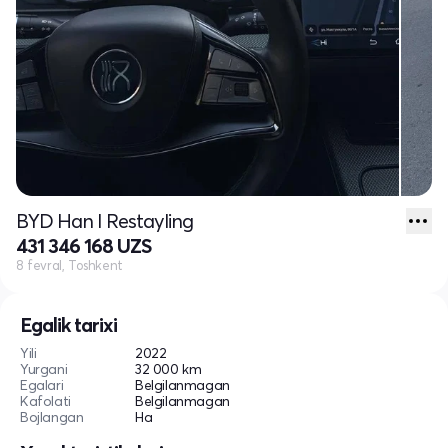
BYD Han I Restayling
431 346 168 UZS
8 fevral, Toshkent
Egalik tarixi
Yili
2022
Yurgani
32 000 km
Egalari
Belgilanmagan
Kafolati
Belgilanmagan
Bojlangan
Ha