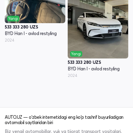
Yangi
533 333 280
UZS
BYD Han I - avlod restyling
2024
Yangi
533 333 280
UZS
BYD Han I - avlod restyling
2024
AUTO.UZ — o'zbek internetidagi eng ko'p tashrif buyuriladigan
avtomobil saytlaridan biri
Biz yengil avtomobillar, yuk va tijorat transport vositalari,