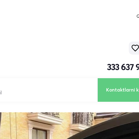
Q
333 637 
Kontaktlarni k
l