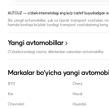
AUTO.UZ — o'zbek internetidagi eng ko'p tashrif buyuriladigan av
Biz yengil avtomobillar, yuk va tijorat transport vositalari,
hamda boshqa ko'plab turdagi transport vositalarining keng t
Yangi avtomobillar
O'zbekistondagi rasmiy dilerlardan salondan avtomobillar
Markalar bo'yicha yangi avtomobi
BYD
Chery
Kia
Haval
Chevrolet
Hyundai