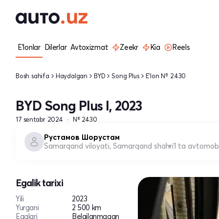
E'lonlar
Dilerlar
Avtoxizmat
Zeekr
Kia
Reels
Bosh sahifa
Haydalgan
BYD
Song Plus
E'lon № 2430
BYD Song Plus I, 2023
17 sentabr 2024
№ 2430
Рустамов Шорустам
Samarqand viloyati, Samarqand shahri
1 ta avtomobi
Egalik tarixi
Yili
2023
Yurgani
2 500 km
Egalari
Belgilanmagan