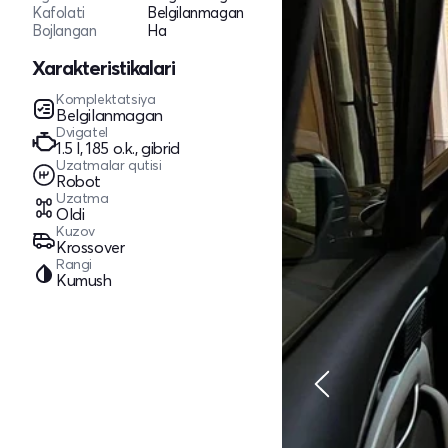
Kafolati
Belgilanmagan
Bojlangan
Ha
Xarakteristikalari
Komplektatsiya
Belgilanmagan
Dvigatel
1.5 l, 185 o.k., gibrid
Uzatmalar qutisi
Robot
Uzatma
Oldi
Kuzov
Krossover
Rangi
Kumush