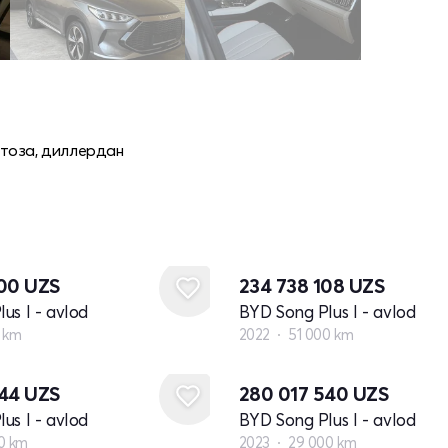
, тоза, диллердан
100
UZS
234 738 108
UZS
us I - avlod
BYD Song Plus I - avlod
 km
2022
51 000 km
644
UZS
280 017 540
UZS
us I - avlod
BYD Song Plus I - avlod
0 km
2023
29 000 km