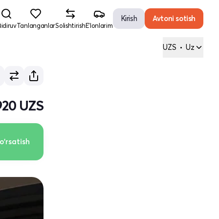
Kirish
Avtoni sotish
idiruv
Tanlanganlar
Solishtirish
E'lonlarim
UZS
•
Uz
920 UZS
o'rsatish