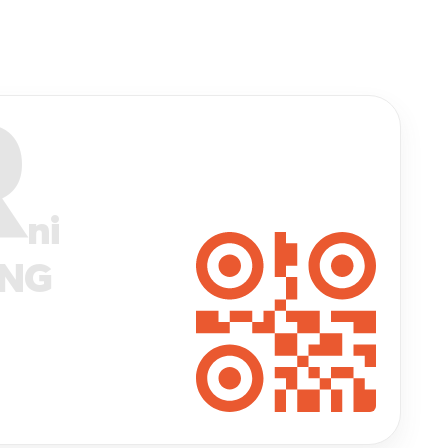
R
ni
ANG