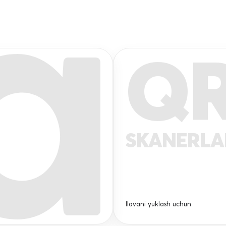
Q
SKANERL
Ilovani yuklash uchun