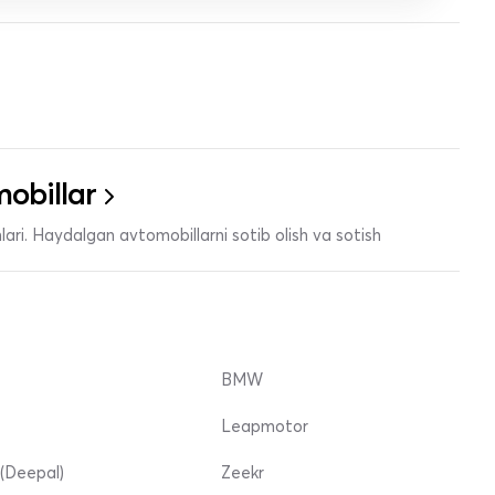
obillar
ari. Haydalgan avtomobillarni sotib olish va sotish
BMW
Leapmotor
(Deepal)
Zeekr