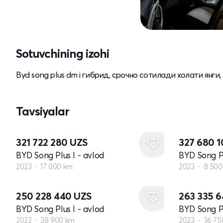
Sotuvchining izohi
Byd song plus dm i гибрид, срочно сотилади холати янги
Tavsiyalar
321 722 280
UZS
327 680 
BYD Song Plus I - avlod
BYD Song Pl
2023
17 000 km
2023
8 500
250 228 440
UZS
263 335 
BYD Song Plus I - avlod
BYD Song Pl
2022
38 900 km
2023
36 75