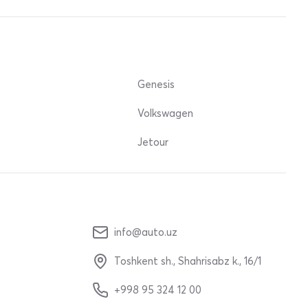
Genesis
Volkswagen
Jetour
info@auto.uz
Toshkent sh., Shahrisabz k., 16/1
+998 95 324 12 00