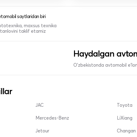
tomobil saytlaridan biri
 mototexnika, maxsus texnika
anlovini taklif etamiz
Haydalgan avtom
O'zbekistonda avtomobil e’lonl
llar
JAC
Toyota
Mercedes-Benz
LiXiang
Jetour
Changan 