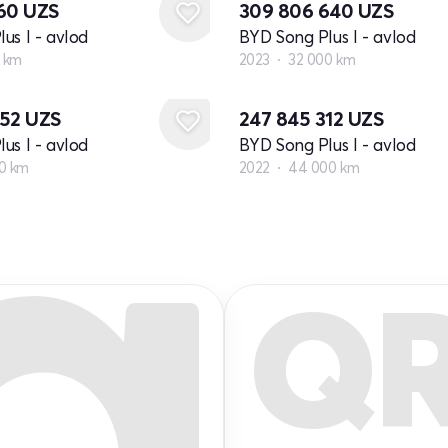
260
UZS
309 806 640
UZS
us I - avlod
BYD Song Plus I - avlod
0 km
2023
32 000 km
952
UZS
247 845 312
UZS
us I - avlod
BYD Song Plus I - avlod
0 km
2022
44 000 km
Q