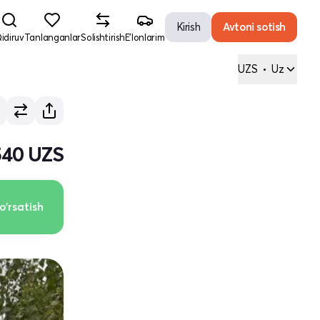
Kirish
Avtoni sotish
idiruv
Tanlanganlar
Solishtirish
E'lonlarim
UZS
•
Uz
540 UZS
o'rsatish