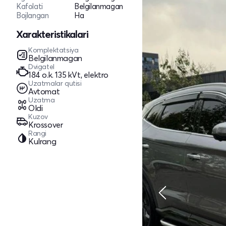
Kafolati
Belgilanmagan
Bojlangan
Ha
Xarakteristikalari
Komplektatsiya
Belgilanmagan
Dvigatel
184 o.k. 135 kVt, elektro
Uzatmalar qutisi
Avtomat
Uzatma
Oldi
Kuzov
Krossover
Rangi
Kulrang