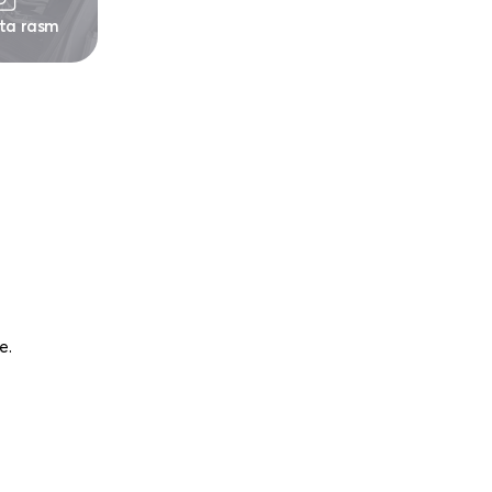
 ta rasm
е.