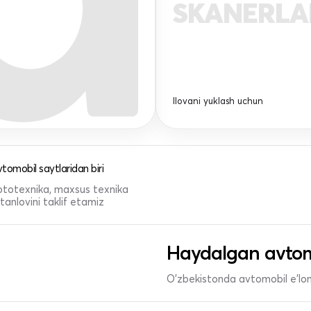
SKANERL
Ilovani yuklash uchun
tomobil saytlaridan biri
 mototexnika, maxsus texnika
anlovini taklif etamiz
Haydalgan avtom
O'zbekistonda avtomobil e’lonl