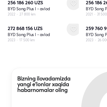
256 186 260
UZS
256 186 
BYD Song Plus I - avlod
BYD Song Pl
2022
27 800 km
2021
31 50
272 868 156
UZS
259 760 
BYD Song Plus I - avlod
BYD Song Pl
2023
17 500 km
2023
26 00
Bizning ilovadamizda
yangi e'lonlar xaqida
habarnomalar oling