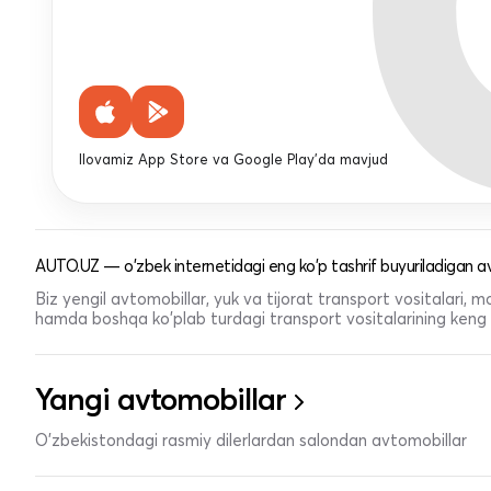
Ilovamiz App Store va Google Play'da mavjud
AUTO.UZ — o'zbek internetidagi eng ko'p tashrif buyuriladigan av
Biz yengil avtomobillar, yuk va tijorat transport vositalari,
hamda boshqa ko'plab turdagi transport vositalarining keng t
Yangi avtomobillar
O'zbekistondagi rasmiy dilerlardan salondan avtomobillar