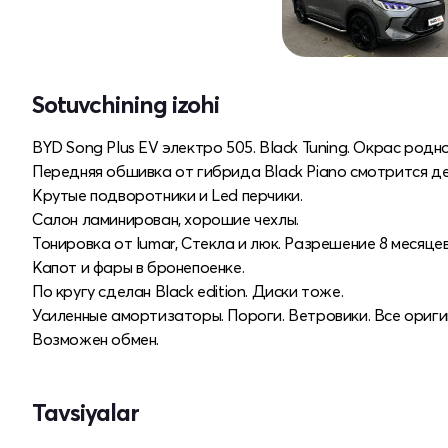
Sotuvchining izohi
BYD Song Plus EV электро 505. Black Tuning. Окрас род
Передняя обшивка от гибрида Black Piano смотрится де
Крутые подворотники и Led перчики.
Салон ламинирован, хорошие чехлы.
Тонировка от lumar, Стекла и люк. Разрешение 8 месяцев
Капот и фары в бронепоенке.
По кругу сделан Black edition. Диски тоже.
Усиленные амортизаторы. Пороги. Ветровики. Все оригин
Возможен обмен.
Tavsiyalar