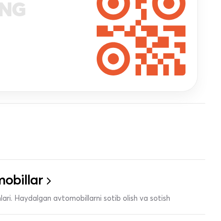
ANG
obillar
ari. Haydalgan avtomobillarni sotib olish va sotish