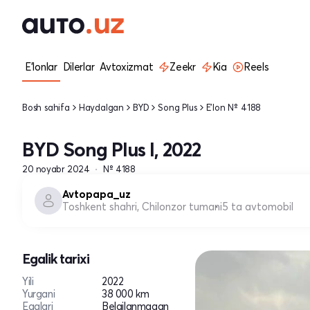
E'lonlar
Dilerlar
Avtoxizmat
Zeekr
Kia
Reels
Bosh sahifa
Haydalgan
BYD
Song Plus
E'lon № 4188
BYD Song Plus I, 2022
20 noyabr 2024
№ 4188
Avtopapa_uz
Toshkent shahri, Chilonzor tumani
5 ta avtomobil
Egalik tarixi
Yili
2022
Yurgani
38 000 km
Egalari
Belgilanmagan