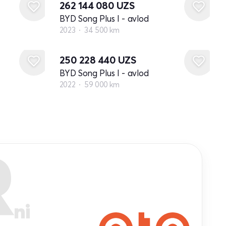
262 144 080
UZS
BYD Song Plus I - avlod
2023
34 500 km
250 228 440
UZS
BYD Song Plus I - avlod
2022
59 000 km
R
ni