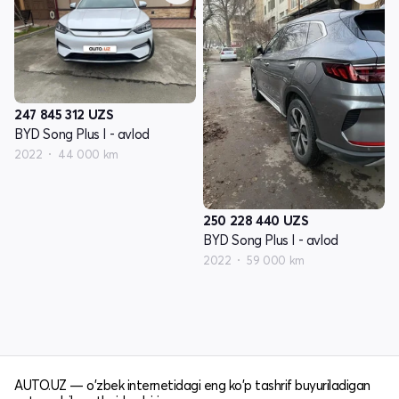
247 845 312
UZS
BYD Song Plus I - avlod
2022
44 000 km
250 228 440
UZS
BYD Song Plus I - avlod
2022
59 000 km
AUTO.UZ — o'zbek internetidagi eng ko'p tashrif buyuriladigan