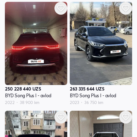
250 228 440
UZS
263 335 644
UZS
BYD Song Plus I - avlod
BYD Song Plus I - avlod
2022
38 900 km
2023
36 750 km