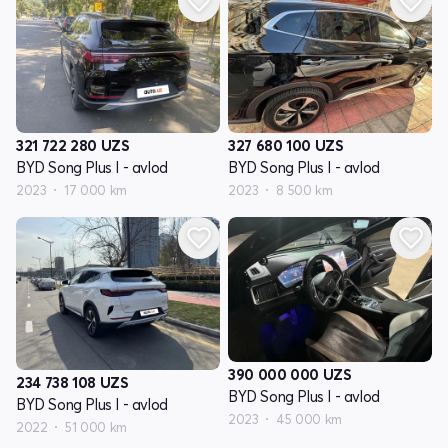
321 722 280
UZS
327 680 100
UZS
BYD Song Plus I - avlod
BYD Song Plus I - avlod
2023
17 000 km
2023
8 500 km
390 000 000
UZS
234 738 108
UZS
BYD Song Plus I - avlod
BYD Song Plus I - avlod
2023
45 000 km
2022
51 000 km