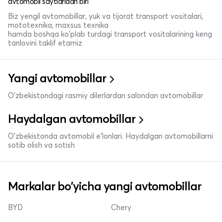
avtomobil saytlaridan biri
Biz yengil avtomobillar, yuk va tijorat transport vositalari,
mototexnika, maxsus texnika
hamda boshqa ko'plab turdagi transport vositalarining keng
tanlovini taklif etamiz
Yangi avtomobillar
O'zbekistondagi rasmiy dilerlardan salondan avtomobillar
Haydalgan avtomobillar
O'zbekistonda avtomobil e’lonlari. Haydalgan avtomobillarni
sotib olish va sotish
Markalar bo'yicha yangi avtomobillar
BYD
Chery