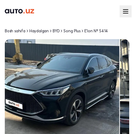
Bosh sahifa
Haydalgan
BYD
Song Plus
E'lon № 5414