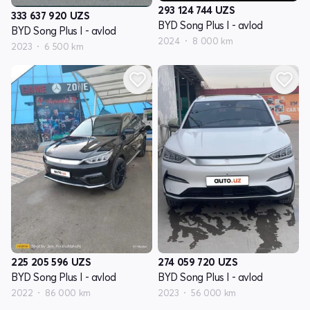
293 124 744
UZS
333 637 920
UZS
BYD Song Plus I - avlod
BYD Song Plus I - avlod
2024
8 000 km
2023
6 500 km
225 205 596
UZS
274 059 720
UZS
BYD Song Plus I - avlod
BYD Song Plus I - avlod
2022
86 000 km
2023
56 000 km