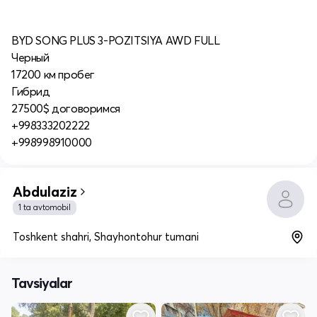
BYD SONG PLUS 3-POZITSIYA AWD FULL
Черный
17200 км пробег
Гибрид
27500$ договоримся
+998333202222
+998998910000
Abdulaziz
1 ta avtomobil
Toshkent shahri, Shayhontohur tumani
Tavsiyalar