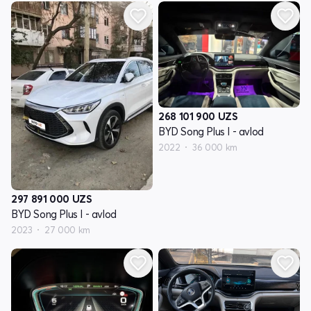
268 101 900
UZS
BYD Song Plus I - avlod
2022
36 000 km
297 891 000
UZS
BYD Song Plus I - avlod
2023
27 000 km