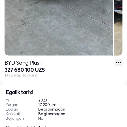
BYD Song Plus I
327 680 100 UZS
13 yanvar, Toshkent
Egalik tarixi
Yili
2023
Yurgani
17 200 km
Egalari
Belgilanmagan
Kafolati
Belgilanmagan
Bojlangan
Ha