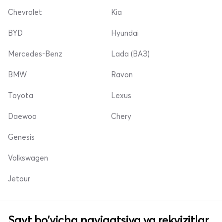
Chevrolet
Kia
BYD
Hyundai
Mercedes-Benz
Lada (ВАЗ)
BMW
Ravon
Toyota
Lexus
Daewoo
Chery
Genesis
Volkswagen
Jetour
Sayt bo'yicha navigatsiya va rekvizitlar