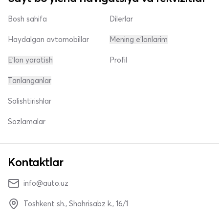
Bosh sahifa
Dilerlar
Haydalgan avtomobillar
Mening e'lonlarim
E'lon yaratish
Profil
Tanlanganlar
Solishtirishlar
Sozlamalar
Kontaktlar
info@auto.uz
Toshkent sh., Shahrisabz k., 16/1