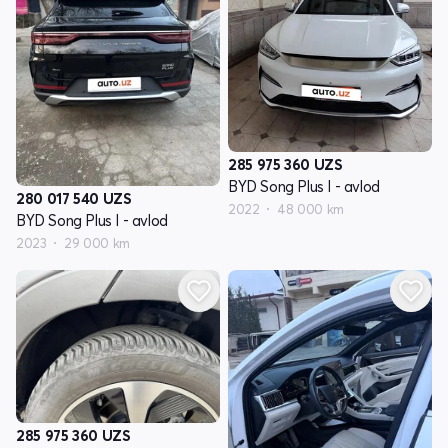
285 975 360
UZS
BYD Song Plus I - avlod
280 017 540
UZS
2022
48 000 km
BYD Song Plus I - avlod
2023
29 000 km
285 975 360
UZS