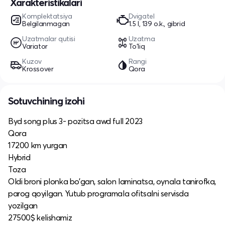
Xarakteristikalari
Komplektatsiya
Dvigatel
Belgilanmagan
1.5 l, 139 o.k., gibrid
Uzatmalar qutisi
Uzatma
Variator
To'liq
Kuzov
Rangi
Krossover
Qora
Sotuvchining izohi
Byd song plus 3- pozitsa awd full 2023
Qora
17200 km yurgan
Hybrid
Toza
Oldi broni plonka bo’gan, salon laminatsa, oynala tanirofka,
parog qoyilgan. Yutub programala ofitsalni servisda
yozilgan
27500$ kelishamiz