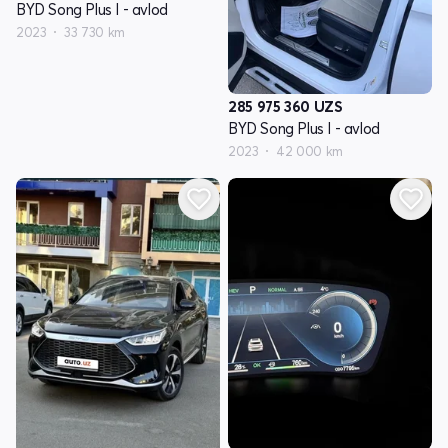
BYD Song Plus I - avlod
2023
33 730 km
285 975 360
UZS
BYD Song Plus I - avlod
2023
42 000 km