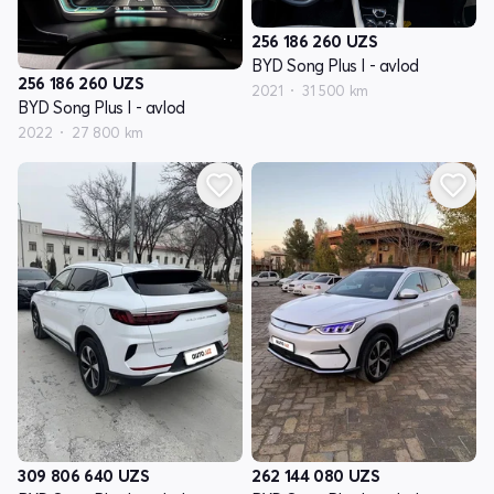
256 186 260
UZS
BYD Song Plus I - avlod
256 186 260
UZS
2021
31 500 km
BYD Song Plus I - avlod
2022
27 800 km
309 806 640
UZS
262 144 080
UZS