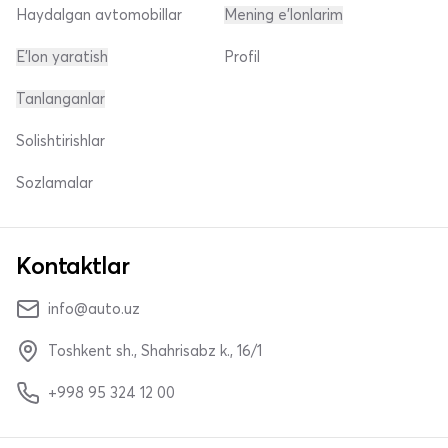
Haydalgan avtomobillar
Mening e'lonlarim
E'lon yaratish
Profil
Tanlanganlar
Solishtirishlar
Sozlamalar
Kontaktlar
info@auto.uz
Toshkent sh., Shahrisabz k., 16/1
+998 95 324 12 00