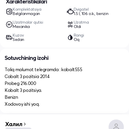
Xarakteristikalari
Komplektatsiya
Dvigatel
Belgilanmagan
1.5 l, 106 o.k., benzin
Uzatmalar qutisi
Uzatma
Mexanika
Oldi
Kuzov
Rangi
Sedan
Oq
Sotuvchining izohi
Toliq malumot telegramda : kobalt555
Cobalt 3 pozitsia 2014
Probeg 216.000
Kobalt 3 pozitsiya.
Benizn
Xodovoy ishi yoq.
Халил