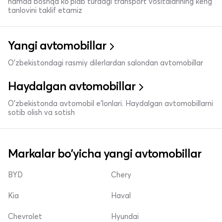
hamda boshqa ko'plab turdagi transport vositalarining keng
tanlovini taklif etamiz
Yangi avtomobillar
O'zbekistondagi rasmiy dilerlardan salondan avtomobillar
Haydalgan avtomobillar
O'zbekistonda avtomobil e’lonlari. Haydalgan avtomobillarni
sotib olish va sotish
Markalar bo'yicha yangi avtomobillar
BYD
Chery
Kia
Haval
Chevrolet
Hyundai