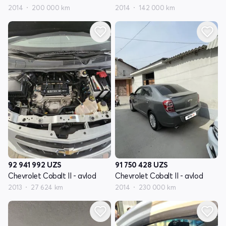
2014
200 000 km
2014
142 000 km
92 941 992
UZS
91 750 428
UZS
Chevrolet Cobalt II - avlod
Chevrolet Cobalt II - avlod
2013
27 624 km
2014
230 000 km