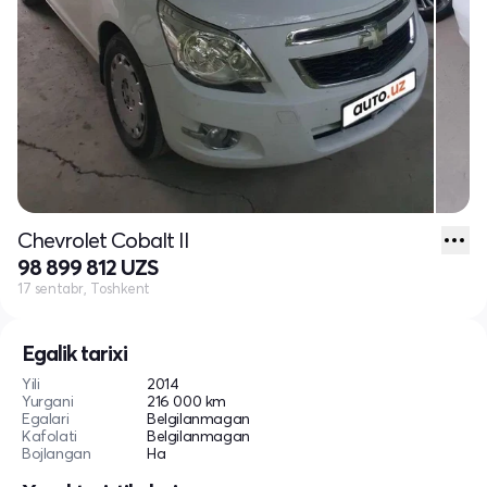
Chevrolet Cobalt II
98 899 812 UZS
17 sentabr, Toshkent
Egalik tarixi
Yili
2014
Yurgani
216 000 km
Egalari
Belgilanmagan
Kafolati
Belgilanmagan
Bojlangan
Ha