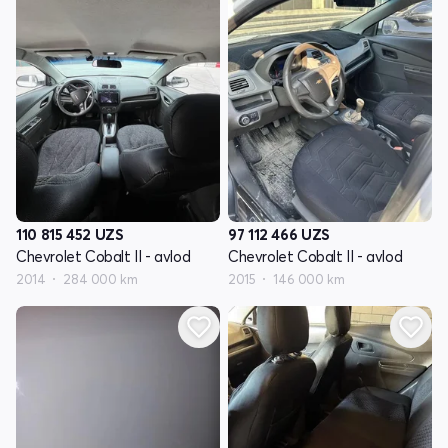
110 815 452
UZS
97 112 466
UZS
Chevrolet Cobalt II - avlod
Chevrolet Cobalt II - avlod
2014
284 000 km
2015
146 000 km