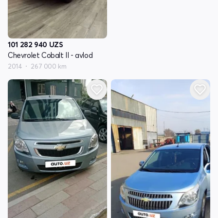
101 282 940
UZS
Chevrolet Cobalt II - avlod
2014
267 000 km