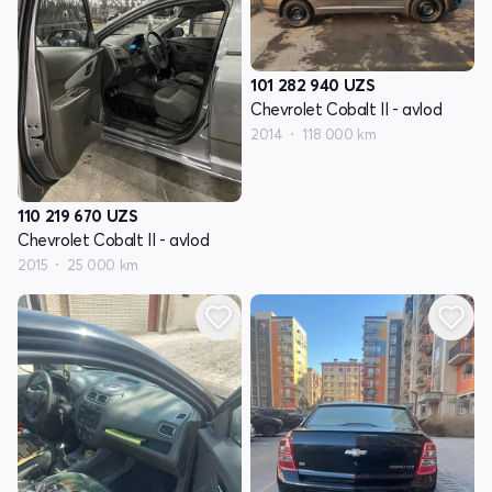
101 282 940
UZS
Chevrolet Cobalt II - avlod
2014
118 000 km
110 219 670
UZS
Chevrolet Cobalt II - avlod
2015
25 000 km