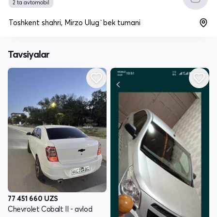
2 ta avtomobil
Toshkent shahri, Mirzo Ulug`bek tumani
Tavsiyalar
77 451 660
UZS
Chevrolet Cobalt II - avlod