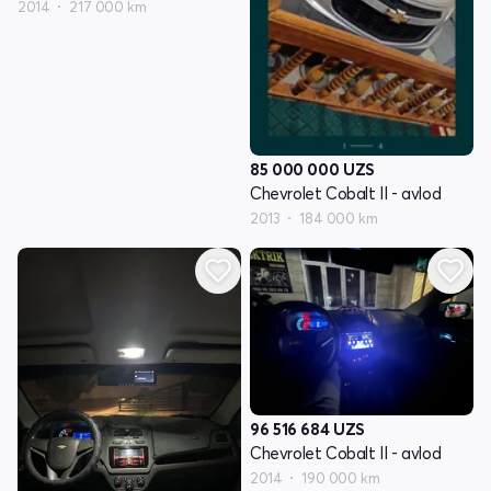
2014
217 000 km
85 000 000
UZS
Chevrolet Cobalt II - avlod
2013
184 000 km
96 516 684
UZS
Chevrolet Cobalt II - avlod
2014
190 000 km