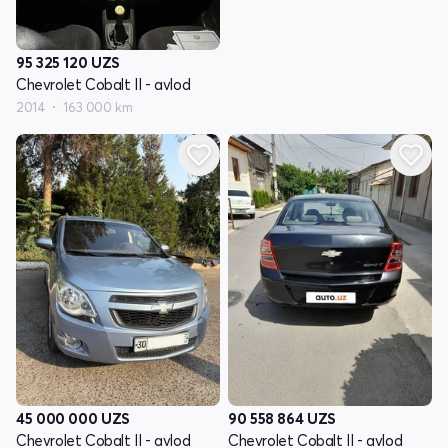
95 325 120
UZS
Chevrolet Cobalt II - avlod
2014
163 000 km
45 000 000
UZS
90 558 864
UZS
Chevrolet Cobalt II - avlod
Chevrolet Cobalt II - avlod