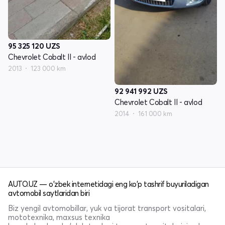
95 325 120
UZS
Chevrolet Cobalt II - avlod
2013
123 000 km
92 941 992
UZS
Chevrolet Cobalt II - avlod
2014
161 000 km
AUTO.UZ — o'zbek internetidagi eng ko'p tashrif buyuriladigan
avtomobil saytlaridan biri
Biz yengil avtomobillar, yuk va tijorat transport vositalari,
mototexnika, maxsus texnika