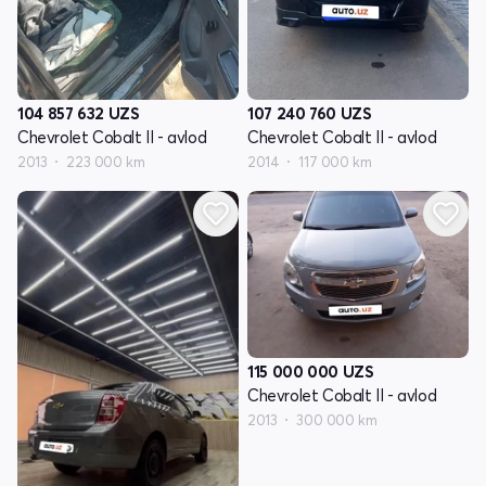
104 857 632
UZS
107 240 760
UZS
Chevrolet Cobalt II - avlod
Chevrolet Cobalt II - avlod
2013
223 000 km
2014
117 000 km
115 000 000
UZS
Chevrolet Cobalt II - avlod
2013
300 000 km