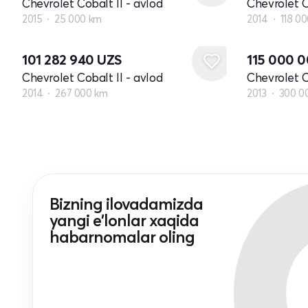
Chevrolet Cobalt II - avlod
Chevrolet C
2015
25 000 km
2014
118 0
101 282 940
UZS
115 000 
Chevrolet Cobalt II - avlod
Chevrolet C
2014
267 000 km
2013
300 0
Bizning ilovadamizda
yangi e'lonlar xaqida
habarnomalar oling