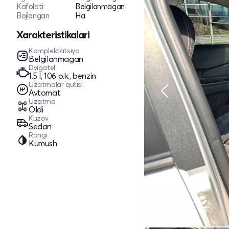
Kafolati
Belgilanmagan
Bojlangan
Ha
Xarakteristikalari
Komplektatsiya
Belgilanmagan
Dvigatel
1.5 l, 106 o.k., benzin
Uzatmalar qutisi
Avtomat
Uzatma
Oldi
Kuzov
Sedan
Rangi
Kumush