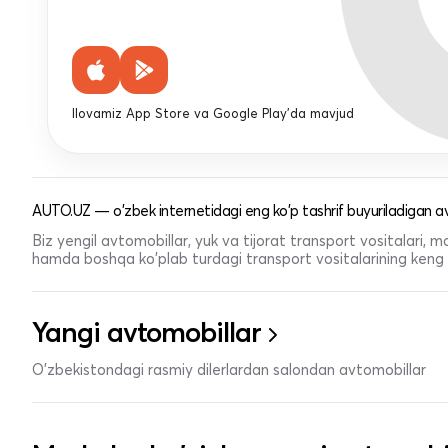
Ilovamiz App Store va Google Play'da mavjud
AUTO.UZ — o'zbek internetidagi eng ko'p tashrif buyuriladigan av
Biz yengil avtomobillar, yuk va tijorat transport vositalari,
hamda boshqa ko'plab turdagi transport vositalarining keng t
Yangi avtomobillar
O'zbekistondagi rasmiy dilerlardan salondan avtomobillar