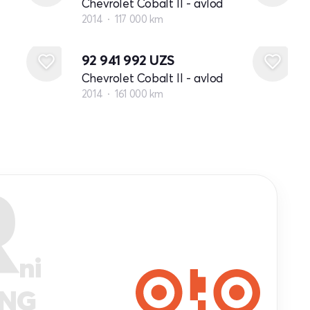
Chevrolet Cobalt II - avlod
2014
117 000 km
92 941 992
UZS
Chevrolet Cobalt II - avlod
2014
161 000 km
R
ni
ANG