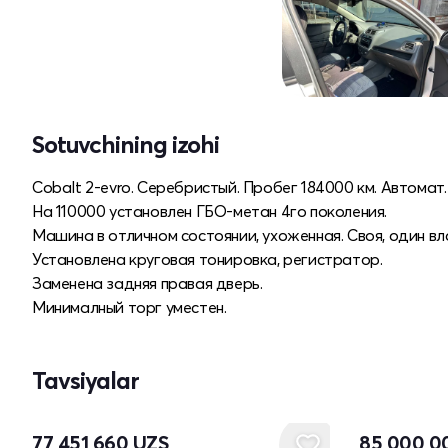
Sotuvchining izohi
Cobalt 2-evro. Серебристый. Пробег 184000 км. Автомат.
На 110000 установлен ГБО-метан 4го поколения.
Машина в отличном состоянии, ухоженная. Своя, один в
Установлена круговая тонировка, регистратор.
Заменена задняя правая дверь.
Минималный торг уместен.
Tavsiyalar
77 451 660
UZS
85 000 