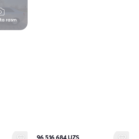
 ta rasm
96 516 684
UZS