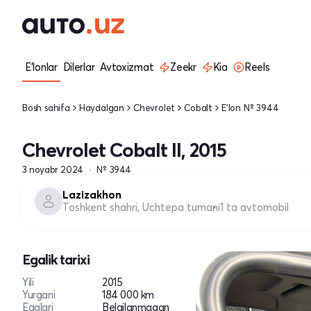
E'lonlar
Dilerlar
Avtoxizmat
Zeekr
Kia
Reels
Bosh sahifa
Haydalgan
Chevrolet
Cobalt
E'lon № 3944
Chevrolet Cobalt II, 2015
3 noyabr 2024
№ 3944
Lazizakhon
Toshkent shahri, Uchtepa tumani
1 ta avtomobil
Egalik tarixi
Yili
2015
Yurgani
184 000 km
Egalari
Belgilanmagan