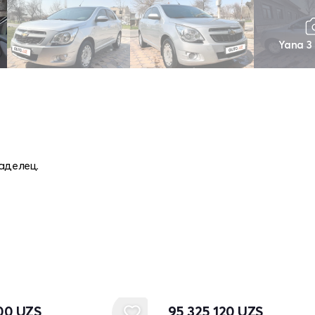
Yana 3
ладелец.
000
UZS
95 325 120
UZS