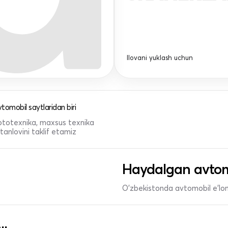
Ilovani yuklash uchun
tomobil saytlaridan biri
 mototexnika, maxsus texnika
anlovini taklif etamiz
Haydalgan avtom
O'zbekistonda avtomobil e’lonl