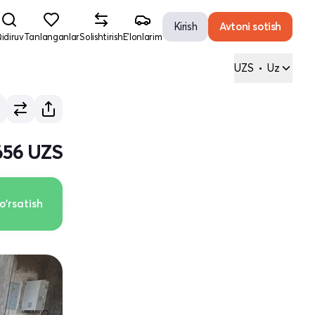
Kirish
Avtoni sotish
idiruv
Tanlanganlar
Solishtirish
E'lonlarim
UZS
•
Uz
 656 UZS
o'rsatish