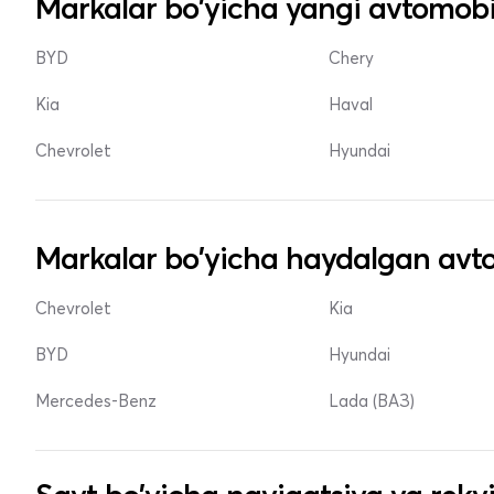
Markalar bo'yicha yangi avtomobi
BYD
Chery
Kia
Haval
Chevrolet
Hyundai
Markalar bo'yicha haydalgan avto
Chevrolet
Kia
BYD
Hyundai
Mercedes-Benz
Lada (ВАЗ)