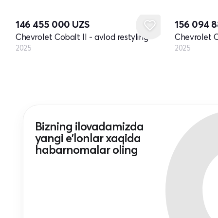
Yangi
Yangi
146 455 000
UZS
156 094 
Chevrolet Cobalt II - avlod restyling
Chevrolet Co
2025
2025
Bizning ilovadamizda
yangi e'lonlar xaqida
habarnomalar oling