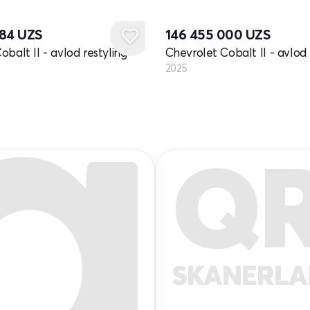
Yangi
884
UZS
146 455 000
UZS
balt II - avlod restyling
Chevrolet Cobalt II - avlod 
2025
Q
SKANERL