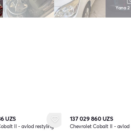
Yana 2
36
UZS
137 029 860
UZS
balt II - avlod restyling
Chevrolet Cobalt II - avlod 