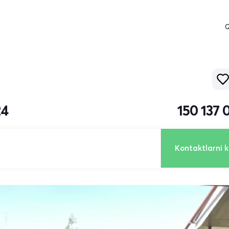
Q
24
150 137
Kontaktlarni k