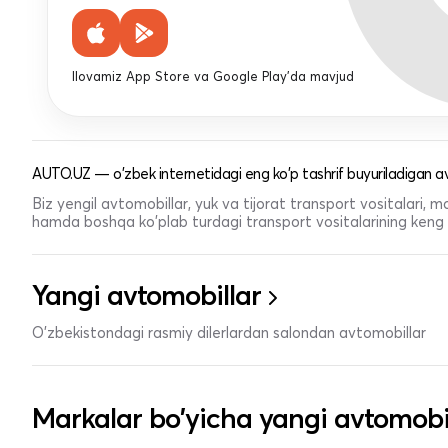
Ilovamiz App Store va Google Play'da mavjud
AUTO.UZ — o'zbek internetidagi eng ko'p tashrif buyuriladigan av
Biz yengil avtomobillar, yuk va tijorat transport vositalari,
hamda boshqa ko'plab turdagi transport vositalarining keng t
Yangi avtomobillar
O'zbekistondagi rasmiy dilerlardan salondan avtomobillar
Markalar bo'yicha yangi avtomobi