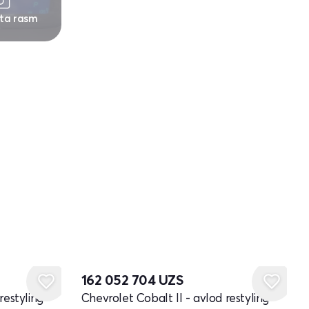
 ta rasm
162 052 704
UZS
restyling
Chevrolet Cobalt II - avlod restyling