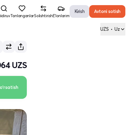
Kirish
Avtoni sotish
idiruv
Tanlanganlar
Solishtirish
E'lonlarim
UZS
•
Uz
 064 UZS
o'rsatish