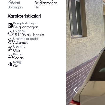
Kafolati
Belgilanmagan
Bojlangan
Ha
Xarakteristikalari
Komplektatsiya
Belgilanmagan
Dvigatel
1.5 l, 106 o.k., benzin
Uzatmalar qutisi
Avtomat
Uzatma
Oldi
Kuzov
Sedan
Rangi
Oq