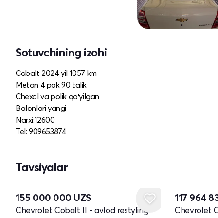
Sotuvchining izohi
Cobalt 2024 yil 1057 km
Metan 4 pok 90 talik
Chexol va polik qoʻyilgan
Balonlari yangi
Narxi:12600
Tel: 909653874
Tavsiyalar
Yangi
155 000 000
UZS
117 964 8
Chevrolet Cobalt II - avlod restyling
Chevrolet Co