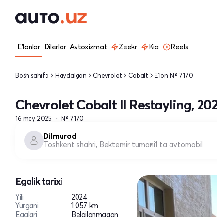
E'lonlar
Dilerlar
Avtoxizmat
Zeekr
Kia
Reels
Bosh sahifa
Haydalgan
Chevrolet
Cobalt
E'lon № 7170
Chevrolet Cobalt II Restayling, 20
16 may 2025
№ 7170
Dilmurod
Toshkent shahri, Bektemir tumani
1 ta avtomobil
Egalik tarixi
Yili
2024
Yurgani
1 057 km
Egalari
Belgilanmagan