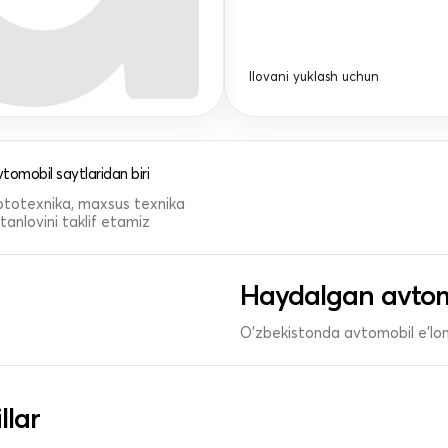
Ilovani yuklash uchun
tomobil saytlaridan biri
 mototexnika, maxsus texnika
anlovini taklif etamiz
Haydalgan avtom
O'zbekistonda avtomobil e’lonl
llar