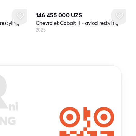
Yangi
146 455 000
UZS
restyling
Chevrolet Cobalt II - avlod restyling
2025
R
ni
ANG