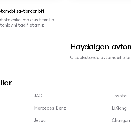
tomobil saytlaridan biri
 mototexnika, maxsus texnika
anlovini taklif etamiz
Haydalgan avtom
O'zbekistonda avtomobil e’lonl
llar
JAC
Toyota
Mercedes-Benz
LiXiang
Jetour
Changan 