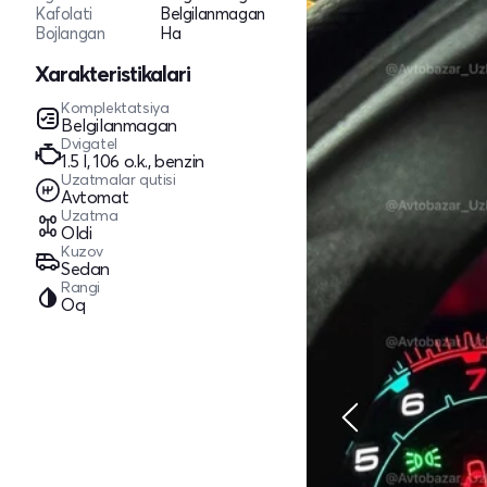
Kafolati
Belgilanmagan
Bojlangan
Ha
Xarakteristikalari
Komplektatsiya
Belgilanmagan
Dvigatel
1.5 l, 106 o.k., benzin
Uzatmalar qutisi
Avtomat
Uzatma
Oldi
Kuzov
Sedan
Rangi
Oq