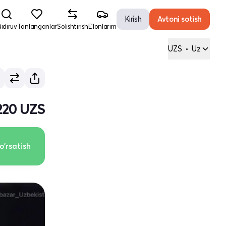
Kirish
Avtoni sotish
idiruv
Tanlanganlar
Solishtirish
E'lonlarim
UZS
•
Uz
 220 UZS
o'rsatish