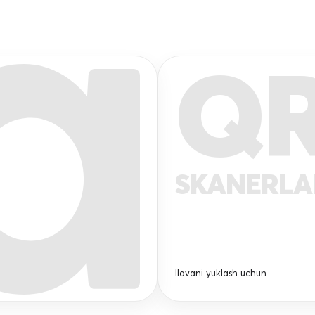
Q
SKANERL
Ilovani yuklash uchun