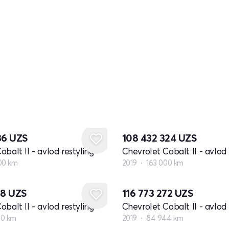
36
UZS
108 432 324
UZS
balt II - avlod restyling
Chevrolet Cobalt II - avlod 
00 km
2019
163 000 km
08
UZS
116 773 272
UZS
balt II - avlod restyling
Chevrolet Cobalt II - avlod 
00 km
2019
84 944 km