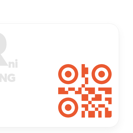
R
ni
ANG