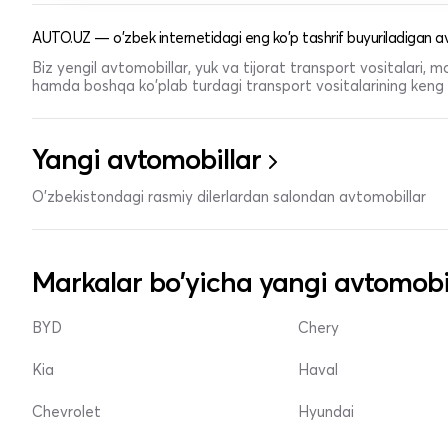
AUTO.UZ — o'zbek internetidagi eng ko'p tashrif buyuriladigan av
Biz yengil avtomobillar, yuk va tijorat transport vositalari,
hamda boshqa ko'plab turdagi transport vositalarining keng t
Yangi avtomobillar
O'zbekistondagi rasmiy dilerlardan salondan avtomobillar
Markalar bo'yicha yangi avtomobi
BYD
Chery
Kia
Haval
Chevrolet
Hyundai