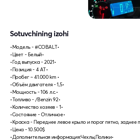
Sotuvchining izohi
•Модель - #COBALT•
•Цвет - Белый•
•Год выпуска - 2021•
•Позиция - 4 АТ•
•Пробег ~ 41.000 km •
•Объём двигателя - 1,5•
•Мощность - 106 л.с.•
•Топливо - /Benzin 92•
•Количество хозяев - 1•
•Состояние - Отличное•
•Краска - Переднее левое крыло и порог пятно, заднее 
•Цена - 10.500$
•Дополнительная информация:Чехлы,Полики•