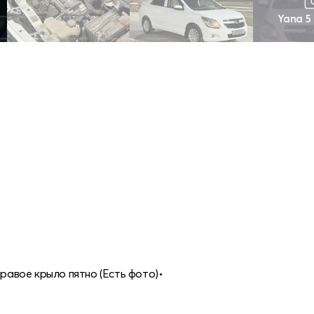
Yana 5
правое крыло пятно (Есть фото)•