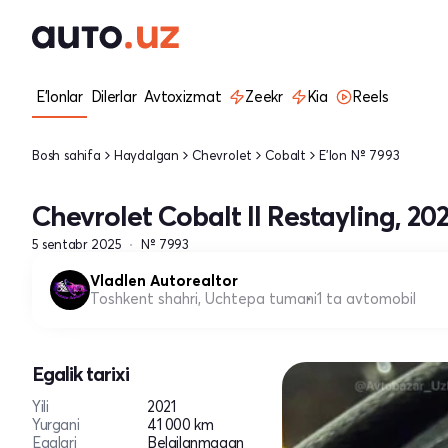
E'lonlar
Dilerlar
Avtoxizmat
Zeekr
Kia
Reels
Bosh sahifa
Haydalgan
Chevrolet
Cobalt
E'lon № 7993
Chevrolet Cobalt II Restayling, 202
5 sentabr 2025
№ 7993
Vladlen Autorealtor
Toshkent shahri, Uchtepa tumani
1 ta avtomobil
Egalik tarixi
Yili
2021
Yurgani
41 000 km
Egalari
Belgilanmagan