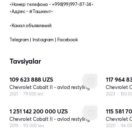
•Номер телефона - +998(99)997-87-34•
•Адрес - #Ташкент•
•Канал объявлений:
Telegram | Instagram | Facebook
Tavsiyalar
109 623 888
UZS
117 964 8
Chevrolet Cobalt II - avlod restyling
Chevrolet Co
2021
79 000 km
2023
100 0
1 251 142 200 000
UZS
115 581 7
Chevrolet Cobalt II - avlod restyling
Chevrolet Co
2019
95 000 km
2020
94 0