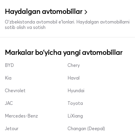
Haydalgan avtomobillar
O'zbekistonda avtomobil e’lonlari. Haydalgan avtomobillarni
sotib olish va sotish
Markalar bo'yicha yangi avtomobillar
BYD
Chery
Kia
Haval
Chevrolet
Hyundai
JAC
Toyota
Mercedes-Benz
LiXiang
Jetour
Changan (Deepal)