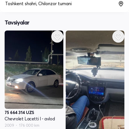
Toshkent shahri, Chilonzor tumani
Tavsiyalar
75 664 314
UZS
Chevrolet Lacetti I - avlod
2009
176 000 km