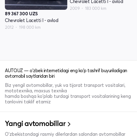
Chevrolet Lacetti I - avlod
2009
183 000 km
89 367 300
UZS
Chevrolet Lacetti I - avlod
2012
198 000 km
AUTO.UZ — o'zbek internetidagi eng ko'p tashrif buyuriladigan
avtomobil saytlaridan biri
Biz yengil avtomobillar, yuk va tijorat transport vositalari,
mototexnika, maxsus texnika
hamda boshqa ko'plab turdagi transport vositalarining keng
tanlovini taklif etamiz
Yangi avtomobillar
O'zbekistondagi rasmiy dilerlardan salondan avtomobillar