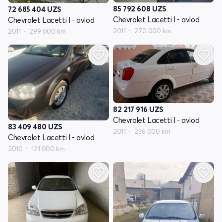
85 792 608
UZS
72 685 404
UZS
Chevrolet Lacetti I - avlod
Chevrolet Lacetti I - avlod
2011
270 000 km
2011
299 000 km
82 217 916
UZS
Chevrolet Lacetti I - avlod
83 409 480
UZS
2011
236 000 km
Chevrolet Lacetti I - avlod
2010
121 000 km