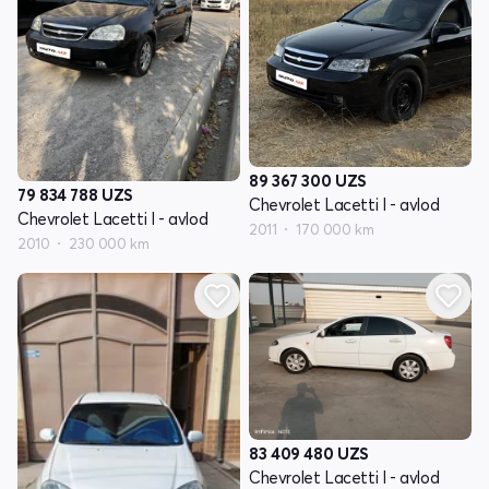
89 367 300
UZS
79 834 788
UZS
Chevrolet Lacetti I - avlod
Chevrolet Lacetti I - avlod
2011
170 000 km
2010
230 000 km
83 409 480
UZS
Chevrolet Lacetti I - avlod