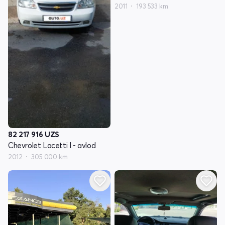
2011
193 533 km
82 217 916
UZS
Chevrolet Lacetti I - avlod
2012
305 000 km