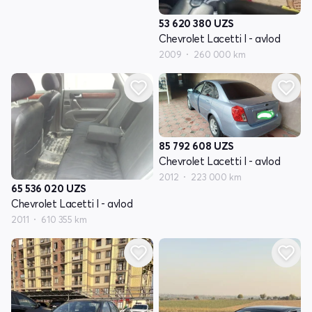
53 620 380
UZS
Chevrolet Lacetti I - avlod
2009
260 000 km
85 792 608
UZS
Chevrolet Lacetti I - avlod
2012
223 000 km
65 536 020
UZS
Chevrolet Lacetti I - avlod
2011
610 355 km