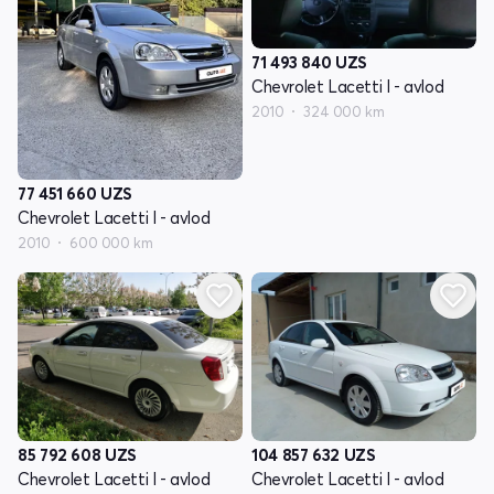
71 493 840
UZS
Chevrolet Lacetti I - avlod
2010
324 000 km
77 451 660
UZS
Chevrolet Lacetti I - avlod
2010
600 000 km
85 792 608
UZS
104 857 632
UZS
Chevrolet Lacetti I - avlod
Chevrolet Lacetti I - avlod