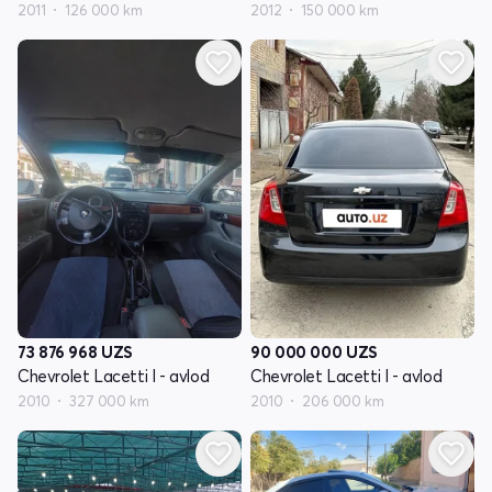
2011
126 000 km
2012
150 000 km
73 876 968
UZS
90 000 000
UZS
Chevrolet Lacetti I - avlod
Chevrolet Lacetti I - avlod
2010
327 000 km
2010
206 000 km