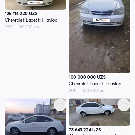
125 114 220
UZS
Chevrolet Lacetti I - avlod
2012
90 000 km
100 000 000
UZS
Chevrolet Lacetti I - avlod
2011
300 000 km
78 643 224
UZS