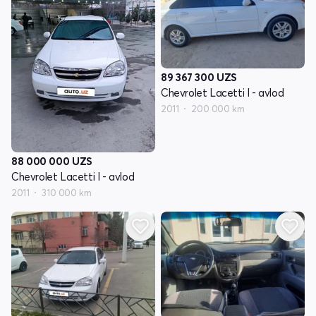
89 367 300
UZS
Chevrolet Lacetti I - avlod
2011
200 000 km
88 000 000
UZS
Chevrolet Lacetti I - avlod
2011
310 000 km