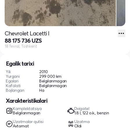
Chevrolet Lacetti I
88 175 736 UZS
18 fevral, Toshkent
Egalik tarixi
Yili
2010
Yurgani
299 000 km
Egalari
Belgilanmagan
Kafolati
Belgilanmagan
Bojlangan
Ha
Xarakteristikalari
Komplektatsiya
Dvigatel
Belgilanmagan
1.8 l, 122 o.k., benzin
Uzatmalar qutisi
Uzatma
Avtomat
Oldi