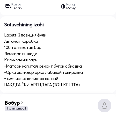
Kuzov
Rangi
Sedan
Moviy
Sotuvchining izohi
Lacetti 3 позиция фули
Автомат каробка
100 тали метан бор
Люклари ишлиди
Килинган ишлари:
-Матори капитал ремонт буган обкадка
-Орка эшиклар орка лабавой тонировка
- химчистка килинган полный
НАКДГА ЁКИ АРЕНДАГА (ТОШКЕНТГА)
Бобур
1 ta avtomobil