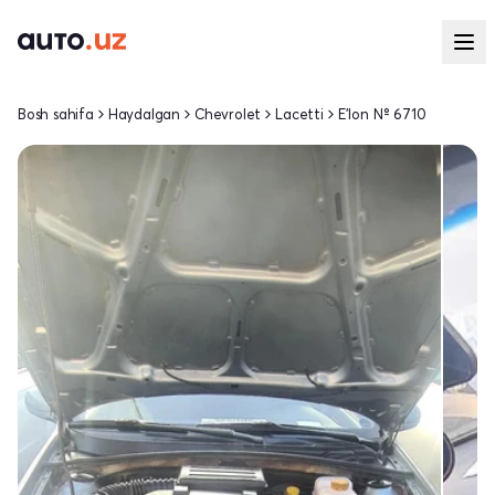
Bosh sahifa
Haydalgan
Chevrolet
Lacetti
E'lon № 6710