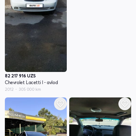
82 217 916
UZS
Chevrolet Lacetti I - avlod
2012
305 000 km