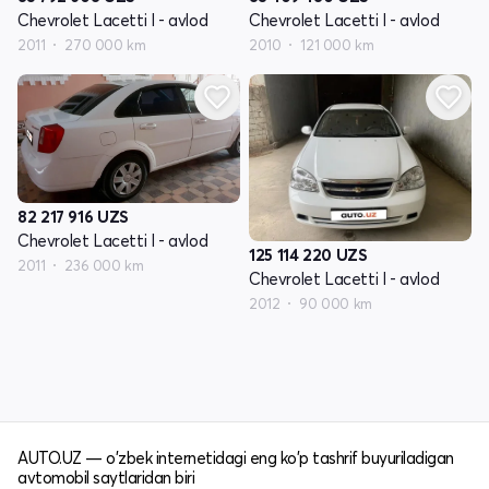
Chevrolet Lacetti I - avlod
Chevrolet Lacetti I - avlod
2011
270 000 km
2010
121 000 km
82 217 916
UZS
Chevrolet Lacetti I - avlod
125 114 220
UZS
2011
236 000 km
Chevrolet Lacetti I - avlod
2012
90 000 km
AUTO.UZ — o'zbek internetidagi eng ko'p tashrif buyuriladigan
avtomobil saytlaridan biri