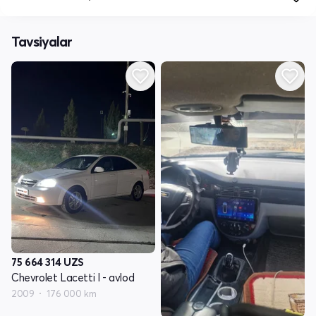
Tavsiyalar
75 664 314
UZS
Chevrolet Lacetti I - avlod
2009
176 000 km