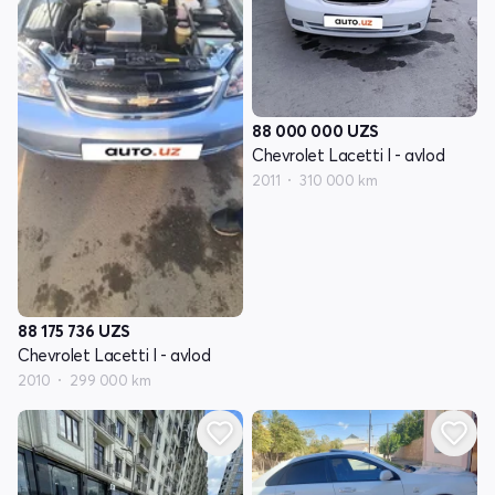
88 000 000
UZS
Chevrolet Lacetti I - avlod
2011
310 000 km
88 175 736
UZS
Chevrolet Lacetti I - avlod
2010
299 000 km