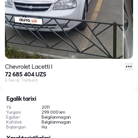
Chevrolet Lacetti I
72 685 404 UZS
6 fevral, Toshkent
Egalik tarixi
Yili
2011
Yurgani
299 000 km
Egalari
Belgilanmagan
Kafolati
Belgilanmagan
Bojlangan
Ha
Xarakteristikalari