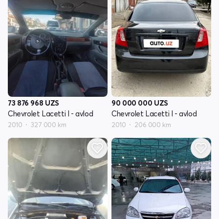
73 876 968
UZS
90 000 000
UZS
Chevrolet Lacetti I - avlod
Chevrolet Lacetti I - avlod
2010
327 000 km
2010
206 000 km