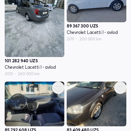
89 367 300
UZS
Chevrolet Lacetti I - avlod
2011
200 000 km
101 282 940
UZS
Chevrolet Lacetti I - avlod
2013
260 000 km
85 792 608
UZS
83 409 480
UZS