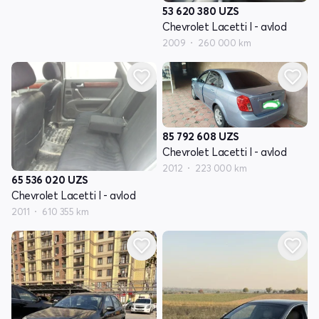
53 620 380
UZS
Chevrolet Lacetti I - avlod
2009
260 000 km
85 792 608
UZS
Chevrolet Lacetti I - avlod
2012
223 000 km
65 536 020
UZS
Chevrolet Lacetti I - avlod
2011
610 355 km