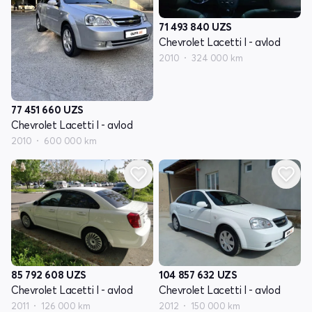
71 493 840
UZS
Chevrolet Lacetti I - avlod
2010
324 000 km
77 451 660
UZS
Chevrolet Lacetti I - avlod
2010
600 000 km
85 792 608
UZS
104 857 632
UZS
Chevrolet Lacetti I - avlod
Chevrolet Lacetti I - avlod
2011
126 000 km
2012
150 000 km