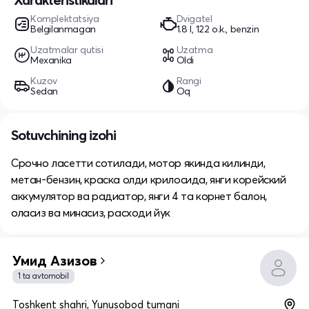
Komplektatsiya
Dvigatel
Belgilanmagan
1.8 l, 122 o.k., benzin
Uzatmalar qutisi
Uzatma
Mexanika
Oldi
Kuzov
Rangi
Sedan
Oq
Sotuvchining izohi
Срочно ласетти сотилади, мотор якинда килинди,
метан-бензин, краска олди крилосида, янги корейский
аккумулятор ва радиатор, янги 4 та корнет балон,
оласиз ва минасиз, расходи йук
Умид Азизов
1 ta avtomobil
Toshkent shahri, Yunusobod tumani