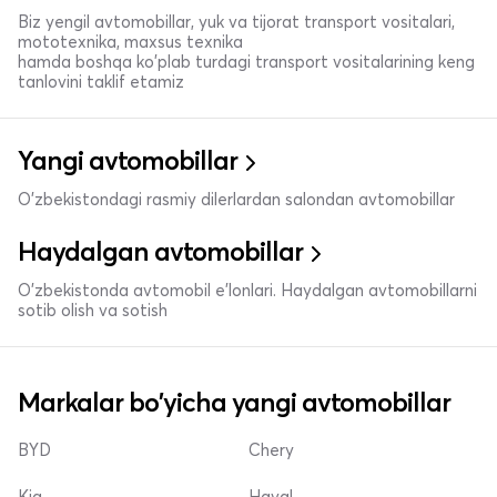
Biz yengil avtomobillar, yuk va tijorat transport vositalari,
mototexnika, maxsus texnika
hamda boshqa ko'plab turdagi transport vositalarining keng
tanlovini taklif etamiz
Yangi avtomobillar
O'zbekistondagi rasmiy dilerlardan salondan avtomobillar
Haydalgan avtomobillar
O'zbekistonda avtomobil e’lonlari. Haydalgan avtomobillarni
sotib olish va sotish
Markalar bo'yicha yangi avtomobillar
BYD
Chery
Kia
Haval