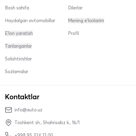
Bosh sahifa
Dilerlar
Haydalgan avtomobillar
Mening e'lonlarim
E'lon yaratish
Profil
Tanlanganlar
Solishtirishlar
Sozlamalar
Kontaktlar
info@auto.uz
Toshkent sh., Shahrisabz k., 16/1
+998 95 324 12 00