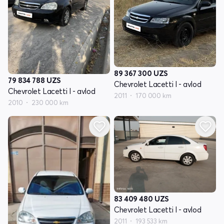
89 367 300
UZS
79 834 788
UZS
Chevrolet Lacetti I - avlod
Chevrolet Lacetti I - avlod
2011
170 000 km
2010
230 000 km
83 409 480
UZS
Chevrolet Lacetti I - avlod
2011
193 533 km