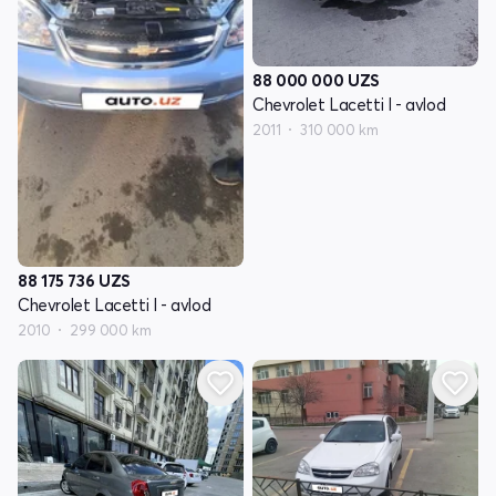
88 000 000
UZS
Chevrolet Lacetti I - avlod
2011
310 000 km
88 175 736
UZS
Chevrolet Lacetti I - avlod
2010
299 000 km