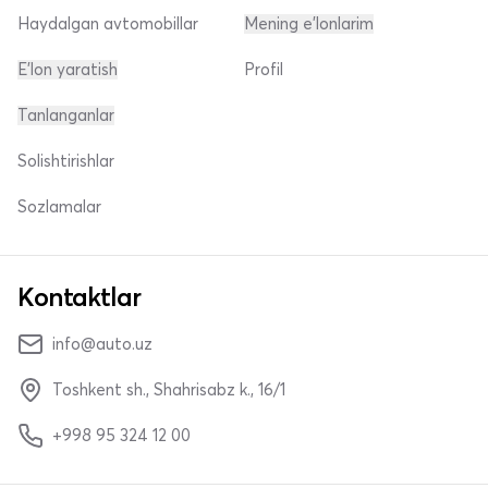
Haydalgan avtomobillar
Mening e'lonlarim
E'lon yaratish
Profil
Tanlanganlar
Solishtirishlar
Sozlamalar
Kontaktlar
info@auto.uz
Toshkent sh., Shahrisabz k., 16/1
+998 95 324 12 00