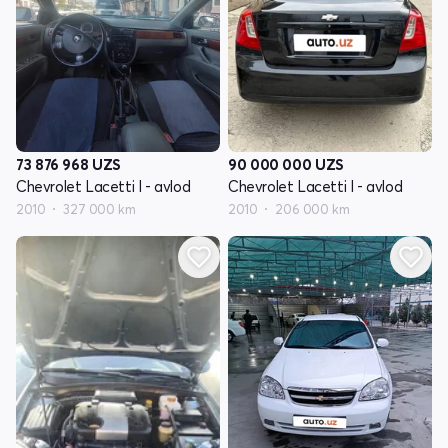
73 876 968
UZS
90 000 000
UZS
Chevrolet Lacetti I - avlod
Chevrolet Lacetti I - avlod
2010
327 000 km
2010
206 000 km