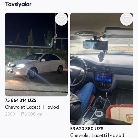
Tavsiyalar
75 664 314
UZS
Chevrolet Lacetti I - avlod
2009
176 000 km
53 620 380
UZS
Chevrolet Lacetti I - avlod