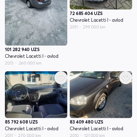
72 685 404
UZS
Chevrolet Lacetti I - avlod
2011
299 000 km
101 282 940
UZS
Chevrolet Lacetti I - avlod
2013
260 000 km
85 792 608
UZS
83 409 480
UZS
Chevrolet Lacetti I - avlod
Chevrolet Lacetti I - avlod
2011
270 000 km
2010
121 000 km