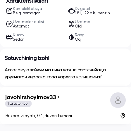
Xarakteristikalari
Komplektatsiya
Dvigatel
Belgilanmagan
1.8 l, 122 o.k., benzin
Uzatmalar qutisi
Uzatma
Avtomat
Oldi
Kuzov
Rangi
Sedan
Oq
Sotuvchining izohi
Ассалому алейкум машина яахши састенийада
урулмаган кираска тоза нархига келишамиз?
javohirshoyimov33
1 ta avtomobil
Buxoro viloyati, G`ijduvon tumani