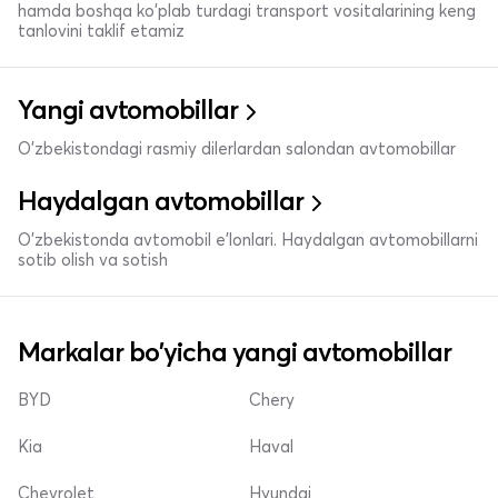
hamda boshqa ko'plab turdagi transport vositalarining keng
tanlovini taklif etamiz
Yangi avtomobillar
O'zbekistondagi rasmiy dilerlardan salondan avtomobillar
Haydalgan avtomobillar
O'zbekistonda avtomobil e’lonlari. Haydalgan avtomobillarni
sotib olish va sotish
Markalar bo'yicha yangi avtomobillar
BYD
Chery
Kia
Haval
Chevrolet
Hyundai