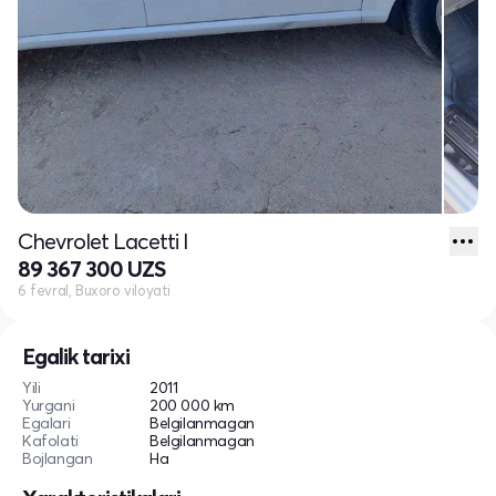
Chevrolet Lacetti I
89 367 300 UZS
6 fevral, Buxoro viloyati
Egalik tarixi
Yili
2011
Yurgani
200 000 km
Egalari
Belgilanmagan
Kafolati
Belgilanmagan
Bojlangan
Ha