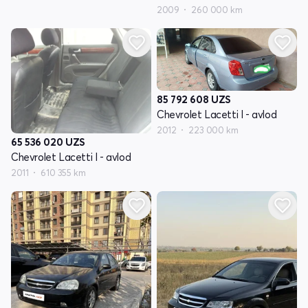
2009
260 000 km
85 792 608
UZS
Chevrolet Lacetti I - avlod
2012
223 000 km
65 536 020
UZS
Chevrolet Lacetti I - avlod
2011
610 355 km