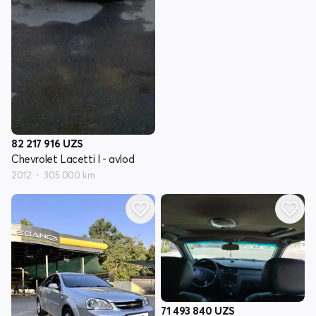
82 217 916
UZS
Chevrolet Lacetti I - avlod
2012
305 000 km
71 493 840
UZS