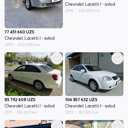
Chevrolet Lacetti I - avlod
2010
324 000 km
77 451 660
UZS
Chevrolet Lacetti I - avlod
2010
600 000 km
85 792 608
UZS
104 857 632
UZS
Chevrolet Lacetti I - avlod
Chevrolet Lacetti I - avlod
2011
126 000 km
2012
150 000 km