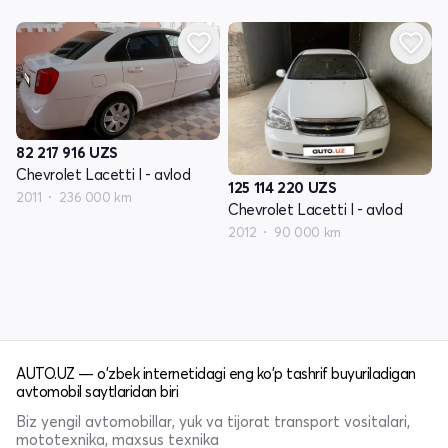
82 217 916
UZS
Chevrolet Lacetti I - avlod
125 114 220
UZS
2011
236 000 km
Chevrolet Lacetti I - avlod
2012
90 000 km
AUTO.UZ — o'zbek internetidagi eng ko'p tashrif buyuriladigan
avtomobil saytlaridan biri
Biz yengil avtomobillar, yuk va tijorat transport vositalari,
mototexnika, maxsus texnika