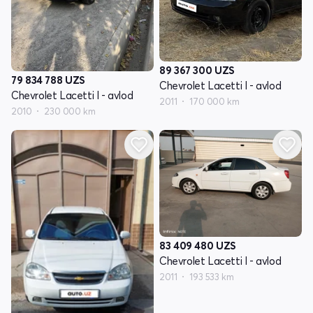
89 367 300
UZS
79 834 788
UZS
Chevrolet Lacetti I - avlod
Chevrolet Lacetti I - avlod
2011
170 000 km
2010
230 000 km
83 409 480
UZS
Chevrolet Lacetti I - avlod
2011
193 533 km