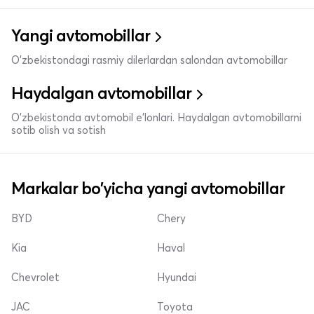
Yangi avtomobillar
O'zbekistondagi rasmiy dilerlardan salondan avtomobillar
Haydalgan avtomobillar
O'zbekistonda avtomobil e’lonlari. Haydalgan avtomobillarni
sotib olish va sotish
Markalar bo'yicha yangi avtomobillar
BYD
Chery
Kia
Haval
Chevrolet
Hyundai
JAC
Toyota