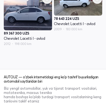
78 643 224
UZS
Chevrolet Lacetti I - avlod
2009
183 000 km
89 367 300
UZS
Chevrolet Lacetti I - avlod
2012
198 000 km
AUTO.UZ — o'zbek internetidagi eng ko'p tashrif buyuriladigan
avtomobil saytlaridan biri
Biz yengil avtomobillar, yuk va tijorat transport vositalari,
mototexnika, maxsus texnika
hamda boshqa ko'plab turdagi transport vositalarining keng
tanlovini taklif etamiz