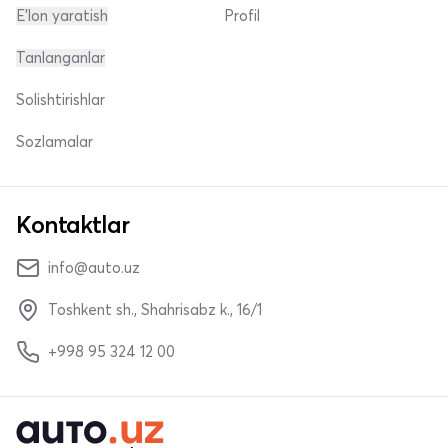
E'lon yaratish
Profil
Tanlanganlar
Solishtirishlar
Sozlamalar
Kontaktlar
info@auto.uz
Toshkent sh., Shahrisabz k., 16/1
+998 95 324 12 00