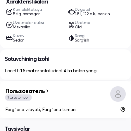
Xarakteristikalari
Komplektatsiya
Dvigatel
Belgilanmagan
1.8 l, 122 o.k., benzin
Uzatmalar qutisi
Uzatma
Mexanika
Oldi
Kuzov
Rangi
Sedan
Sarg'ish
Sotuvchining izohi
Lacetti 1.8 mator xolati ideal 4 ta balon yangi
Пользователь
1 ta avtomobil
Farg`ona viloyati, Farg`ona tumani
Tavsiyalar