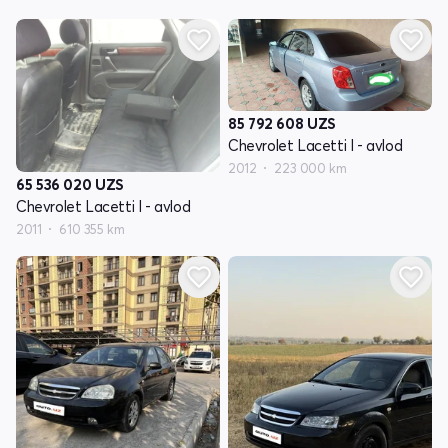
85 792 608
UZS
Chevrolet Lacetti I - avlod
2012
223 000 km
65 536 020
UZS
Chevrolet Lacetti I - avlod
2011
610 355 km