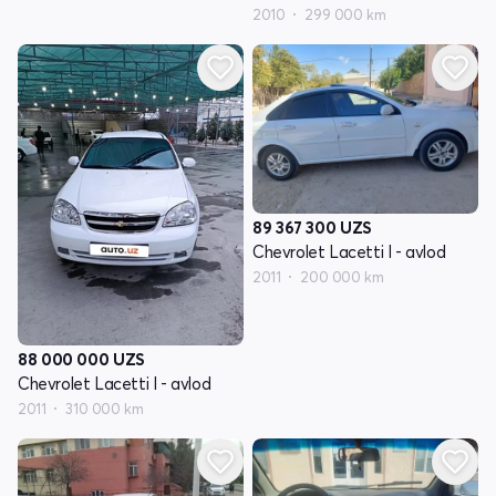
2010
299 000 km
89 367 300
UZS
Chevrolet Lacetti I - avlod
2011
200 000 km
88 000 000
UZS
Chevrolet Lacetti I - avlod
2011
310 000 km