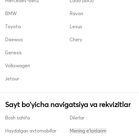
Mercedes-Benz
Lada (ВАЗ)
BMW
Ravon
Toyota
Lexus
Daewoo
Chery
Genesis
Volkswagen
Jetour
Sayt bo'yicha navigatsiya va rekvizitlar
Bosh sahifa
Dilerlar
Haydalgan avtomobillar
Mening e'lonlarim