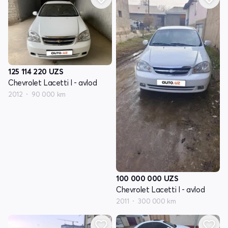
125 114 220
UZS
Chevrolet Lacetti I - avlod
2012
90 000 km
100 000 000
UZS
Chevrolet Lacetti I - avlod
2011
300 000 km