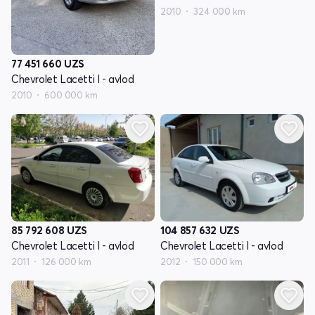
2010
324 000 km
77 451 660
UZS
Chevrolet Lacetti I - avlod
2010
600 000 km
85 792 608
UZS
104 857 632
UZS
Chevrolet Lacetti I - avlod
Chevrolet Lacetti I - avlod
2011
126 000 km
2012
150 000 km