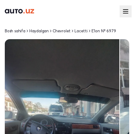
Bosh sahifa
Haydalgan
Chevrolet
Lacetti
E'lon № 6979