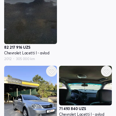
82 217 916
UZS
Chevrolet Lacetti I - avlod
2012
305 000 km
71 493 840
UZS
Chevrolet Lacetti I - avlod