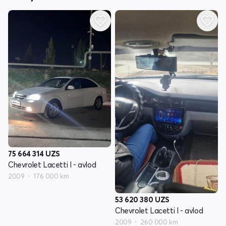
75 664 314
UZS
Chevrolet Lacetti I - avlod
2009
176 000 km
53 620 380
UZS
Chevrolet Lacetti I - avlod
2009
260 000 km