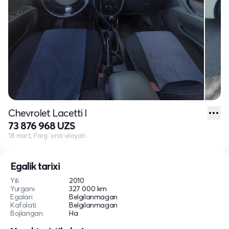
Chevrolet Lacetti I
73 876 968 UZS
18 mart, Farg`ona viloyati
Egalik tarixi
Yili
2010
Yurgani
327 000 km
Egalari
Belgilanmagan
Kafolati
Belgilanmagan
Bojlangan
Ha