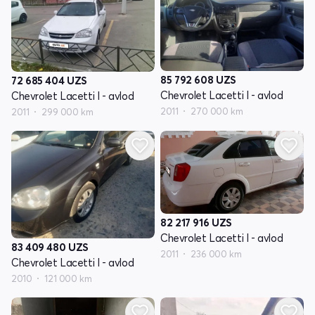
85 792 608
UZS
72 685 404
UZS
Chevrolet Lacetti I - avlod
Chevrolet Lacetti I - avlod
2011
270 000 km
2011
299 000 km
82 217 916
UZS
Chevrolet Lacetti I - avlod
83 409 480
UZS
2011
236 000 km
Chevrolet Lacetti I - avlod
2010
121 000 km