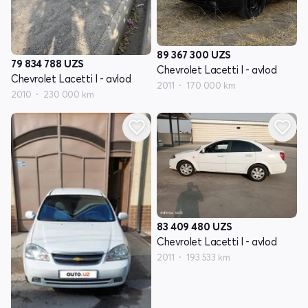
89 367 300
UZS
79 834 788
UZS
Chevrolet Lacetti I - avlod
Chevrolet Lacetti I - avlod
2011
170 000 km
2010
230 000 km
83 409 480
UZS
Chevrolet Lacetti I - avlod
2011
193 533 km