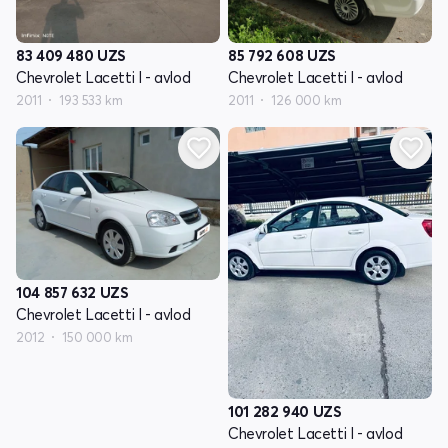
83 409 480
UZS
85 792 608
UZS
Chevrolet Lacetti I - avlod
Chevrolet Lacetti I - avlod
2011
193 533 km
2011
126 000 km
104 857 632
UZS
Chevrolet Lacetti I - avlod
2012
150 000 km
101 282 940
UZS
Chevrolet Lacetti I - avlod