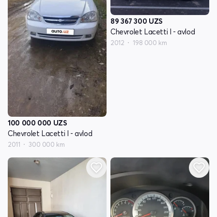
89 367 300
UZS
Chevrolet Lacetti I - avlod
2012
198 000 km
100 000 000
UZS
Chevrolet Lacetti I - avlod
2011
300 000 km