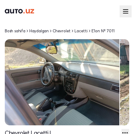
Bosh sahifa
Haydalgan
Chevrolet
Lacetti
E'lon № 7011
Chevrolet Lacetti I