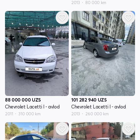
2013
80 000 km
88 000 000
UZS
101 282 940
UZS
Chevrolet Lacetti I - avlod
Chevrolet Lacetti I - avlod
2011
310 000 km
2013
260 000 km