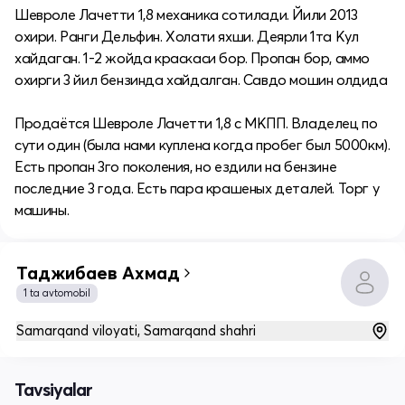
Шевроле Лачетти 1,8 механика сотилади. Йили 2013
охири. Ранги Дельфин. Холати яхши. Деярли 1та Кул
хайдаган. 1-2 жойда краскаси бор. Пропан бор, аммо
охирги 3 йил бензинда хайдалган. Савдо мошин олдида
Продаётся Шевроле Лачетти 1,8 с МКПП. Владелец по
сути один (была нами куплена когда пробег был 5000км).
Есть пропан 3го поколения, но ездили на бензине
последние 3 года. Есть пара крашеных деталей. Торг у
машины.
Таджибаев Ахмад
1 ta avtomobil
Samarqand viloyati, Samarqand shahri
Tavsiyalar