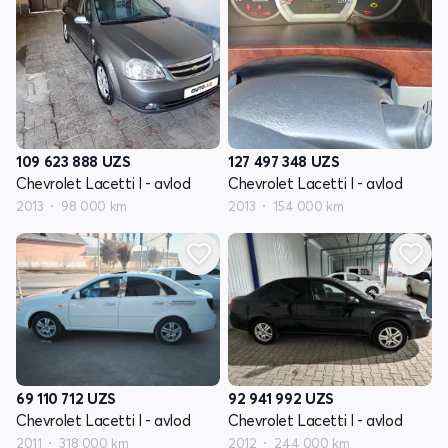
109 623 888
UZS
127 497 348
UZS
Chevrolet Lacetti I - avlod
Chevrolet Lacetti I - avlod
2013
98 000 km
2013
154 000 km
69 110 712
UZS
92 941 992
UZS
Chevrolet Lacetti I - avlod
Chevrolet Lacetti I - avlod
2011
318 000 km
2012
244 000 km