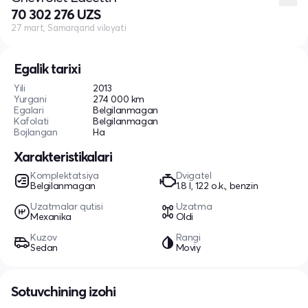
70 302 276 UZS
27 mart, Samarqand viloyati
Egalik tarixi
Yili
2013
Yurgani
274 000 km
Egalari
Belgilanmagan
Kafolati
Belgilanmagan
Bojlangan
Ha
Xarakteristikalari
Komplektatsiya
Dvigatel
Belgilanmagan
1.8 l, 122 o.k., benzin
Uzatmalar qutisi
Uzatma
Mexanika
Oldi
Kuzov
Rangi
Sedan
Moviy
Sotuvchining izohi