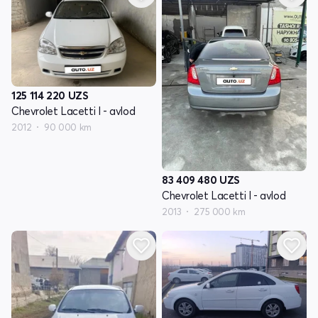
125 114 220
UZS
Chevrolet Lacetti I - avlod
2012
90 000 km
83 409 480
UZS
Chevrolet Lacetti I - avlod
2013
275 000 km