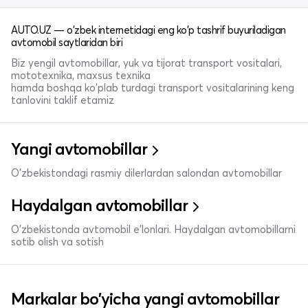
AUTO.UZ — o'zbek internetidagi eng ko'p tashrif buyuriladigan
avtomobil saytlaridan biri
Biz yengil avtomobillar, yuk va tijorat transport vositalari,
mototexnika, maxsus texnika
hamda boshqa ko'plab turdagi transport vositalarining keng
tanlovini taklif etamiz
Yangi avtomobillar
O'zbekistondagi rasmiy dilerlardan salondan avtomobillar
Haydalgan avtomobillar
O'zbekistonda avtomobil e’lonlari. Haydalgan avtomobillarni
sotib olish va sotish
Markalar bo'yicha yangi avtomobillar