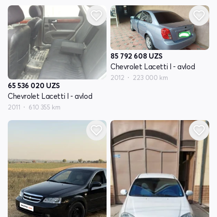
85 792 608
UZS
Chevrolet Lacetti I - avlod
2012
223 000 km
65 536 020
UZS
Chevrolet Lacetti I - avlod
2011
610 355 km