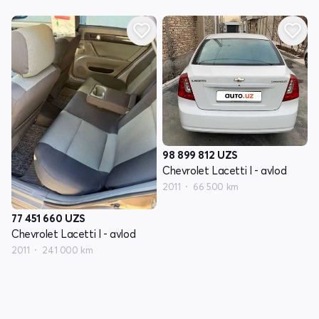
98 899 812
UZS
Chevrolet Lacetti I - avlod
2011
66 500 km
77 451 660
UZS
Chevrolet Lacetti I - avlod
2011
241 000 km