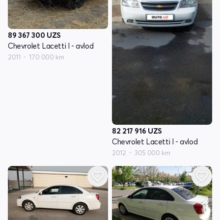
89 367 300
UZS
Chevrolet Lacetti I - avlod
2011
170 000 km
82 217 916
UZS
Chevrolet Lacetti I - avlod
2012
305 000 km