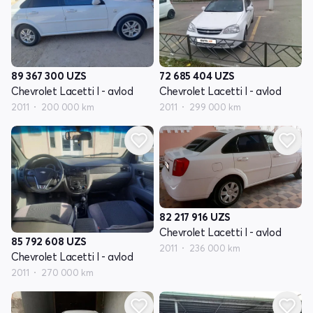
89 367 300
UZS
72 685 404
UZS
Chevrolet Lacetti I - avlod
Chevrolet Lacetti I - avlod
2011
200 000 km
2011
299 000 km
82 217 916
UZS
Chevrolet Lacetti I - avlod
85 792 608
UZS
2011
236 000 km
Chevrolet Lacetti I - avlod
2011
270 000 km