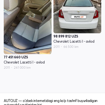
98 899 812
UZS
Chevrolet Lacetti I - avlod
2011
66 500 km
77 451 660
UZS
Chevrolet Lacetti I - avlod
2011
241 000 km
AUTO.UZ — o'zbek internetidagi eng ko'p tashrif buyuriladigan
avtomobil saytlaridan biri