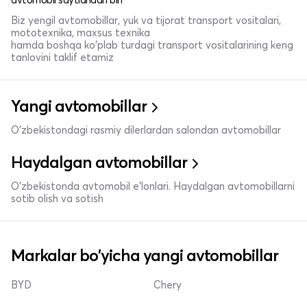
Biz yengil avtomobillar, yuk va tijorat transport vositalari,
mototexnika, maxsus texnika
hamda boshqa ko'plab turdagi transport vositalarining keng
tanlovini taklif etamiz
Yangi avtomobillar
O'zbekistondagi rasmiy dilerlardan salondan avtomobillar
Haydalgan avtomobillar
O'zbekistonda avtomobil e’lonlari. Haydalgan avtomobillarni
sotib olish va sotish
Markalar bo'yicha yangi avtomobillar
BYD
Chery