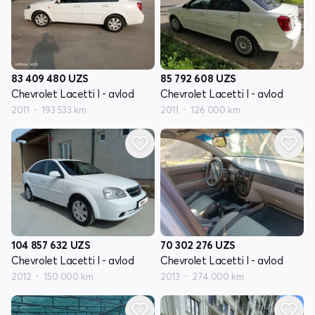
83 409 480
UZS
85 792 608
UZS
Chevrolet Lacetti I - avlod
Chevrolet Lacetti I - avlod
2011
193 533 km
2011
126 000 km
104 857 632
UZS
70 302 276
UZS
Chevrolet Lacetti I - avlod
Chevrolet Lacetti I - avlod
2012
150 000 km
2013
274 000 km