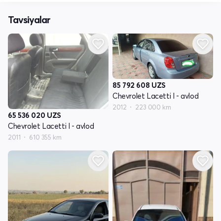
Tavsiyalar
85 792 608
UZS
Chevrolet Lacetti I - avlod
2012
223 000 km
65 536 020
UZS
Chevrolet Lacetti I - avlod
2011
610 355 km