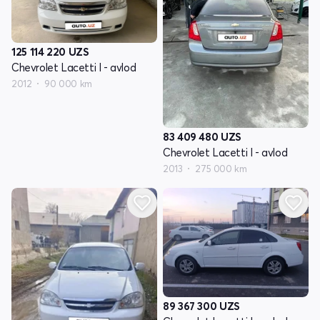
125 114 220
UZS
Chevrolet Lacetti I - avlod
2012
90 000 km
83 409 480
UZS
Chevrolet Lacetti I - avlod
2013
275 000 km
89 367 300
UZS