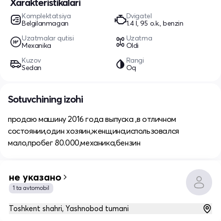
Xarakteristikalari
Komplektatsiya
Dvigatel
Belgilanmagan
1.4 l, 95 o.k., benzin
Uzatmalar qutisi
Uzatma
Mexanika
Oldi
Kuzov
Rangi
Sedan
Oq
Sotuvchining izohi
продаю машину 2016 года выпуска ,в отличном
состоянии,один хозяин,женщина,использовался
мало,пробег 80.000,механика,бензин
не указано
1 ta avtomobil
Toshkent shahri, Yashnobod tumani