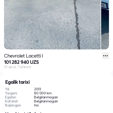
Chevrolet Lacetti I
101 282 940 UZS
10 aprel, Toshkent
Egalik tarixi
Yili
2013
Yurgani
80 000 km
Egalari
Belgilanmagan
Kafolati
Belgilanmagan
Bojlangan
Ha