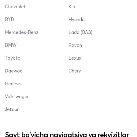
Chevrolet
Kia
BYD
Hyundai
Mercedes-Benz
Lada (ВАЗ)
BMW
Ravon
Toyota
Lexus
Daewoo
Chery
Genesis
Volkswagen
Jetour
Sayt bo'yicha navigatsiya va rekvizitlar