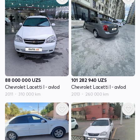
88 000 000
UZS
101 282 940
UZS
Chevrolet Lacetti I - avlod
Chevrolet Lacetti I - avlod
2011
310 000 km
2013
260 000 km