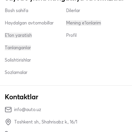
Bosh sahifa
Dilerlar
Haydalgan avtomobillar
Mening e'lonlarim
E'lon yaratish
Profil
Tanlanganlar
Solishtirishlar
Sozlamalar
Kontaktlar
info@auto.uz
Toshkent sh., Shahrisabz k., 16/1