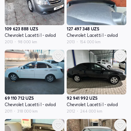
109 623 888
UZS
127 497 348
UZS
Chevrolet Lacetti I - avlod
Chevrolet Lacetti I - avlod
2013
98 000 km
2013
154 000 km
69 110 712
UZS
92 941 992
UZS
Chevrolet Lacetti I - avlod
Chevrolet Lacetti I - avlod
2011
318 000 km
2012
244 000 km