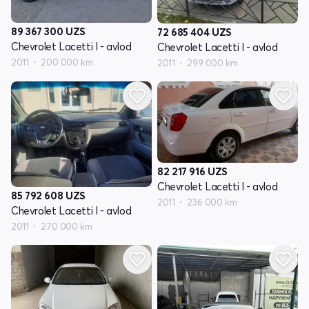
89 367 300
UZS
72 685 404
UZS
Chevrolet Lacetti I - avlod
Chevrolet Lacetti I - avlod
2011
200 000 km
2011
299 000 km
82 217 916
UZS
Chevrolet Lacetti I - avlod
85 792 608
UZS
2011
236 000 km
Chevrolet Lacetti I - avlod
2011
270 000 km