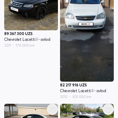
89 367 300
UZS
Chevrolet Lacetti I - avlod
2011
170 000 km
82 217 916
UZS
Chevrolet Lacetti I - avlod
2012
305 000 km