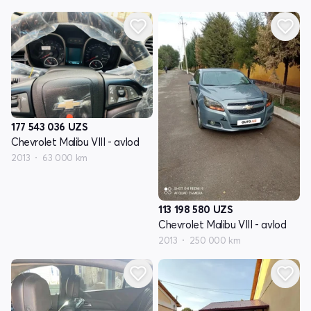
177 543 036
UZS
Chevrolet Malibu VIII - avlod
2013
63 000 km
113 198 580
UZS
Chevrolet Malibu VIII - avlod
2013
250 000 km