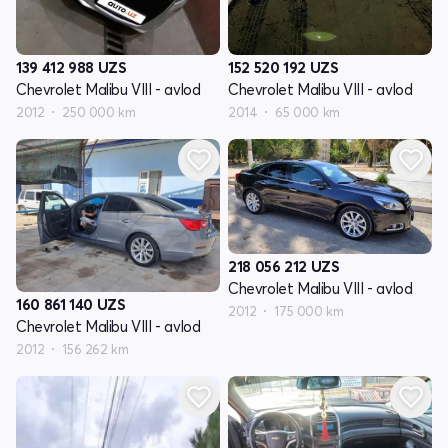
139 412 988
UZS
152 520 192
UZS
Chevrolet Malibu VIII - avlod
Chevrolet Malibu VIII - avlod
2012
250 000 km
2014
65 000 km
218 056 212
UZS
Chevrolet Malibu VIII - avlod
160 861 140
UZS
2012
175 000 km
Chevrolet Malibu VIII - avlod
2012
156 262 km