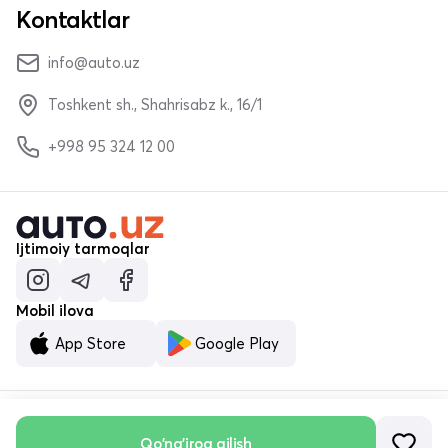
Kontaktlar
info@auto.uz
Toshkent sh., Shahrisabz k., 16/1
+998 95 324 12 00
Ijtimoiy tarmoqlar
Mobil ilova
App Store
Google Play
© «MALUMOTNOMA» MChJ 2023–2026
Qo'ng'iroq qilish