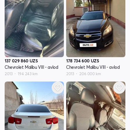
137 029 860
UZS
178 734 600
UZS
Chevrolet Malibu VIII - avlod
Chevrolet Malibu VIII - avlod
2013
194 243 km
2013
206 000 km