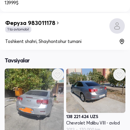
13999$
Феруза 983011178
1 ta avtomobil
Toshkent shahri, Shayhontohur tumani
Tavsiyalar
138 221 424
UZS
Chevrolet Malibu VIII - avlod
2012
170 000 km