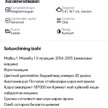
Xarakteristikalari
Komplektatsiya
Dvigatel
Belgilanmagan
2.4 l, 167 o.k., benzin
Uzatmalar qutisi
Uzatma
Avtomat
Oldi
Kuzov
Rangi
Sedan
Kumush
Sotuvchining izohi
Malibu 1. Малибу 1 3-позиция. 2014-2015 ўзимизани
машина
Фулл позиция
Цветной дисплейли Задний вид камера 20 диска
Анатомия рул Потолок стойкалари қора материал
Қора аквапринт 187000 км Қиммат мой қуйилиб яхши
хайдалган мошина
Срочно сотилвотгани учун нархи арзон
Олиб сотарла безовта қилманг