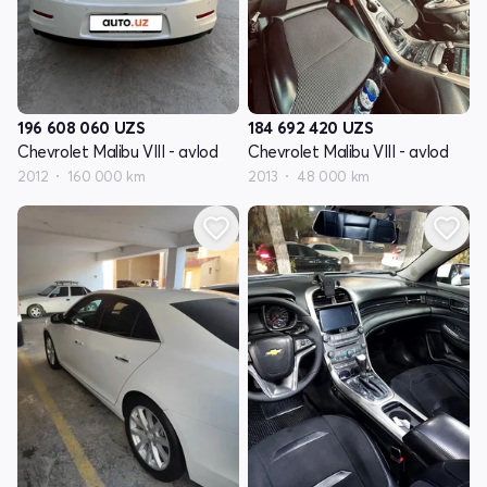
196 608 060
UZS
184 692 420
UZS
Chevrolet Malibu VIII - avlod
Chevrolet Malibu VIII - avlod
2012
160 000 km
2013
48 000 km