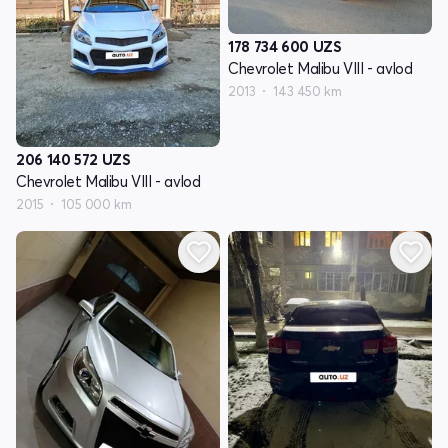
178 734 600
UZS
Chevrolet Malibu VIII - avlod
2013
143 450 km
206 140 572
UZS
Chevrolet Malibu VIII - avlod
2015
105 000 km