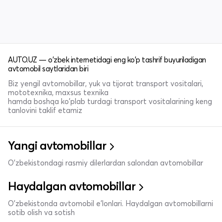
AUTO.UZ — o'zbek internetidagi eng ko'p tashrif buyuriladigan
avtomobil saytlaridan biri
Biz yengil avtomobillar, yuk va tijorat transport vositalari,
mototexnika, maxsus texnika
hamda boshqa ko'plab turdagi transport vositalarining keng
tanlovini taklif etamiz
Yangi avtomobillar
O'zbekistondagi rasmiy dilerlardan salondan avtomobillar
Haydalgan avtomobillar
O'zbekistonda avtomobil e’lonlari. Haydalgan avtomobillarni
sotib olish va sotish