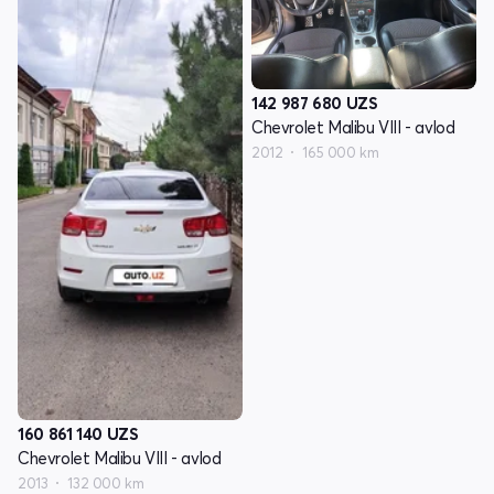
142 987 680
UZS
Chevrolet Malibu VIII - avlod
2012
165 000 km
160 861 140
UZS
Chevrolet Malibu VIII - avlod
2013
132 000 km