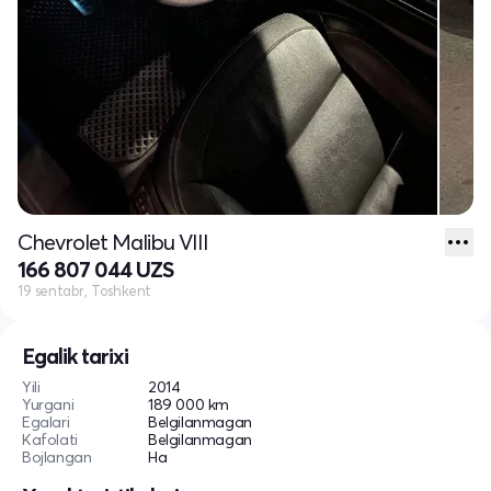
Chevrolet Malibu VIII
166 807 044 UZS
19 sentabr, Toshkent
Egalik tarixi
Yili
2014
Yurgani
189 000 km
Egalari
Belgilanmagan
Kafolati
Belgilanmagan
Bojlangan
Ha