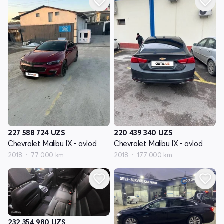
227 588 724
UZS
220 439 340
UZS
Chevrolet Malibu IX - avlod
Chevrolet Malibu IX - avlod
2018
77 000 km
2018
177 000 km
232 354 980
UZS