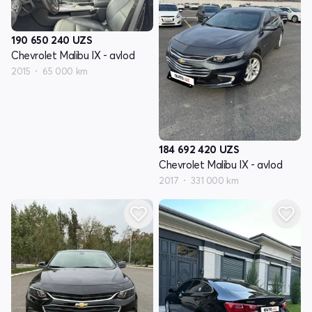
190 650 240
UZS
Chevrolet Malibu IX - avlod
2015
65 000 km
184 692 420
UZS
Chevrolet Malibu IX - avlod
2017
331 000 km