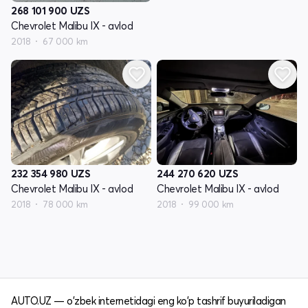
268 101 900
UZS
Chevrolet Malibu IX - avlod
2018
67 000 km
232 354 980
UZS
244 270 620
UZS
Chevrolet Malibu IX - avlod
Chevrolet Malibu IX - avlod
2018
78 000 km
2018
99 000 km
AUTO.UZ — o'zbek internetidagi eng ko'p tashrif buyuriladigan