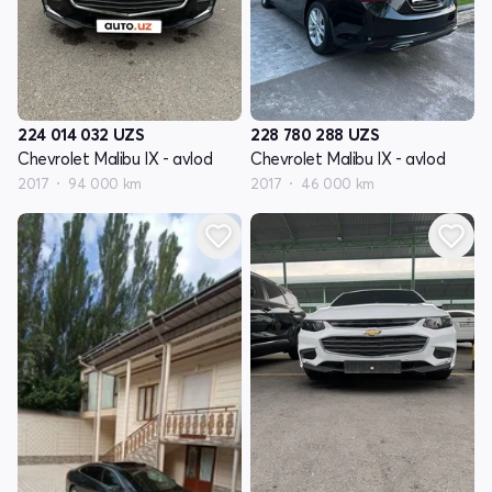
224 014 032
UZS
228 780 288
UZS
Chevrolet Malibu IX - avlod
Chevrolet Malibu IX - avlod
2017
94 000 km
2017
46 000 km