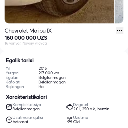
Chevrolet Malibu IX
160 000 000 UZS
16 yanvar, Navoiy viloyati
Egalik tarixi
Yili
2015
Yurgani
217 000 km
Egalari
Belgilanmagan
Kafolati
Belgilanmagan
Bojlangan
Ha
Xarakteristikalari
Komplektatsiya
Dvigatel
Belgilanmagan
2.0 l, 250 o.k., benzin
Uzatmalar qutisi
Uzatma
Avtomat
Oldi