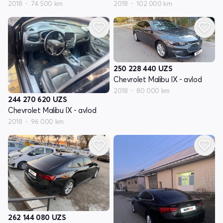
2018
74 500 km
2018
102 000 km
250 228 440
UZS
Chevrolet Malibu IX - avlod
2018
80 000 km
244 270 620
UZS
Chevrolet Malibu IX - avlod
2018
96 000 km
262 144 080
UZS