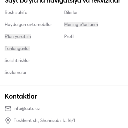
Sayt bo'yicha navigatsiya va rekvizitlar
Bosh sahifa
Dilerlar
Haydalgan avtomobillar
Mening e'lonlarim
E'lon yaratish
Profil
Tanlanganlar
Solishtirishlar
Sozlamalar
Kontaktlar
info@auto.uz
Toshkent sh., Shahrisabz k., 16/1