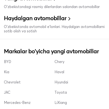
O'zbekistondagi rasmiy dilerlardan salondan avtomobillar
Haydalgan avtomobillar
O'zbekistonda avtomobil e’lonlari. Haydalgan avtomobillarni
sotib olish va sotish
Markalar bo'yicha yangi avtomobillar
BYD
Chery
Kia
Haval
Chevrolet
Hyundai
JAC
Toyota
Mercedes-Benz
LiXiang