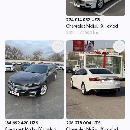
224 014 032
UZS
Chevrolet Malibu IX - avlod
2018
74 500 km
184 692 420
UZS
226 278 004
UZS
Chevrolet Malibu IX - avlod
Chevrolet Malibu IX - avlod