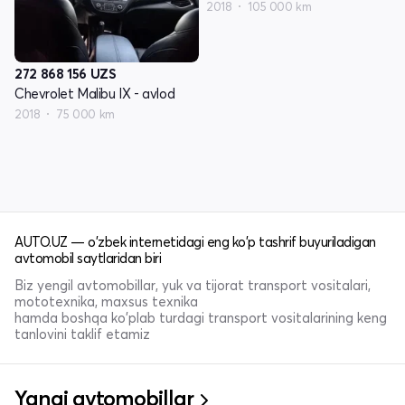
2018
105 000 km
272 868 156
UZS
Chevrolet Malibu IX - avlod
2018
75 000 km
AUTO.UZ — o'zbek internetidagi eng ko'p tashrif buyuriladigan
avtomobil saytlaridan biri
Biz yengil avtomobillar, yuk va tijorat transport vositalari,
mototexnika, maxsus texnika
hamda boshqa ko'plab turdagi transport vositalarining keng
tanlovini taklif etamiz
Yangi avtomobillar