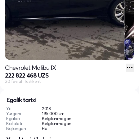
Chevrolet Malibu IX
222 822 468 UZS
20 fevral, Toshkent
Egalik tarixi
Yili
2018
Yurgani
195 000 km
Egalari
Belgilanmagan
Kafolati
Belgilanmagan
Bojlangan
Ha