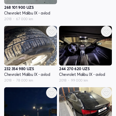
268 101 900
UZS
Chevrolet Malibu IX - avlod
2018
67 000 km
232 354 980
UZS
244 270 620
UZS
Chevrolet Malibu IX - avlod
Chevrolet Malibu IX - avlod
2018
78 000 km
2018
99 000 km