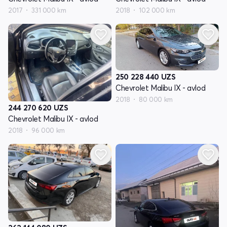
2017
331 000 km
2018
102 000 km
250 228 440
UZS
Chevrolet Malibu IX - avlod
2018
80 000 km
244 270 620
UZS
Chevrolet Malibu IX - avlod
2018
96 000 km