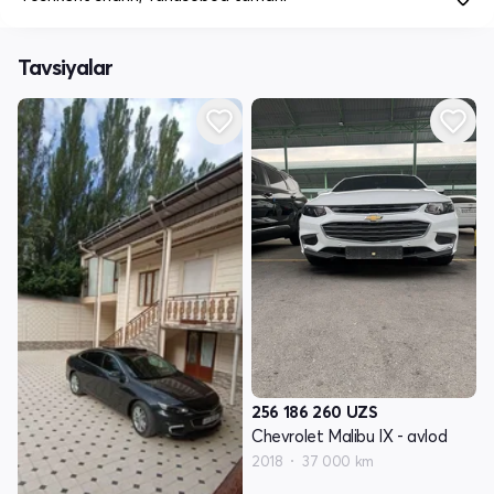
Tavsiyalar
256 186 260
UZS
Chevrolet Malibu IX - avlod
2018
37 000 km