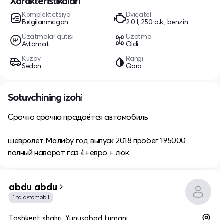
Xarakteristikalari
Komplektatsiya
Dvigatel
Belgilanmagan
2.0 l, 250 o.k., benzin
Uzatmalar qutisi
Uzatma
Avtomat
Oldi
Kuzov
Rangi
Sedan
Qora
Sotuvchining izohi
Срочно срочна прадаётся автомобиль
шевролет Малибу год выпуск 2018 пробег 195000
полный наварот газ 4+евро + люк
abdu abdu
1 ta avtomobil
Toshkent shahri, Yunusobod tumani